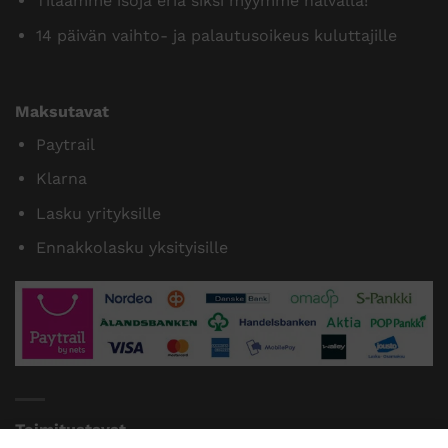
Tilaamme isoja eriä siksi myymme halvalla!
14 päivän vaihto- ja palautusoikeus kuluttajille
Maksutavat
Paytrail
Klarna
Lasku yrityksille
Ennakkolasku yksityisille
Toimitustavat