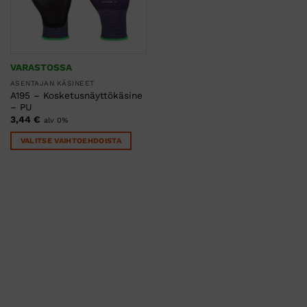
VARASTOSSA
ASENTAJAN KÄSINEET
A195 – Kosketusnäyttökäsine
– PU
3,44
€
alv 0%
VALITSE VAIHTOEHDOISTA
Tällä
tuotteella
on
useampi
muunnelma.
Voit
tehdä
valinnat
tuotteen
sivulla.