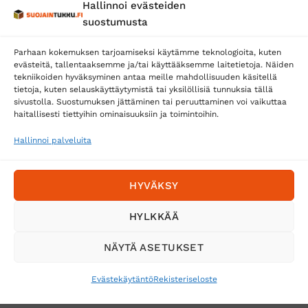
Hallinnoi evästeiden
Posti
suostumusta
Matkahuolto
Parhaan kokemuksen tarjoamiseksi käytämme teknologioita, kuten
Postnord
evästeitä, tallentaaksemme ja/tai käyttääksemme laitetietoja. Näiden
tekniikoiden hyväksyminen antaa meille mahdollisuuden käsitellä
tietoja, kuten selauskäyttäytymistä tai yksilöllisiä tunnuksia tällä
sivustolla. Suostumuksen jättäminen tai peruuttaminen voi vaikuttaa
Tilaa uutiskirje ja saat erikoisalennuksia
haitallisesti tiettyihin ominaisuuksiin ja toimintoihin.
sähköpostiisi
Hallinnoi palveluita
HYVÄKSY
HYLKKÄÄ
NÄYTÄ ASETUKSET
Evästekäytäntö
Rekisteriseloste