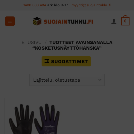
Skip
0400 600 484
ark klo 9-17 |
myynti@suojaintukku.fi
to
content
0
ETUSIVU
/
TUOTTEET AVAINSANALLA
“KOSKETUSNÄYTTÖHANSKA”
SUODATTIMET