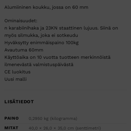
Alumiininen koukku, jossa on 60 mm
Ominaisuudet:
n karabiinihaka ja 23KN staattinen lujuus. Siinä on
myös silmukka, joka ei sotkeudu
Hyväksytty enimmäispaino 100kg
Avautuma 60mm
Käyttöaika on 10 vuotta tuotteen merkinnöistä
ilmenevästä valmistuspäivästä
CE luokitus
Uusi malli
LISÄTIEDOT
PAINO
0,2950 kg (kilogramma)
MITAT
40,0 × 26,0 × 35,0 cm (senttimetri)