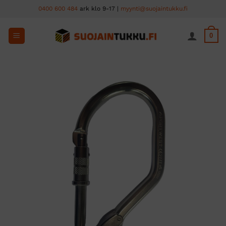
Skip
0400 600 484
ark klo 9-17 |
myynti@suojaintukku.fi
to
content
0