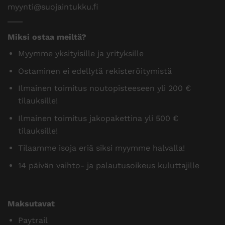
myynti@suojaintukku.fi
Miksi ostaa meiltä?
Myymme yksityisille ja yrityksille
Ostaminen ei edellytä rekisteröitymistä
Ilmainen toimitus noutopisteeseen yli 200 €
tilauksille!
Ilmainen toimitus jakopakettina yli 500 €
tilauksille!
Tilaamme isoja eriä siksi myymme halvalla!
14 päivän vaihto- ja palautusoikeus kuluttajille
Maksutavat
Paytrail