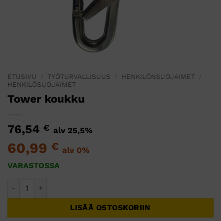
ETUSIVU
/
TYÖTURVALLISUUS
/
HENKILÖNSUOJAIMET
/
HENKILÖSUOJAIMET
Tower koukku
76,54
€
alv 25,5%
60,99
€
alv 0%
VARASTOSSA
Tower koukku määrä
LISÄÄ OSTOSKORIIN