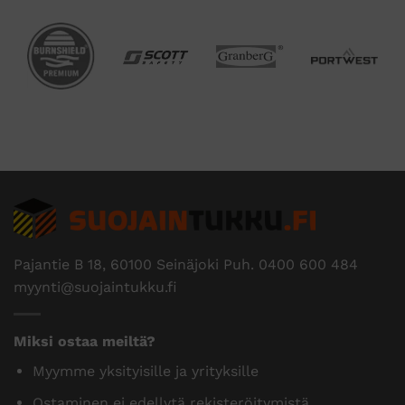
Edustamme useita tunnettuja
tuotemerkkejä