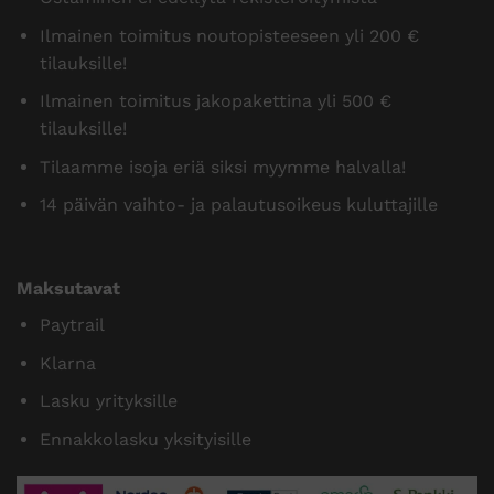
Pajantie B 18, 60100 Seinäjoki Puh.
0400 600 484
myynti@suojaintukku.fi
Miksi ostaa meiltä?
Myymme yksityisille ja yrityksille
Ostaminen ei edellytä rekisteröitymistä
Ilmainen toimitus noutopisteeseen yli 200 €
tilauksille!
Ilmainen toimitus jakopakettina yli 500 €
tilauksille!