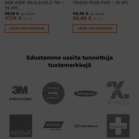
VARASTOSSA
VARASTOSSA
LEIKKAUS- HIONTA & KIILLOTUS
LEIKKAUS- HIONTA & KIILLOTUS
KATKAISULAIKKA STARLINE
HIOMANAUHA ALOX ATL
NOR A30P 115×2,5×22,2 T41 –
75×533 R230 P120 – 10 KPL
25 KPL
59,16
€
46,30
€
alv 25,5%
alv 25,5%
47,14
€
36,89
€
alv 0%
alv 0%
LISÄÄ OSTOSKORIIN
LISÄÄ OSTOSKORIIN