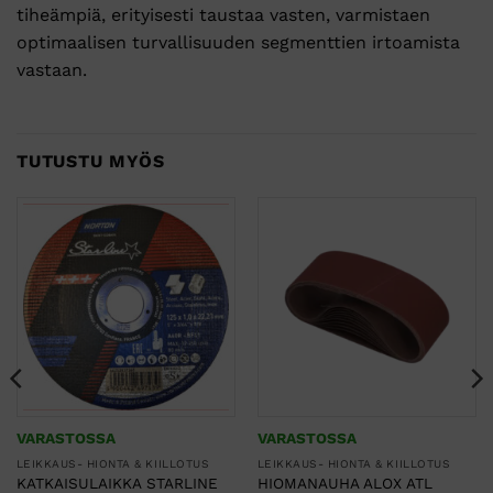
KUVAUS
Ideaali betoni- ja rakennusmateriaaleille, Norton
Clipper PRO UNIVERSAL LASER sisältää halkaisijat
välillä Ø115 mm – Ø350 mm. Uuden iHD-
valmistusprosessin ansiosta segmentit ovat nyt
tiheämpiä, erityisesti taustaa vasten, varmistaen
optimaalisen turvallisuuden segmenttien irtoamista
vastaan.
TUTUSTU MYÖS