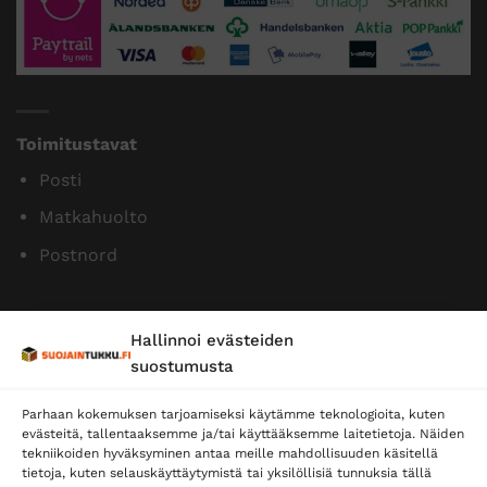
Tilaamme isoja eriä siksi myymme halvalla!
14 päivän vaihto- ja palautusoikeus kuluttajille
Maksutavat
Paytrail
Klarna
Lasku yrityksille
Ennakkolasku yksityisille
Hallinnoi evästeiden
suostumusta
Parhaan kokemuksen tarjoamiseksi käytämme teknologioita, kuten
evästeitä, tallentaaksemme ja/tai käyttääksemme laitetietoja. Näiden
tekniikoiden hyväksyminen antaa meille mahdollisuuden käsitellä
tietoja, kuten selauskäyttäytymistä tai yksilöllisiä tunnuksia tällä
Toimitustavat