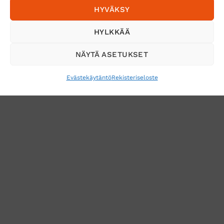
HYVÄKSY
Tilaa uutiskirje ja saat erikoisalennuksia
HYLKKÄÄ
sähköpostiisi
NÄYTÄ ASETUKSET
Evästekäytäntö
Rekisteriseloste
VERKKOKAUPAN TOIMITUSEHDOT
TUOTEPALAUTUS
TÖIHIN SUOJAINTUKKUUN?
REKISTERISELOSTE
EVÄSTEKÄYTÄNTÖ (EU)
MUUTA EVÄSTEASETUKSIA
Copyright 2026 ©
Suojaintukku