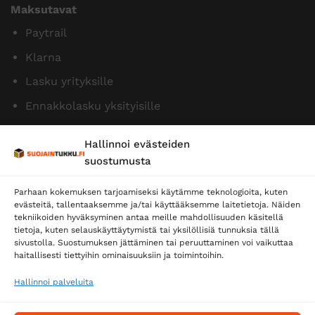
Maksutavat
Paytrail
Klarna
Lasku yrityksille
Ennakkolasku yksityisille
Hallinnoi evästeiden
suostumusta
Parhaan kokemuksen tarjoamiseksi käytämme teknologioita, kuten
evästeitä, tallentaaksemme ja/tai käyttääksemme laitetietoja. Näiden
tekniikoiden hyväksyminen antaa meille mahdollisuuden käsitellä
tietoja, kuten selauskäyttäytymistä tai yksilöllisiä tunnuksia tällä
Toimitustavat
sivustolla. Suostumuksen jättäminen tai peruuttaminen voi vaikuttaa
Posti
haitallisesti tiettyihin ominaisuuksiin ja toimintoihin.
Matkahuolto
Hallinnoi palveluita
Postnord