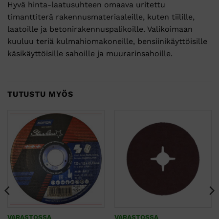
Hyvä hinta-laatusuhteen omaava uritettu
timanttiterä rakennusmateriaaleille, kuten tiilille,
laatoille ja betonirakennuspalikoille. Valikoimaan
kuuluu teriä kulmahiomakoneille, bensiinikäyttöisille
käsikäyttöisille sahoille ja muurarinsahoille.
TUTUSTU MYÖS
VARASTOSSA
VARASTOSSA