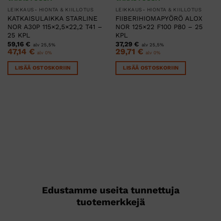
LEIKKAUS- HIONTA & KIILLOTUS
LEIKKAUS- HIONTA & KIILLOTUS
KATKAISULAIKKA STARLINE
FIIBERIHIOMAPYÖRÖ ALOX
NOR A30P 115×2,5×22,2 T41 –
NOR 125×22 F100 P80 – 25
25 KPL
KPL
59,16
€
37,29
€
alv 25,5%
alv 25,5%
47,14
€
29,71
€
alv 0%
alv 0%
LISÄÄ OSTOSKORIIN
LISÄÄ OSTOSKORIIN
Edustamme useita tunnettuja
tuotemerkkejä