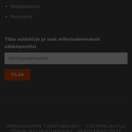
Matkahuolto
Postnord
Tilaa uutiskirje ja saat erikoisalennuksia
sähköpostiisi
VERKKOKAUPAN TOIMITUSEHDOT
TUOTEPALAUTUS
TÖIHIN SUOJAINTUKKUUN?
REKISTERISELOSTE