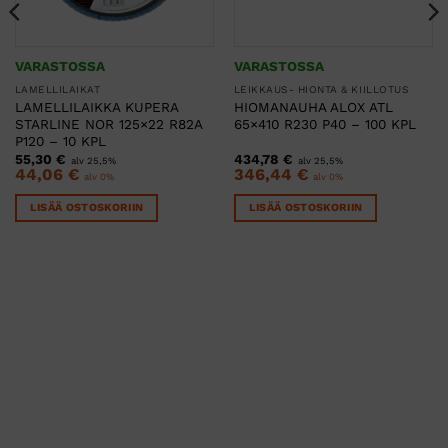
VARASTOSSA
VARASTOSSA
LAMELLILAIKAT
LEIKKAUS- HIONTA & KIILLOTUS
LAMELLILAIKKA KUPERA
HIOMANAUHA ALOX ATL
STARLINE NOR 125×22 R82A
65×410 R230 P40 – 100 KPL
P120 – 10 KPL
55,30
€
434,78
€
alv 25,5%
alv 25,5%
44,06
€
346,44
€
alv 0%
alv 0%
LISÄÄ OSTOSKORIIN
LISÄÄ OSTOSKORIIN