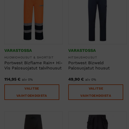
muunnelma.
muunnelma.
Voit
Voit
tehdä
tehdä
valinnat
valinnat
tuotteen
tuotteen
sivulla.
sivulla.
VARASTOSSA
VARASTOSSA
HUOMIOHOUSUT & SHORTSIT
HITSAUSHOUSUT
Portwest Bizflame Rain+ Hi-
Portwest Bizweld
Vis Palosuojatut talvihousut
Palosuojatut housut
114,95
€
49,90
€
alv 0%
alv 0%
VALITSE
VALITSE
VAIHTOEHDOISTA
VAIHTOEHDOISTA
Tällä
Tällä
tuotteella
tuotteella
on
on
useampi
useampi