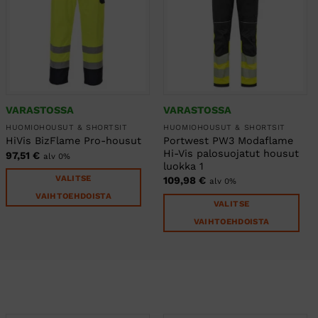
VARASTOSSA
VARASTOSSA
HUOMIOHOUSUT & SHORTSIT
HUOMIOHOUSUT & SHORTSIT
Portwest PW3 Modaflame
HiVis BizFlame Pro-housut
Hi-Vis palosuojatut housut
97,51
€
alv 0%
luokka 1
VALITSE
109,98
€
alv 0%
VAIHTOEHDOISTA
VALITSE
Tällä
VAIHTOEHDOISTA
tuotteella
Tällä
on
tuotteella
useampi
on
muunnelma.
useampi
Voit
muunnelma.
tehdä