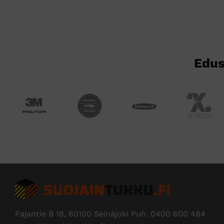
tehdä
valinnat
tuotteen
sivulla.
Edus
Pajantie B 18, 60100 Seinäjoki Puh.
0400 600 484