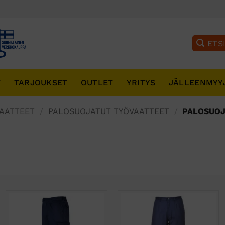
T
TARJOUKSET
OUTLET
YRITYS
JÄLLEENMYY
AATTEET
/
PALOSUOJATUT TYÖVAATTEET
/
PALOSUOJ