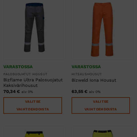
tehdä
valinnat
valinnat
tuotteen
tuotteen
sivulla.
sivulla.
VARASTOSSA
VARASTOSSA
PALOSUOJATUT HOUSUT
HITSAUSHOUSUT
Bizflame Ultra Palosuojatut
Bizweld Iona Housut
Kaksivärihousut
70,34
€
63,55
€
alv 0%
alv 0%
VALITSE
VALITSE
VAIHTOEHDOISTA
VAIHTOEHDOISTA
Tällä
Tällä
tuotteella
tuotteella
on
on