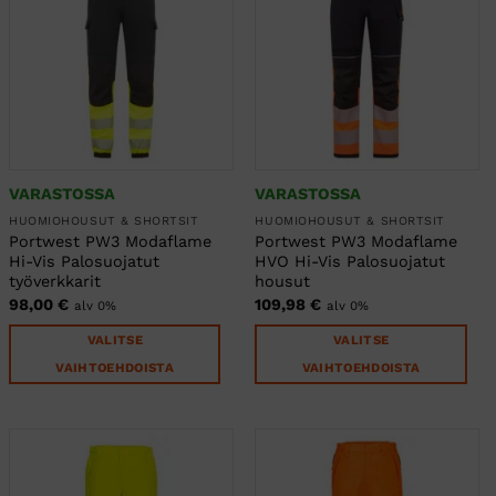
muunnelma.
muunnelma.
Voit
Voit
tehdä
tehdä
valinnat
valinnat
tuotteen
tuotteen
sivulla.
sivulla.
VARASTOSSA
VARASTOSSA
HUOMIOHOUSUT & SHORTSIT
HUOMIOHOUSUT & SHORTSIT
Portwest PW3 Modaflame
Portwest PW3 Modaflame
Hi-Vis Palosuojatut
HVO Hi-Vis Palosuojatut
työverkkarit
housut
98,00
€
109,98
€
alv 0%
alv 0%
VALITSE
VALITSE
VAIHTOEHDOISTA
VAIHTOEHDOISTA
Tällä
Tällä
tuotteella
tuotteella
on
on
useampi
useampi