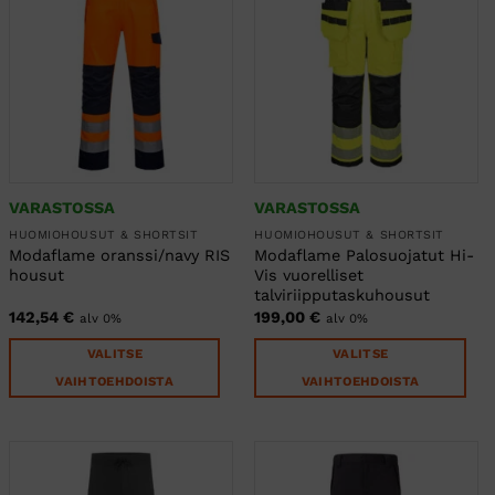
useampi
useampi
muunnelma.
muunnelma.
Voit
Voit
tehdä
tehdä
valinnat
valinnat
tuotteen
tuotteen
sivulla.
sivulla.
VARASTOSSA
VARASTOSSA
HUOMIOHOUSUT & SHORTSIT
HUOMIOHOUSUT & SHORTSIT
Modaflame oranssi/navy RIS
Modaflame Palosuojatut Hi-
housut
Vis vuorelliset
talviriipputaskuhousut
142,54
€
199,00
€
alv 0%
alv 0%
VALITSE
VALITSE
VAIHTOEHDOISTA
VAIHTOEHDOISTA
Tällä
Tällä
tuotteella
tuotteella
on
on
useampi
useampi