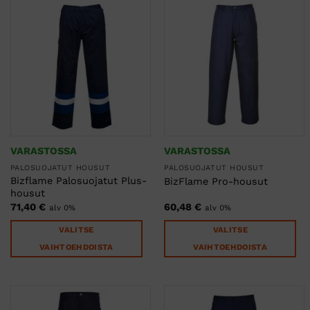
tehdä
valinnat
valinnat
tuotteen
tuotteen
sivulla.
sivulla.
VARASTOSSA
VARASTOSSA
PALOSUOJATUT HOUSUT
PALOSUOJATUT HOUSUT
Bizflame Palosuojatut Plus-
BizFlame Pro-housut
housut
71,40
€
60,48
€
alv 0%
alv 0%
VALITSE
VALITSE
VAIHTOEHDOISTA
VAIHTOEHDOISTA
Tällä
Tällä
tuotteella
tuotteella
on
on