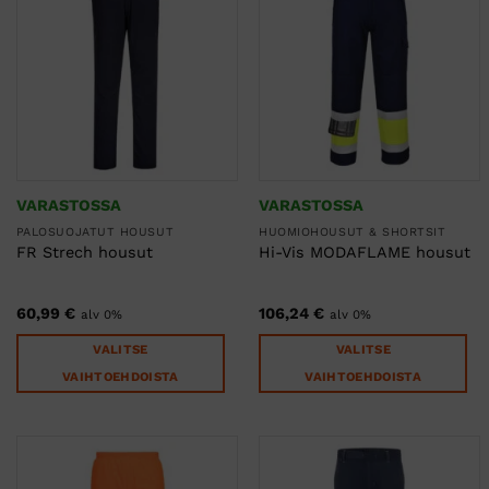
useampi
useampi
muunnelma.
muunnelma.
Voit
Voit
tehdä
tehdä
valinnat
valinnat
tuotteen
tuotteen
sivulla.
sivulla.
VARASTOSSA
VARASTOSSA
PALOSUOJATUT HOUSUT
HUOMIOHOUSUT & SHORTSIT
FR Strech housut
Hi-Vis MODAFLAME housut
60,99
€
106,24
€
alv 0%
alv 0%
VALITSE
VALITSE
VAIHTOEHDOISTA
VAIHTOEHDOISTA
Tällä
Tällä
tuotteella
tuotteella
on
on
useampi
useampi