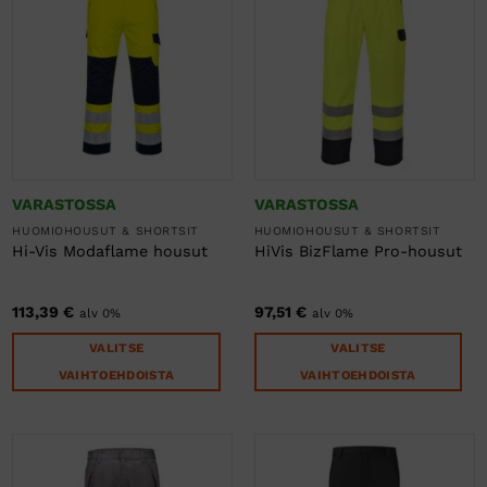
useampi
useampi
muunnelma.
muunnelma.
Voit
Voit
tehdä
tehdä
valinnat
valinnat
tuotteen
tuotteen
sivulla.
sivulla.
VARASTOSSA
VARASTOSSA
HUOMIOHOUSUT & SHORTSIT
HUOMIOHOUSUT & SHORTSIT
Hi-Vis Modaflame housut
HiVis BizFlame Pro-housut
113,39
€
97,51
€
alv 0%
alv 0%
VALITSE
VALITSE
VAIHTOEHDOISTA
VAIHTOEHDOISTA
Tällä
Tällä
tuotteella
tuotteella
on
on
useampi
useampi