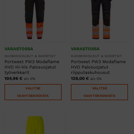
muunnelma.
muunnelma.
Voit
Voit
tehdä
tehdä
valinnat
valinnat
tuotteen
tuotteen
sivulla.
sivulla.
VARASTOSSA
VARASTOSSA
HUOMIOHOUSUT & SHORTSIT
HUOMIOHOUSUT & SHORTSIT
Portwest PW3 Modaflame
Portwest PW3 Modaflame
HVO Hi-Vis Palosuojatut
HVO Palosuojatut
työverkkarit
riipputaskuhousut
104,96
€
128,00
€
alv 0%
alv 0%
VALITSE
VALITSE
VAIHTOEHDOISTA
VAIHTOEHDOISTA
Tällä
Tällä
tuotteella
tuotteella
on
on
useampi
useampi
muunnelma.
muunnelma.