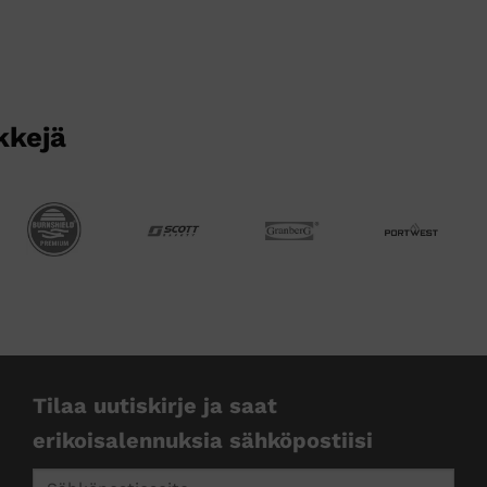
kkejä
Tilaa uutiskirje ja saat
erikoisalennuksia sähköpostiisi