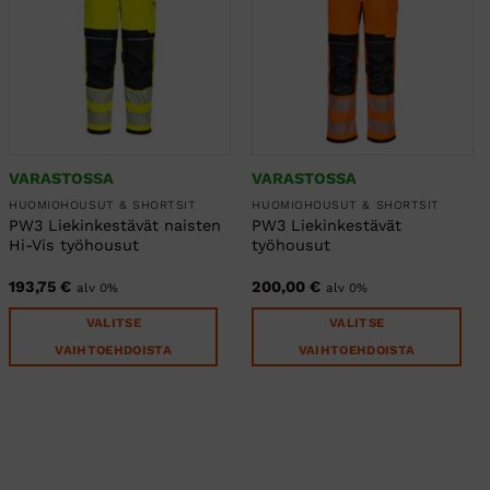
muunnelma.
muunnelma.
Voit
Voit
tehdä
tehdä
valinnat
valinnat
tuotteen
tuotteen
sivulla.
sivulla.
VARASTOSSA
VARASTOSSA
HUOMIOHOUSUT & SHORTSIT
HUOMIOHOUSUT & SHORTSIT
PW3 Liekinkestävät naisten
PW3 Liekinkestävät
Hi-Vis työhousut
työhousut
193,75
€
200,00
€
alv 0%
alv 0%
VALITSE
VALITSE
VAIHTOEHDOISTA
VAIHTOEHDOISTA
Tällä
Tällä
tuotteella
tuotteella
on
on
useampi
useampi
muunnelma.
muunnelma.