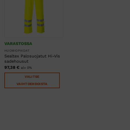
Voit
Voit
tehdä
tehdä
valinnat
valinnat
tuotteen
tuotteen
sivulla.
sivulla.
VARASTOSSA
HUOMIOPAIDAT
Sealtex Palosuojatut Hi-Vis
sadehousut
97,38
€
alv 0%
VALITSE
VAIHTOEHDOISTA
Tällä
tuotteella
on
useampi
muunnelma.
Voit