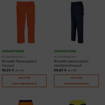
Voit
valinnat
tehdä
tuotteen
valinnat
sivulla.
tuotteen
sivulla.
VARASTOSSA
VARASTOSSA
HITSAUSHOUSUT
HITSAUSHOUSUT
Bizweld Palosuojatut
Bizweld palosuojatut
Housut
reisitaskuhousut
55,23
€
66,63
€
alv 0%
alv 0%
VALITSE
VALITSE
VAIHTOEHDOISTA
VAIHTOEHDOISTA
Tällä
Tällä
tuotteella
tuotteella
on
on