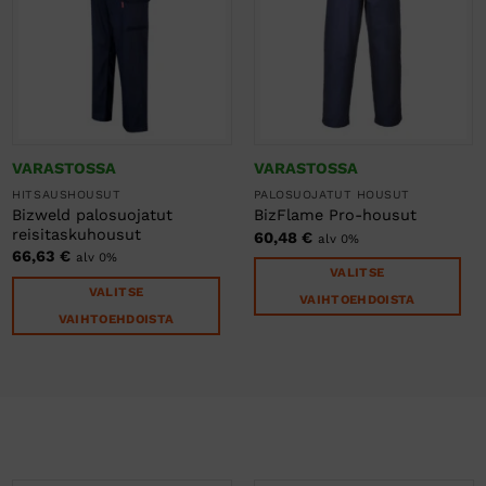
VARASTOSSA
VARASTOSSA
HITSAUSHOUSUT
PALOSUOJATUT HOUSUT
Bizweld palosuojatut
BizFlame Pro-housut
reisitaskuhousut
60,48
€
alv 0%
66,63
€
alv 0%
VALITSE
VALITSE
VAIHTOEHDOISTA
VAIHTOEHDOISTA
Tällä
Tällä
tuotteella
tuotteella
on
on
useampi
useampi
muunnelma.
muunnelma.
Voit
Voit
tehdä