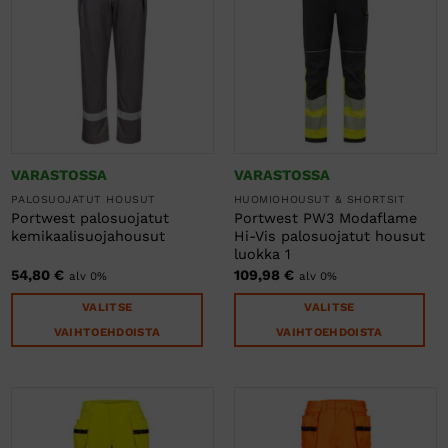
muunnelma.
muunnelma.
Voit
Voit
tehdä
tehdä
valinnat
valinnat
tuotteen
tuotteen
sivulla.
sivulla.
VARASTOSSA
VARASTOSSA
PALOSUOJATUT HOUSUT
HUOMIOHOUSUT & SHORTSIT
Portwest palosuojatut
Portwest PW3 Modaflame
kemikaalisuojahousut
Hi-Vis palosuojatut housut
luokka 1
54,80
€
109,98
€
alv 0%
alv 0%
VALITSE
VALITSE
VAIHTOEHDOISTA
VAIHTOEHDOISTA
Tällä
Tällä
tuotteella
tuotteella
on
on
useampi
useampi