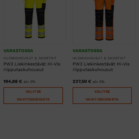
muunnelma.
muunnelma.
Voit
Voit
tehdä
tehdä
valinnat
valinnat
tuotteen
tuotteen
sivulla.
sivulla.
VARASTOSSA
VARASTOSSA
HUOMIOHOUSUT & SHORTSIT
HUOMIOHOUSUT & SHORTSIT
PW3 Liekinkestävät Hi-Vis
PW3 Liekinkestävät Hi-Vis
riipputaskuhousut
riipputaskuhousut
194,88
€
237,50
€
alv 0%
alv 0%
VALITSE
VALITSE
VAIHTOEHDOISTA
VAIHTOEHDOISTA
Tällä
Tällä
tuotteella
tuotteella
on
on
useampi
useampi
muunnelma.
muunnelma.