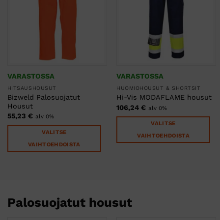
VARASTOSSA
VARASTOSSA
HITSAUSHOUSUT
HUOMIOHOUSUT & SHORTSIT
Bizweld Palosuojatut
Hi-Vis MODAFLAME housut
Housut
106,24
€
alv 0%
55,23
€
alv 0%
VALITSE
VALITSE
VAIHTOEHDOISTA
VAIHTOEHDOISTA
Tällä
Tällä
tuotteella
tuotteella
on
on
useampi
useampi
muunnelma.
Palosuojatut housut
muunnelma.
Voit
Voit
tehdä