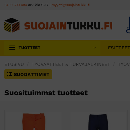
Skip
0400 600 484
ark klo 9-17 |
myynti@suojaintukku.fi
to
content
ESITTEE
TUOTTEET
ETUSIVU
/
TYÖVAATTEET & TURVAJALKINEET
/
TYÖV
SUODATTIMET
Suosituimmat tuotteet