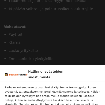
Tilaamme isoja eriä siksi myymme halvalla!
14 päivän vaihto- ja palautusoikeus kuluttajille
Maksutavat
Paytrail
Klarna
Lasku yrityksille
Ennakkolasku yksityisille
Hallinnoi evästeiden
suostumusta
Parhaan kokemuksen tarjoamiseksi käytämme teknologioita, kuten
evästeitä, tallentaaksemme ja/tai käyttääksemme laitetietoja. Näiden
tekniikoiden hyväksyminen antaa meille mahdollisuuden käsitellä
tietoja, kuten selauskäyttäytymistä tai yksilöllisiä tunnuksia tällä
Toimitustavat
sivustolla. Suostumuksen jättäminen tai peruuttaminen voi vaikuttaa