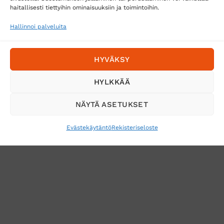
Posti
haitallisesti tiettyihin ominaisuuksiin ja toimintoihin.
Matkahuolto
Hallinnoi palveluita
Postnord
HYVÄKSY
Tilaa uutiskirje ja saat erikoisalennuksia
HYLKKÄÄ
sähköpostiisi
NÄYTÄ ASETUKSET
Evästekäytäntö
Rekisteriseloste