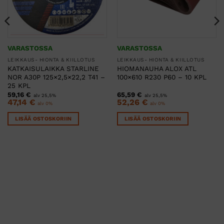
VARASTOSSA
VARASTOSSA
LEIKKAUS- HIONTA & KIILLOTUS
LEIKKAUS- HIONTA & KIILLOTUS
KATKAISULAIKKA STARLINE
HIOMANAUHA ALOX ATL
NOR A30P 125×2,5×22,2 T41 –
100×610 R230 P60 – 10 KPL
25 KPL
59,16
€
65,59
€
alv 25,5%
alv 25,5%
47,14
€
52,26
€
alv 0%
alv 0%
LISÄÄ OSTOSKORIIN
LISÄÄ OSTOSKORIIN