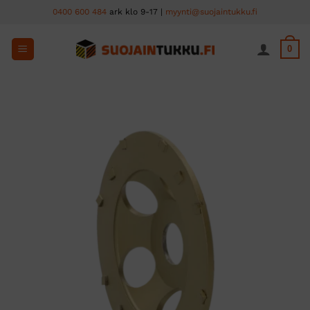
Skip
0400 600 484
ark klo 9-17 |
myynti@suojaintukku.fi
to
content
0