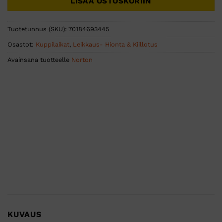
LISÄÄ OSTOSKORIIN
Tuotetunnus (SKU):
70184693445
Osastot:
Kuppilaikat
,
Leikkaus- Hionta & Kiillotus
Avainsana tuotteelle
Norton
KUVAUS