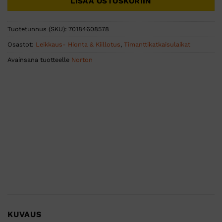
LISÄÄ OSTOSKORIIN
Tuotetunnus (SKU):
70184608578
Osastot:
Leikkaus- Hionta & Kiillotus
,
Timanttikatkaisulaikat
Avainsana tuotteelle
Norton
KUVAUS