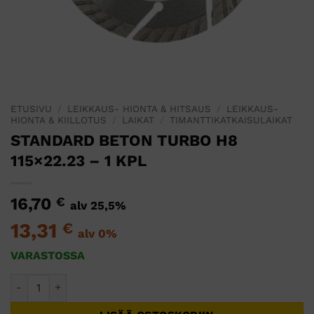
ETUSIVU
/
LEIKKAUS- HIONTA & HITSAUS
/
LEIKKAUS-
HIONTA & KIILLOTUS
/
LAIKAT
/
TIMANTTIKATKAISULAIKAT
STANDARD BETON TURBO H8
115×22.23 – 1 KPL
16,70
€
alv 25,5%
13,31
€
alv 0%
VARASTOSSA
STANDARD BETON TURBO H8 115x22.23 - 1 KPL määrä