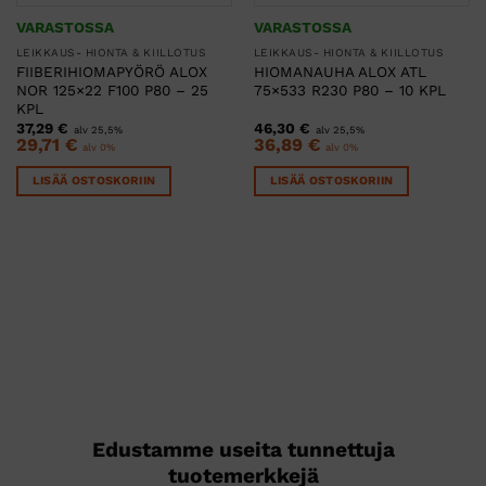
VARASTOSSA
VARASTOSSA
LEIKKAUS- HIONTA & KIILLOTUS
LEIKKAUS- HIONTA & KIILLOTUS
FIIBERIHIOMAPYÖRÖ ALOX
HIOMANAUHA ALOX ATL
NOR 125×22 F100 P80 – 25
75×533 R230 P80 – 10 KPL
KPL
37,29
€
46,30
€
alv 25,5%
alv 25,5%
29,71
€
36,89
€
alv 0%
alv 0%
LISÄÄ OSTOSKORIIN
LISÄÄ OSTOSKORIIN
Edustamme useita tunnettuja
tuotemerkkejä