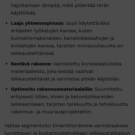
hajottamaan lämpöä, mikä pidentää terän
käyttöikää.
Laaja yhteensopivuus:
Sopii käytettäväksi
erilaisten työkalujen kanssa, kuten
kulmahiomakoneiden, bensiinikäsisahojen ja
kivisahojen kanssa, tarjoten monipuolisuutta eri
leikkaustehtävissä.
Kestävä rakenne:
Valmistettu korkealaatuisista
materiaaleista, joka kestää vaativat
leikkaustehtävät ja varmistaa pitkän käyttöiän.
Optimoitu rakennusmateriaaleille:
Suunniteltu
erityisesti tiilien, kivien ja betonilohkareiden
leikkaamiseen, tarjoten tarkkuutta ja tehokkuutta
rakennus- ja muurausprojekteihin.
Valitse segmentoitu timanttiterämme varmistaaksesi
luotettavan ja kustannustehokkaan leikkausratkaisun