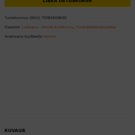
LISÄÄ OSTOSKORIIN
Tuotetunnus (SKU):
70184609630
Osastot:
Leikkaus- Hionta & Kiillotus
,
Timanttikatkaisulaikat
Avainsana tuotteelle
Norton
KUVAUS