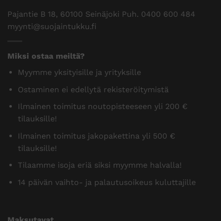
Pajantie B 18, 60100 Seinäjoki Puh.
0400 600 484
myynti@suojaintukku.fi
Miksi ostaa meiltä?
Myymme yksityisille ja yrityksille
Ostaminen ei edellytä rekisteröitymistä
Ilmainen toimitus noutopisteeseen yli 200 €
tilauksille!
Ilmainen toimitus jakopakettina yli 500 €
tilauksille!
Tilaamme isoja eriä siksi myymme halvalla!
14 päivän vaihto- ja palautusoikeus kuluttajille
Maksutavat