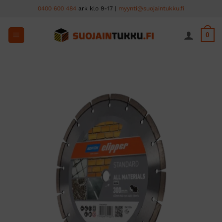
Skip
0400 600 484
ark klo 9-17 |
myynti@suojaintukku.fi
to
content
0