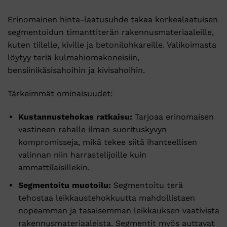
Erinomainen hinta-laatusuhde takaa korkealaatuisen
segmentoidun timanttiterän rakennusmateriaaleille,
kuten tiilelle, kiville ja betonilohkareille. Valikoimasta
löytyy teriä kulmahiomakoneisiin,
bensiinikäsisahoihin ja kivisahoihin.
Tärkeimmät ominaisuudet:
Kustannustehokas ratkaisu:
Tarjoaa erinomaisen
vastineen rahalle ilman suorituskyvyn
kompromisseja, mikä tekee siitä ihanteellisen
valinnan niin harrastelijoille kuin
ammattilaisillekin.
Segmentoitu muotoilu:
Segmentoitu terä
tehostaa leikkaustehokkuutta mahdollistaen
nopeamman ja tasaisemman leikkauksen vaativista
rakennusmateriaaleista. Segmentit myös auttavat