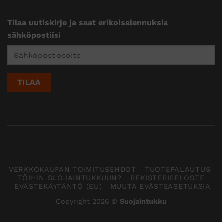
Tilaa uutiskirje ja saat erikoisalennuksia
sähköpostiisi
VERKKOKAUPAN TOIMITUSEHDOT
TUOTEPALAUTUS
TÖIHIN SUOJAINTUKKUUN?
REKISTERISELOSTE
EVÄSTEKÄYTÄNTÖ (EU)
MUUTA EVÄSTEASETUKSIA
Copyright 2026 ©
Suojaintukku