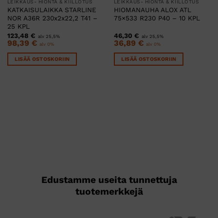
LEIKKAUS- HIONTA & KIILLOTUS
LEIKKAUS- HIONTA & KIILLOTUS
KATKAISULAIKKA STARLINE
HIOMANAUHA ALOX ATL
NOR A36R 230x2x22,2 T41 –
75×533 R230 P40 – 10 KPL
25 KPL
123,48
€
46,30
€
alv 25,5%
alv 25,5%
98,39
€
36,89
€
alv 0%
alv 0%
LISÄÄ OSTOSKORIIN
LISÄÄ OSTOSKORIIN
Edustamme useita tunnettuja
tuotemerkkejä