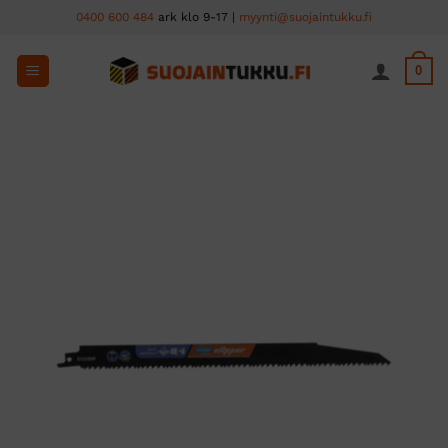
Skip
0400 600 484
ark klo 9-17 |
myynti@suojaintukku.fi
to
content
0