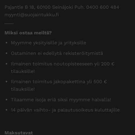
Pajantie B 18, 60100 Seinäjoki Puh.
0400 600 484
myynti@suojaintukku.fi
Miksi ostaa meiltä?
Myymme yksityisille ja yrityksille
Ostaminen ei edellytä rekisteröitymistä
Ilmainen toimitus noutopisteeseen yli 200 €
tilauksille!
Ilmainen toimitus jakopakettina yli 500 €
tilauksille!
Tilaamme isoja eriä siksi myymme halvalla!
14 päivän vaihto- ja palautusoikeus kuluttajille
Maksutavat