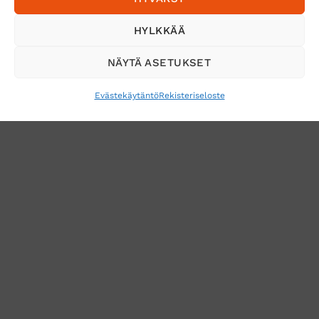
Tilaa uutiskirje ja saat erikoisalennuksia
HYLKKÄÄ
sähköpostiisi
NÄYTÄ ASETUKSET
Evästekäytäntö
Rekisteriseloste
VERKKOKAUPAN TOIMITUSEHDOT
TUOTEPALAUTUS
TÖIHIN SUOJAINTUKKUUN?
REKISTERISELOSTE
EVÄSTEKÄYTÄNTÖ (EU)
MUUTA EVÄSTEASETUKSIA
Copyright 2026 ©
Suojaintukku