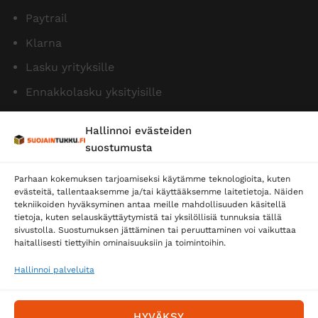
Paytrail
Klarna
Lasku yrityksille
Ennakkolasku yksityisille
Hallinnoi evästeiden
suostumusta
Parhaan kokemuksen tarjoamiseksi käytämme teknologioita, kuten
evästeitä, tallentaaksemme ja/tai käyttääksemme laitetietoja. Näiden
tekniikoiden hyväksyminen antaa meille mahdollisuuden käsitellä
tietoja, kuten selauskäyttäytymistä tai yksilöllisiä tunnuksia tällä
Toimitustavat
sivustolla. Suostumuksen jättäminen tai peruuttaminen voi vaikuttaa
Posti
haitallisesti tiettyihin ominaisuuksiin ja toimintoihin.
Matkahuolto
Hallinnoi palveluita
Postnord
HYVÄKSY