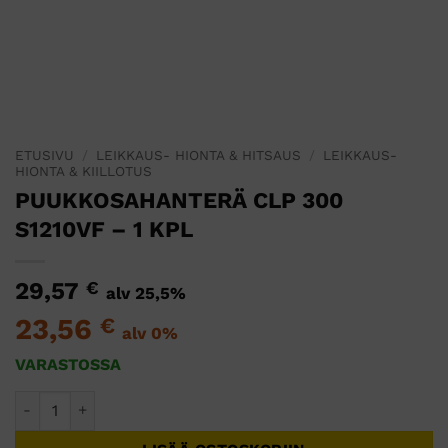
ETUSIVU
/
LEIKKAUS- HIONTA & HITSAUS
/
LEIKKAUS-
HIONTA & KIILLOTUS
PUUKKOSAHANTERÄ CLP 300
S1210VF – 1 KPL
29,57
€
alv 25,5%
23,56
€
alv 0%
VARASTOSSA
PUUKKOSAHANTERÄ CLP 300 S1210VF - 1 KPL määrä