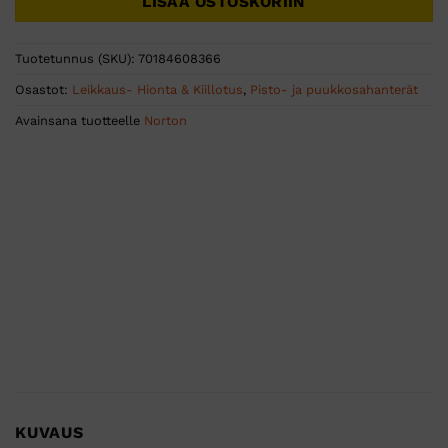
LISÄÄ OSTOSKORIIN
Tuotetunnus (SKU):
70184608366
Osastot:
Leikkaus- Hionta & Kiillotus
,
Pisto- ja puukkosahanterät
Avainsana tuotteelle
Norton
KUVAUS