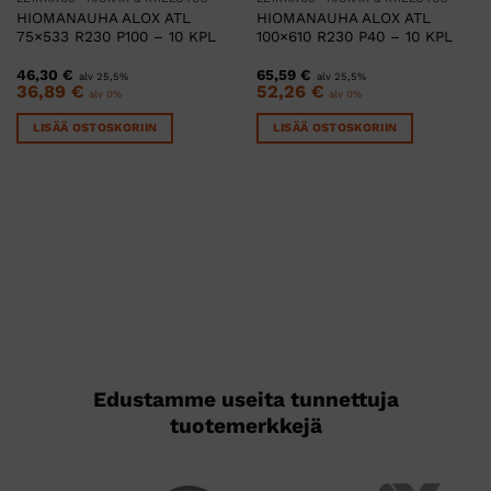
HIOMANAUHA ALOX ATL
HIOMANAUHA ALOX ATL
75×533 R230 P100 – 10 KPL
100×610 R230 P40 – 10 KPL
46,30
€
65,59
€
alv 25,5%
alv 25,5%
36,89
€
52,26
€
alv 0%
alv 0%
LISÄÄ OSTOSKORIIN
LISÄÄ OSTOSKORIIN
Edustamme useita tunnettuja
tuotemerkkejä