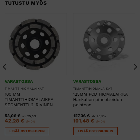
TUTUSTU MYÖS
VARASTOSSA
VARASTOSSA
TIMANTTIHIOMALAIKAT
TIMANTTIHIOMALAIKAT
100 MM
125MM PCD HIOMALAIKKA
TIMANTTIHIOMALAIKKA
Hankalien pinnotteiden
SEGMENTTI 2-RIVINEN
poistoon
53,06
€
127,36
€
alv 25,5%
alv 25,5%
42,28
€
101,48
€
alv 0%
alv 0%
LISÄÄ OSTOSKORIIN
LISÄÄ OSTOSKORIIN