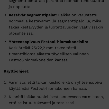
segmenttipinta-ala parantaa hionnan tehokkuutta
ja nopeutta.
Kestävät segmenttipalat:
Laikka on varustettu
normaalia kestävämmillä segmenttipaloilla, mikä
takaa kestävyyden ja luotettavuuden vaativissakin
olosuhteissa.
Yhteensopivuus Festool-hiomakoneisiin:
Keskiöreikä 25/22,2 mm tekee tästä
timanttihiomalaikasta täydellisen valinnan
Festool-hiomakoneiden kanssa.
Käyttöohjeet:
Varmista, että laikan keskiöreikä on yhteensopiva
käyttämäsi Festool-hiomakoneen kanssa.
Kiinnitä laikka huolellisesti koneeseen varmistaen,
että se istuu tukevasti ja tasaisesti.