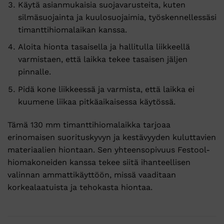
Käytä asianmukaisia suojavarusteita, kuten
silmäsuojainta ja kuulosuojaimia, työskennellessäsi
timanttihiomalaikan kanssa.
Aloita hionta tasaisella ja hallitulla liikkeellä
varmistaen, että laikka tekee tasaisen jäljen
pinnalle.
Pidä kone liikkeessä ja varmista, että laikka ei
kuumene liikaa pitkäaikaisessa käytössä.
Tämä 130 mm timanttihiomalaikka tarjoaa
erinomaisen suorituskyvyn ja kestävyyden kuluttavien
materiaalien hiontaan. Sen yhteensopivuus Festool-
hiomakoneiden kanssa tekee siitä ihanteellisen
valinnan ammattikäyttöön, missä vaaditaan
korkealaatuista ja tehokasta hiontaa.