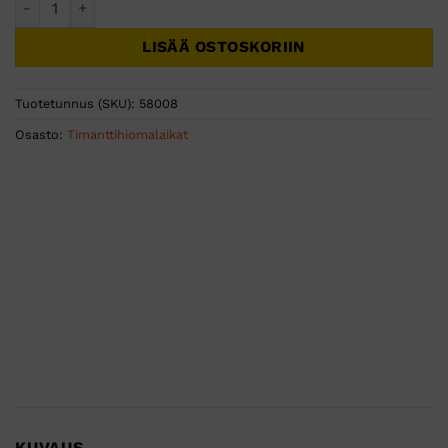
LISÄÄ OSTOSKORIIN
Tuotetunnus (SKU):
58008
Osasto:
Timanttihiomalaikat
KUVAUS