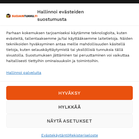
Hallinnoi evästeiden
suostumusta
Parhaan kokemuksen tarjoamiseksi käytämme teknologioita, kuten
evästeitä, tallentaaksemme ja/tai käyttääksemme laitetietoja. Näiden
tekniikoiden hyväksyminen antaa meille mahdollisuuden käsitellä
tietoja, kuten selauskäyttäytymistä tai yksilöllisiä tunnuksia tällä
Toimitustavat
sivustolla. Suostumuksen jättäminen tai peruuttaminen voi vaikuttaa
haitallisesti tiettyihin ominaisuuksiin ja toimintoihin.
Posti
Matkahuolto
Hallinnoi palveluita
Postnord
HYVÄKSY
Tilaa uutiskirje ja saat erikoisalennuksia
HYLKKÄÄ
sähköpostiisi
NÄYTÄ ASETUKSET
Evästekäytäntö
Rekisteriseloste