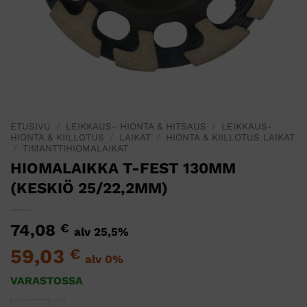
ETUSIVU
/
LEIKKAUS- HIONTA & HITSAUS
/
LEIKKAUS-
HIONTA & KIILLOTUS
/
LAIKAT
/
HIONTA & KIILLOTUS LAIKAT
/
TIMANTTIHIOMALAIKAT
HIOMALAIKKA T-FEST 130MM
(KESKIÖ 25/22,2MM)
74,08
€
alv 25,5%
59,03
€
alv 0%
VARASTOSSA
HIOMALAIKKA T-FEST 130MM (KESKIÖ 25/22,2MM) määrä