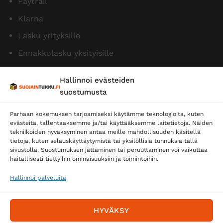
Paytrail
Klarna
Lasku yrityksille
Ennakkolasku yksityisille
Hallinnoi evästeiden
suostumusta
Parhaan kokemuksen tarjoamiseksi käytämme teknologioita, kuten
evästeitä, tallentaaksemme ja/tai käyttääksemme laitetietoja. Näiden
tekniikoiden hyväksyminen antaa meille mahdollisuuden käsitellä
tietoja, kuten selauskäyttäytymistä tai yksilöllisiä tunnuksia tällä
Toimitustavat
sivustolla. Suostumuksen jättäminen tai peruuttaminen voi vaikuttaa
Posti
haitallisesti tiettyihin ominaisuuksiin ja toimintoihin.
Matkahuolto
Hallinnoi palveluita
Postnord
HYVÄKSY