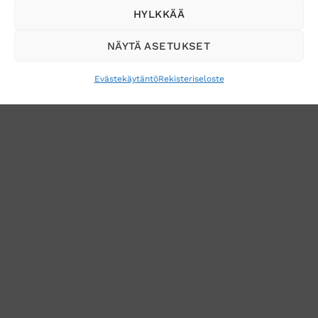
Tilaa uutiskirje ja saat erikoisalennuksia
HYLKKÄÄ
sähköpostiisi
NÄYTÄ ASETUKSET
Evästekäytäntö
Rekisteriseloste
VERKKOKAUPAN TOIMITUSEHDOT
TUOTEPALAUTUS
TÖIHIN SUOJAINTUKKUUN?
REKISTERISELOSTE
EVÄSTEKÄYTÄNTÖ (EU)
MUUTA EVÄSTEASETUKSIA
Copyright 2026 ©
Suojaintukku