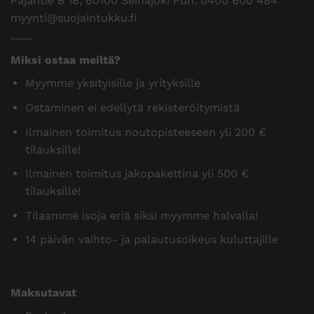
Pajantie B 18, 60100 Seinäjoki Puh.
0400 600 484
myynti@suojaintukku.fi
Miksi ostaa meiltä?
Myymme yksityisille ja yrityksille
Ostaminen ei edellytä rekisteröitymistä
Ilmainen toimitus noutopisteeseen yli 200 €
tilauksille!
Ilmainen toimitus jakopakettina yli 500 €
tilauksille!
Tilaamme isoja eriä siksi myymme halvalla!
14 päivän vaihto- ja palautusoikeus kuluttajille
Maksutavat