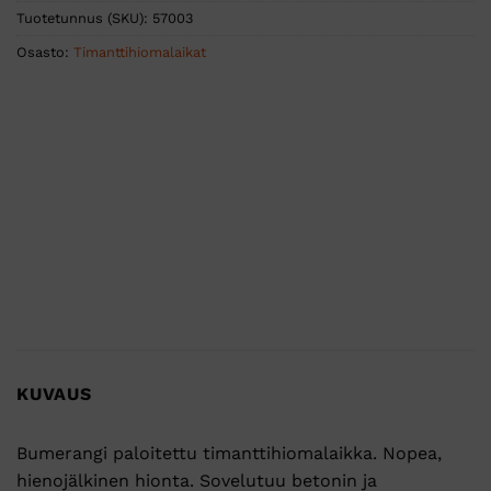
Tuotetunnus (SKU):
57003
Osasto:
Timanttihiomalaikat
KUVAUS
Bumerangi paloitettu timanttihiomalaikka. Nopea,
hienojälkinen hionta. Sovelutuu betonin ja