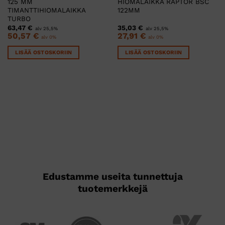
125 MM
HIOMALAIKKA RAPTOR BSC
TIMANTTIHIOMALAIKKA
122MM
TURBO
63,47
€
35,03
€
alv 25,5%
alv 25,5%
50,57
€
27,91
€
alv 0%
alv 0%
LISÄÄ OSTOSKORIIN
LISÄÄ OSTOSKORIIN
Edustamme useita tunnettuja
tuotemerkkejä