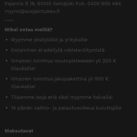
Pajantie B 18, 60100 Seinäjoki Puh.
0400 600 484
myynti@suojaintukku.fi
Miksi ostaa meiltä?
Myymme yksityisille ja yrityksille
Ostaminen ei edellytä rekisteröitymistä
Ilmainen toimitus noutopisteeseen yli 200 €
tilauksille!
Ilmainen toimitus jakopakettina yli 500 €
tilauksille!
Tilaamme isoja eriä siksi myymme halvalla!
14 päivän vaihto- ja palautusoikeus kuluttajille
Maksutavat