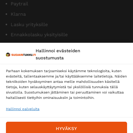
Paytrail
Klarna
Lasku yrityksille
Ennakkolasku yksityisille
Hallinnoi evästeiden
suostumusta
Parhaan kokemuksen tarjoamiseksi käytämme teknologioita, kuten
evästeitä, tallentaaksemme ja/tai käyttääksemme laitetietoja. Näiden
tekniikoiden hyväksyminen antaa meille mahdollisuuden käsitellä
tietoja, kuten selauskäyttäytymistä tai yksilöllisiä tunnuksia tällä
Toimitustavat
sivustolla. Suostumuksen jättäminen tai peruuttaminen voi vaikuttaa
haitallisesti tiettyihin ominaisuuksiin ja toimintoihin.
Posti
Matkahuolto
Hallinnoi palveluita
Postnord
HYVÄKSY