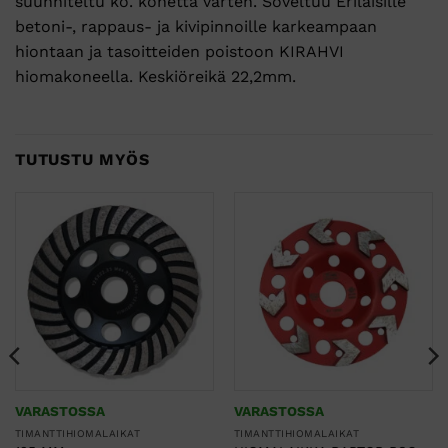
suunniteltu ko. konetta varten. Soveltuu Erilaisille
betoni-, rappaus- ja kivipinnoille karkeampaan
hiontaan ja tasoitteiden poistoon KIRAHVI
hiomakoneella. Keskiöreikä 22,2mm.
TUTUSTU MYÖS
VARASTOSSA
VARASTOSSA
TIMANTTIHIOMALAIKAT
TIMANTTIHIOMALAIKAT