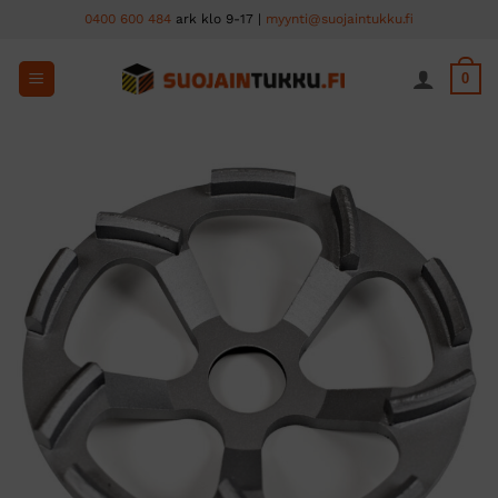
Skip
0400 600 484
ark klo 9-17 |
myynti@suojaintukku.fi
to
content
0