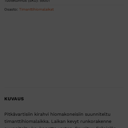
Tuotetunnus (SKU):
55001
Osasto:
Timanttihiomalaikat
KUVAUS
Pitkävartisiin kirahvi hiomakoneisiin suunniteltu
timanttihiomalaikka. Laikan kevyt runkorakenne