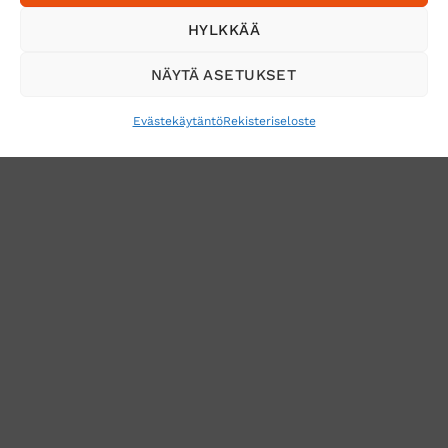
Tilaa uutiskirje ja saat erikoisalennuksia
HYLKKÄÄ
sähköpostiisi
NÄYTÄ ASETUKSET
Evästekäytäntö
Rekisteriseloste
VERKKOKAUPAN TOIMITUSEHDOT
TUOTEPALAUTUS
TÖIHIN SUOJAINTUKKUUN?
REKISTERISELOSTE
EVÄSTEKÄYTÄNTÖ (EU)
MUUTA EVÄSTEASETUKSIA
Copyright 2026 ©
Suojaintukku