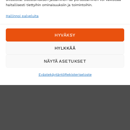
Posti
haitallisesti tiettyihin ominaisuuksiin ja toimintoihin.
Matkahuolto
Hallinnoi palveluita
Postnord
HYVÄKSY
Tilaa uutiskirje ja saat erikoisalennuksia
HYLKKÄÄ
sähköpostiisi
NÄYTÄ ASETUKSET
Evästekäytäntö
Rekisteriseloste