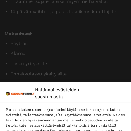
Tilaamme isoja eriä siksi myymme halvalla!
14 päivän vaihto- ja palautusoikeus kuluttajille
Maksutavat
Paytrail
Klarna
Lasku yrityksille
Ennakkolasku yksityisille
Hallinnoi evästeiden
suostumusta
Parhaan kokemuksen tarjoamiseksi käytämme teknologioita, kuten
evästeitä, tallentaaksemme ja/tai käyttääksemme laitetietoja. Näiden
tekniikoiden hyväksyminen antaa meille mahdollisuuden käsitellä
tietoja, kuten selauskäyttäytymistä tai yksilöllisiä tunnuksia tällä
Toimitustavat
sivustolla. Suostumuksen jättäminen tai peruuttaminen voi vaikuttaa