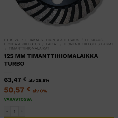
ETUSIVU
/
LEIKKAUS- HIONTA & HITSAUS
/
LEIKKAUS-
HIONTA & KIILLOTUS
/
LAIKAT
/
HIONTA & KIILLOTUS LAIKAT
/
TIMANTTIHIOMALAIKAT
125 MM TIMANTTIHIOMALAIKKA
TURBO
63,47
€
alv 25,5%
50,57
€
alv 0%
VARASTOSSA
125 MM TIMANTTIHIOMALAIKKA TURBO määrä