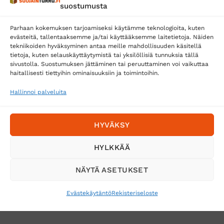
suostumusta
Parhaan kokemuksen tarjoamiseksi käytämme teknologioita, kuten
evästeitä, tallentaaksemme ja/tai käyttääksemme laitetietoja. Näiden
tekniikoiden hyväksyminen antaa meille mahdollisuuden käsitellä
tietoja, kuten selauskäyttäytymistä tai yksilöllisiä tunnuksia tällä
Toimitustavat
sivustolla. Suostumuksen jättäminen tai peruuttaminen voi vaikuttaa
Posti
haitallisesti tiettyihin ominaisuuksiin ja toimintoihin.
Matkahuolto
Hallinnoi palveluita
Postnord
HYVÄKSY
Tilaa uutiskirje ja saat erikoisalennuksia
HYLKKÄÄ
sähköpostiisi
NÄYTÄ ASETUKSET
Evästekäytäntö
Rekisteriseloste