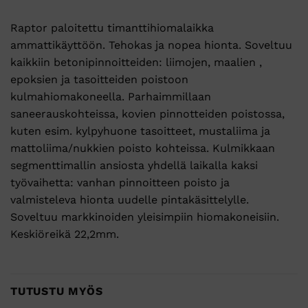
Raptor paloitettu timanttihiomalaikka
ammattikäyttöön. Tehokas ja nopea hionta. Soveltuu
kaikkiin betonipinnoitteiden: liimojen, maalien ,
epoksien ja tasoitteiden poistoon
kulmahiomakoneella. Parhaimmillaan
saneerauskohteissa, kovien pinnotteiden poistossa,
kuten esim. kylpyhuone tasoitteet, mustaliima ja
mattoliima/nukkien poisto kohteissa. Kulmikkaan
segmenttimallin ansiosta yhdellä laikalla kaksi
työvaihetta: vanhan pinnoitteen poisto ja
valmisteleva hionta uudelle pintakäsittelylle.
Soveltuu markkinoiden yleisimpiin hiomakoneisiin.
Keskiöreikä 22,2mm.
TUTUSTU MYÖS