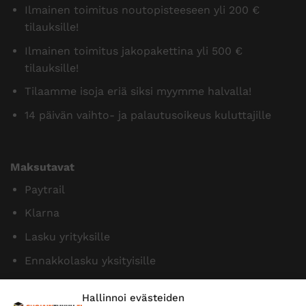
Ilmainen toimitus noutopisteeseen yli 200 €
tilauksille!
Ilmainen toimitus jakopakettina yli 500 €
tilauksille!
Tilaamme isoja eriä siksi myymme halvalla!
14 päivän vaihto- ja palautusoikeus kuluttajille
Maksutavat
Paytrail
Klarna
Lasku yrityksille
Ennakkolasku yksityisille
Hallinnoi evästeiden