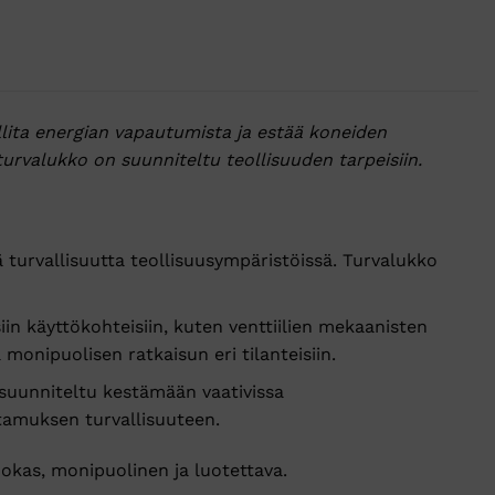
llita energian vapautumista ja estää koneiden
rvalukko on suunniteltu teollisuuden tarpeisiin.
urvallisuutta teollisuusympäristöissä. Turvalukko
iin käyttökohteisiin, kuten venttiilien mekaanisten
 monipuolisen ratkaisun eri tilanteisiin.
 suunniteltu kestämään vaativissa
ttamuksen turvallisuuteen.
hokas, monipuolinen ja luotettava.