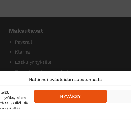
Maksutavat
Paytrail
Klarna
Lasku yrityksille
Ennakkolasku yksityisille
Hallinnoi evästeiden suostumusta
teitä,
HYVÄKSY
en hyväksyminen
 tai yksilöllisiä
oi vaikuttaa
Toimitustavat