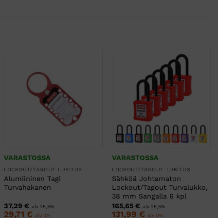
VARASTOSSA
VARASTOSSA
LOCKOUT/TAGOUT LUKITUS
LOCKOUT/TAGOUT LUKITUS
Alumiininen Tagi
Sähköä Johtamaton
Turvahakanen
Lockout/Tagout Turvalukko,
38 mm Sangalla 6 kpl
37,29
€
165,65
€
alv 25,5%
alv 25,5%
29,71
€
131,99
€
alv 0%
alv 0%