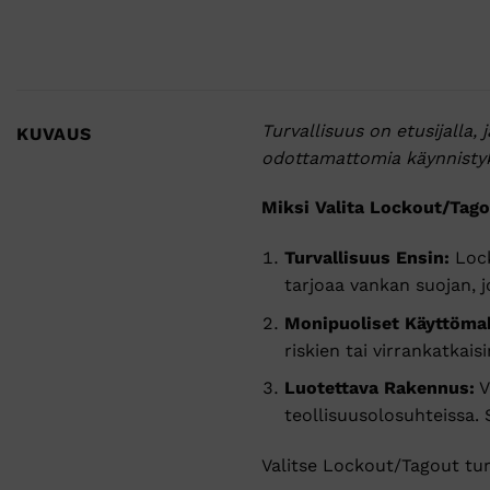
Turvallisuus on etusijalla
KUVAUS
odottamattomia käynnistyks
Miksi Valita Lockout/Tago
Turvallisuus Ensin:
Lock
tarjoaa vankan suojan, 
Monipuoliset Käyttömah
riskien tai virrankatkais
Luotettava Rakennus:
V
teollisuusolosuhteissa.
Valitse Lockout/Tagout tur