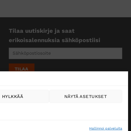
Tilaa uutiskirje ja saat
erikoisalennuksia sähköpostiisi
HYLKKÄÄ
NÄYTÄ ASETUKSET
Hallinnoi palveluita