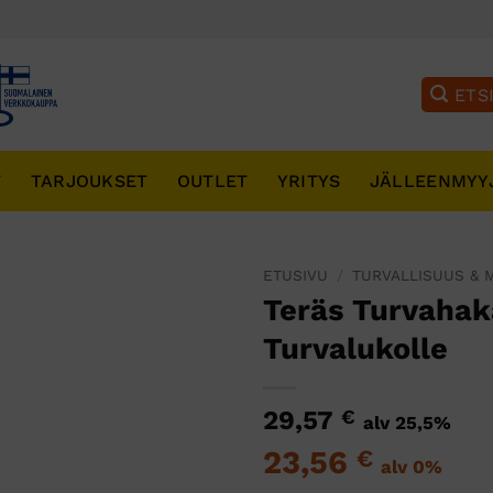
T
TARJOUKSET
OUTLET
YRITYS
JÄLLEENMYY
ETUSIVU
/
TURVALLISUUS & 
Teräs Turvahak
Turvalukolle
29,57
€
alv 25,5%
23,56
€
alv 0%