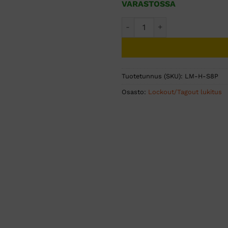
VARASTOSSA
Teräs Turvahakanen Jopa 8 L
Tuotetunnus (SKU):
LM-H-S8P
Osasto:
Lockout/Tagout lukitus