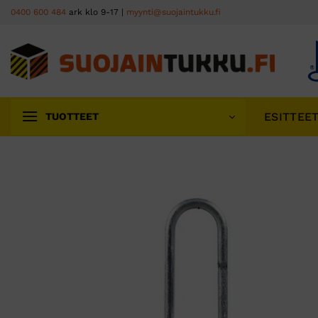
Skip
0400 600 484
ark klo 9-17 |
myynti@suojaintukku.fi
to
content
ESITTEE
TUOTTEET