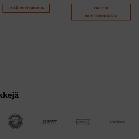
LISÄÄ OSTOSKORIIN
VALITSE
VAIHTOEHDOISTA
Tällä
tuotteella
on
useampi
muunnelma.
Voit
tehdä
valinnat
tuotteen
sivulla.
kkejä