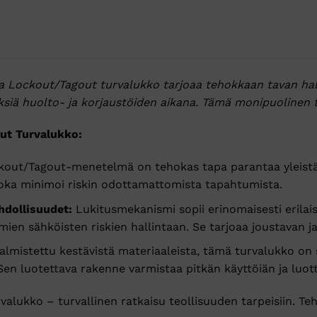
, ja Lockout/Tagout turvalukko tarjoaa tehokkaan tavan ha
iä huolto- ja korjaustöiden aikana. Tämä monipuolinen tu
ut Turvalukko:
out/Tagout-menetelmä on tehokas tapa parantaa yleistä t
joka minimoi riskin odottamattomista tapahtumista.
dollisuudet:
Lukitusmekanismi sopii erinomaisesti erilais
imien sähköisten riskien hallintaan. Se tarjoaa joustavan ja
almistettu kestävistä materiaaleista, tämä turvalukko on
 Sen luotettava rakenne varmistaa pitkän käyttöiän ja luo
valukko – turvallinen ratkaisu teollisuuden tarpeisiin. Te