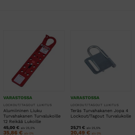
VARASTOSSA
VARASTOSSA
LOCKOUT/TAGOUT LUKITUS
LOCKOUT/TAGOUT LUKITUS
Alumiininen Liuku
Teräs Turvahakanen Jopa 4
Turvahakanen Turvalukoille
Lockout/Tagout Turvalukolle
12 Reikää Lukoille
45,00
€
25,71
€
alv 25,5%
alv 25,5%
35,86
€
20,49
€
alv 0%
alv 0%