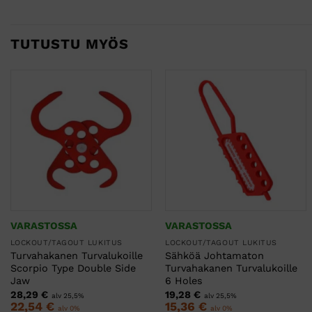
TUTUSTU MYÖS
VARASTOSSA
VARASTOSSA
LOCKOUT/TAGOUT LUKITUS
LOCKOUT/TAGOUT LUKITUS
Turvahakanen Turvalukoille
Sähköä Johtamaton
Scorpio Type Double Side
Turvahakanen Turvalukoille
Jaw
6 Holes
28,29
€
19,28
€
alv 25,5%
alv 25,5%
22,54
€
15,36
€
alv 0%
alv 0%