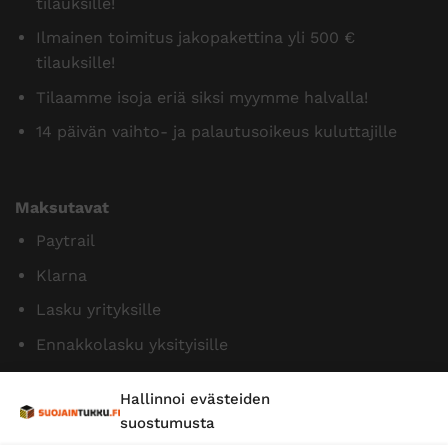
tilauksille!
Ilmainen toimitus jakopakettina yli 500 €
tilauksille!
Tilaamme isoja eriä siksi myymme halvalla!
14 päivän vaihto- ja palautusoikeus kuluttajille
Maksutavat
Paytrail
Klarna
Lasku yrityksille
Ennakkolasku yksityisille
Hallinnoi evästeiden
suostumusta