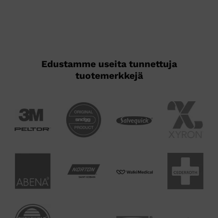
Voit
Voit
tehdä
tehdä
valinnat
valinnat
tuotteen
tuotteen
sivulla.
sivulla.
Edustamme useita tunnettuja
tuotemerkkejä