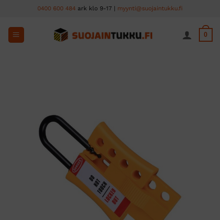
Skip
0400 600 484
ark klo 9-17 |
myynti@suojaintukku.fi
to
content
0