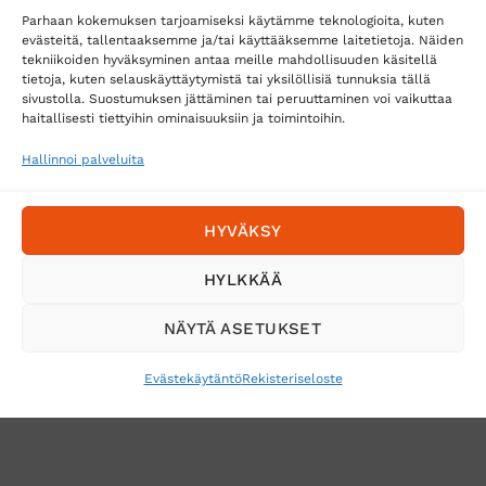
Parhaan kokemuksen tarjoamiseksi käytämme teknologioita, kuten
evästeitä, tallentaaksemme ja/tai käyttääksemme laitetietoja. Näiden
tekniikoiden hyväksyminen antaa meille mahdollisuuden käsitellä
tietoja, kuten selauskäyttäytymistä tai yksilöllisiä tunnuksia tällä
Toimitustavat
sivustolla. Suostumuksen jättäminen tai peruuttaminen voi vaikuttaa
haitallisesti tiettyihin ominaisuuksiin ja toimintoihin.
Posti
Matkahuolto
Hallinnoi palveluita
Postnord
HYVÄKSY
Tilaa uutiskirje ja saat erikoisalennuksia
HYLKKÄÄ
sähköpostiisi
NÄYTÄ ASETUKSET
Evästekäytäntö
Rekisteriseloste