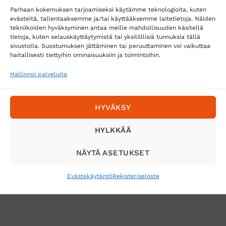
Parhaan kokemuksen tarjoamiseksi käytämme teknologioita, kuten
evästeitä, tallentaaksemme ja/tai käyttääksemme laitetietoja. Näiden
tekniikoiden hyväksyminen antaa meille mahdollisuuden käsitellä
tietoja, kuten selauskäyttäytymistä tai yksilöllisiä tunnuksia tällä
Toimitustavat
sivustolla. Suostumuksen jättäminen tai peruuttaminen voi vaikuttaa
haitallisesti tiettyihin ominaisuuksiin ja toimintoihin.
Posti
Matkahuolto
Hallinnoi palveluita
Postnord
HYVÄKSY
Tilaa uutiskirje ja saat erikoisalennuksia
HYLKKÄÄ
sähköpostiisi
NÄYTÄ ASETUKSET
Evästekäytäntö
Rekisteriseloste