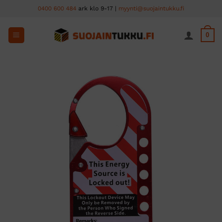
Skip
0400 600 484
ark klo 9-17 |
myynti@suojaintukku.fi
to
content
0