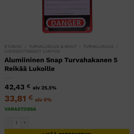
ETUSIVU
/
TURVALLISUUS & MUUT
/
TURVALLISUUS
/
LOCKOUT/TAGOUT LUKITUS
Alumiininen Snap Turvahakanen 5
Reikää Lukoille
42,43
€
alv 25,5%
33,81
€
alv 0%
VARASTOSSA
Alumiininen Snap Turvahakanen 5 Reikää Lukoille määrä