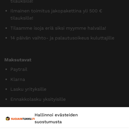
tilauksille!
Ilmainen toimitus jakopakettina yli 500 €
tilauksille!
Tilaamme isoja eriä siksi myymme halvalla!
14 päivän vaihto- ja palautusoikeus kuluttajille
Maksutavat
Paytrail
Klarna
Lasku yrityksille
Ennakkolasku yksityisille
Hallinnoi evästeiden
suostumusta