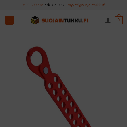
Skip
0400 600 484
ark klo 9-17 |
myynti@suojaintukku.fi
to
content
0