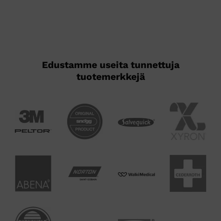
Voit
Voit
tehdä
tehdä
valinnat
valinnat
tuotteen
tuotteen
sivulla.
sivulla.
Edustamme useita tunnettuja
tuotemerkkejä