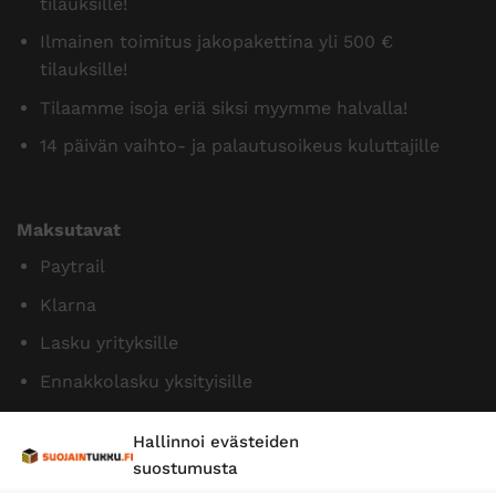
tilauksille!
Ilmainen toimitus jakopakettina yli 500 €
tilauksille!
Tilaamme isoja eriä siksi myymme halvalla!
14 päivän vaihto- ja palautusoikeus kuluttajille
Maksutavat
Paytrail
Klarna
Lasku yrityksille
Ennakkolasku yksityisille
Hallinnoi evästeiden
suostumusta