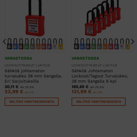
VARASTOSSA
VARASTOSSA
LOCKOUT/TAGOUT LUKITUS
LOCKOUT/TAGOUT LUKITUS
Sähköä johtamaton
Sähköä Johtamaton
turvalukko 38 mm Sangalla,
Lockout/Tagout Turvalukko,
Eri Sarjoituksilla
38 mm Sangalla 6 kpl
30,11
€
165,65
€
alv 25,5%
alv 25,5%
23,99
€
131,99
€
alv 0%
alv 0%
VALITSE VAIHTOEHDOISTA
VALITSE VAIHTOEHDOISTA
Tällä
Tällä
tuotteella
tuotteella
on
on
useampi
useampi
muunnelma.
muunnelma.