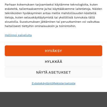
Parhaan kokemuksen tarjoamiseksi käytämme teknologioita, kuten
evästeitä, tallentaaksemme ja/tai käyttääksemme laitetietoja. Näiden
tekniikoiden hyväksyminen antaa meille mahdollisuuden käsitellä
tietoja, kuten selauskäyttäytymistä tai yksilöllisiä tunnuksia tällä
Toimitustavat
sivustolla. Suostumuksen jättäminen tai peruuttaminen voi vaikuttaa
haitallisesti tiettyihin ominaisuuksiin ja toimintoihin.
Posti
Matkahuolto
Hallinnoi palveluita
Postnord
HYVÄKSY
Tilaa uutiskirje ja saat erikoisalennuksia
HYLKKÄÄ
sähköpostiisi
NÄYTÄ ASETUKSET
Evästekäytäntö
Rekisteriseloste