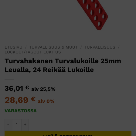
ETUSIVU
/
TURVALLISUUS & MUUT
/
TURVALLISUUS
/
LOCKOUT/TAGOUT LUKITUS
Turvahakanen Turvalukoille 25mm
Leualla, 24 Reikää Lukoille
36,01
€
alv 25,5%
28,69
€
alv 0%
VARASTOSSA
Turvahakanen Turvalukoille 25mm Leualla, 24 Reikää Lukoil