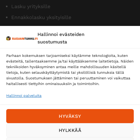
Lasku yrityksille
Ennakkolasku yksityisille
Hallinnoi evästeiden
suostumusta
Parhaan kokemuksen tarjoamiseksi käytämme teknologioita, kuten
evästeitä, tallentaaksemme ja/tai käyttääksemme laitetietoja. Näiden
tekniikoiden hyväksyminen antaa meille mahdollisuuden käsitellä
tietoja, kuten selauskäyttäytymistä tai yksilöllisiä tunnuksia tällä
Toimitustavat
sivustolla. Suostumuksen jättäminen tai peruuttaminen voi vaikuttaa
Posti
haitallisesti tiettyihin ominaisuuksiin ja toimintoihin.
Matkahuolto
Hallinnoi palveluita
Postnord
HYVÄKSY
Tilaa uutiskirje ja saat erikoisalennuksia
HYLKKÄÄ
sähköpostiisi