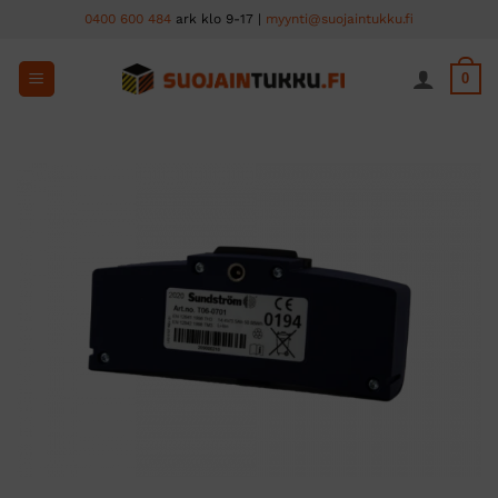
Skip
0400 600 484
ark klo 9-17 |
myynti@suojaintukku.fi
to
content
0