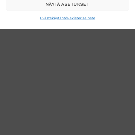
NÄYTÄ ASETUKSET
Evästekäytäntö
Rekisteriseloste
VERKKOKAUPAN TOIMITUSEHDOT
TUOTEPALAUTUS
TÖIHIN SUOJAINTUKKUUN?
REKISTERISELOSTE
EVÄSTEKÄYTÄNTÖ (EU)
MUUTA EVÄSTEASETUKSIA
Copyright 2026 ©
Suojaintukku