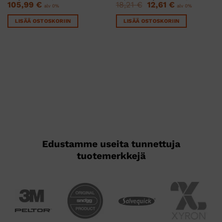
hinta
hinta
Alkuperäinen
Nykyinen
105,99
€
18,21
€
12,61
€
alv 0%
alv 0%
oli:
on:
hinta
hinta
22,85 €.
15,83 €.
oli:
on:
LISÄÄ OSTOSKORIIN
LISÄÄ OSTOSKORIIN
18,21 €.
12,61 €.
Edustamme useita tunnettuja
tuotemerkkejä