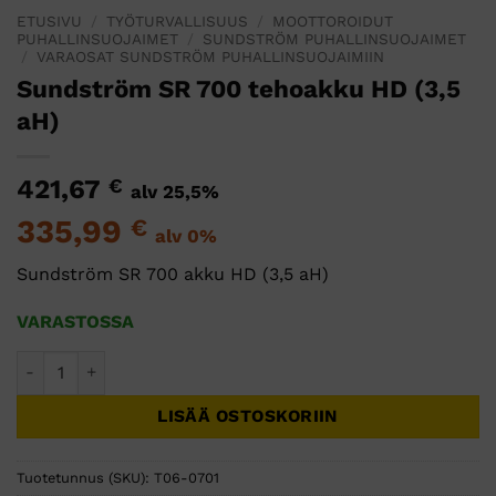
ETUSIVU
/
TYÖTURVALLISUUS
/
MOOTTOROIDUT
PUHALLINSUOJAIMET
/
SUNDSTRÖM PUHALLINSUOJAIMET
/
VARAOSAT SUNDSTRÖM PUHALLINSUOJAIMIIN
Sundström SR 700 tehoakku HD (3,5
aH)
421,67
€
alv 25,5%
335,99
€
alv 0%
Sundström SR 700 akku HD (3,5 aH)
VARASTOSSA
Sundström SR 700 tehoakku HD (3,5 aH) määrä
LISÄÄ OSTOSKORIIN
Tuotetunnus (SKU):
T06-0701