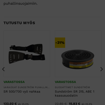
puhallinsuojaimiin.
TUTUSTU MYÖS
-31%
VARASTOSSA
VARASTOSSA
VARAOSAT SUNDSTRÖM PUHALLINSUOJAIMIIN
SUODATTIMET SUNDSTRÖM
Sundström SR 315, ABE 1
SR 500/700 vyö nahkaa
kaasusuodatin
Alkuperäinen
Nykyinen
133,02
€
22,85
€
15,83
€
alv 25,5%
alv 25,5%