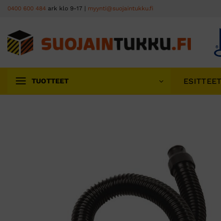
Skip
0400 600 484
ark klo 9-17 |
myynti@suojaintukku.fi
to
content
ESITTEE
TUOTTEET