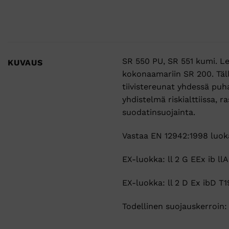
SR 550 PU, SR 551 kumi. L
KUVAUS
kokonaamariin SR 200. Täl
tiivistereunat yhdessä puh
yhdistelmä riskialttiissa, 
suodatinsuojainta.
Vastaa EN 12942:1998 luok
EX-luokka: ll 2 G EEx ib llA
EX-luokka: ll 2 D Ex ibD T1
Todellinen suojauskerroin: