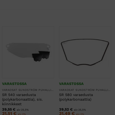
VARASTOSSA
VARASTOSSA
VARAOSAT SUNDSTRÖM PUHALLINSUOJAIMIIN
VARAOSAT SUNDSTRÖM PUHALLINSUOJAIMIIN
SR 540 varaedusta
SR 580 varaedusta
(polykarbonaattia), sis.
(polykarbonaattia)
kiinnikkeet
39,55
€
39,52
€
alv 25,5%
alv 25,5%
31,51
€
31,49
€
alv 0%
alv 0%