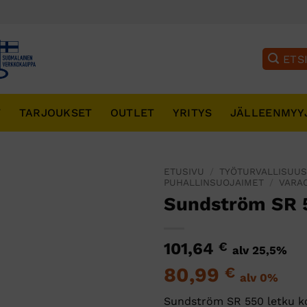
T
TARJOUKSET
OUTLET
YRITYS
JÄLLEENMYY
ETUSIVU
/
TYÖTURVALLISUU
PUHALLINSUOJAIMET
/
VARA
Sundström SR 
101,64
€
alv 25,5%
80,99
€
alv 0%
Sundström SR 550 letku k