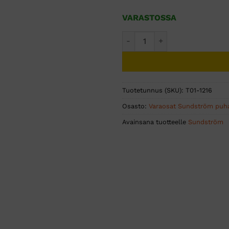
VARASTOSSA
Sundström SR 550 letku kok
Tuotetunnus (SKU):
T01-1216
Osasto:
Varaosat Sundström puhal
Avainsana tuotteelle
Sundström