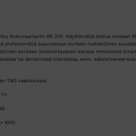
etku Kokonaamariin SR 200. Käyttämällä letkua voidaan S
lä yhdistelmällä saavutetaan korkein mahdollinen suodat
altimen korkean ilmanvirtauksen kanssa minimoivat ilmanv
raskaissa tai lämpimissä tilanteissa, esim. asbestisaneerauk
an TM3 vaatimuksia.
 T3
95
 » 1000