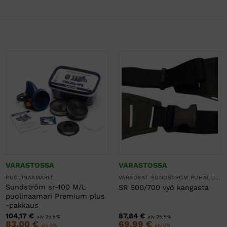
VARASTOSSA
VARASTOSSA
PUOLINAAMARIT
VARAOSAT SUNDSTRÖM PUHALLINSUOJAIMIIN
Sundström sr-100 M/L
SR 500/700 vyö kangasta
puolinaamari Premium plus
-pakkaus
104,17
€
87,84
€
alv 25,5%
alv 25,5%
83,00
€
69,99
€
alv 0%
alv 0%