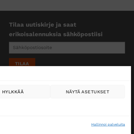
Tilaa uutiskirje ja saat
erikoisalennuksia sähköpostiisi
HYLKKÄÄ
NÄYTÄ ASETUKSET
Hallinnoi palveluita