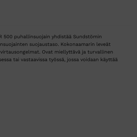
R 500 puhallinsuojain yhdistää Sundstömin
insuojainten suojaustaso. Kokonaamarin leveät
irtausongelmat. Ovat miellyttävä ja turvallinen
sessa tai vastaavissa työssä, jossa voidaan käyttää