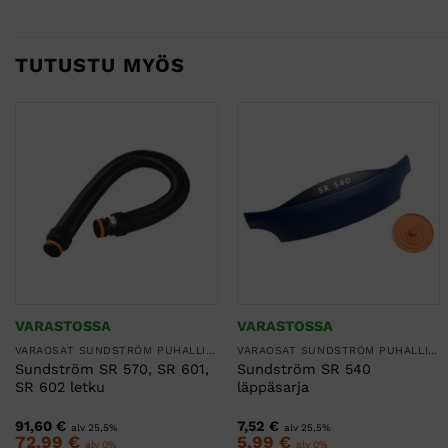
TUTUSTU MYÖS
VARASTOSSA
VARASTOSSA
VARAOSAT SUNDSTRÖM PUHALLINSUOJAIMIIN
VARAOSAT SUNDSTRÖM PUHALLINSUOJAIMIIN
Sundström SR 570, SR 601,
Sundström SR 540
SR 602 letku
läppäsarja
91,60
€
7,52
€
alv 25,5%
alv 25,5%
72,99
€
5,99
€
alv 0%
alv 0%