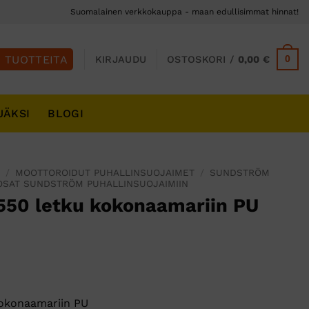
Suomalainen verkkokauppa - maan edullisimmat hinnat!
0
KIRJAUDU
OSTOSKORI /
0,00
€
JÄKSI
BLOGI
S
/
MOOTTOROIDUT PUHALLINSUOJAIMET
/
SUNDSTRÖM
OSAT SUNDSTRÖM PUHALLINSUOJAIMIIN
550 letku kokonaamariin PU
okonaamariin PU