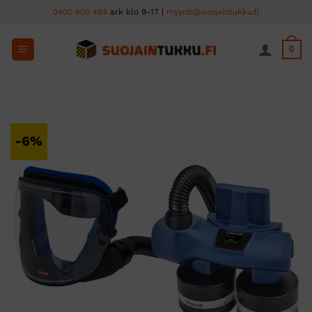
Skip
0400 600 484
ark klo 9-17 |
myynti@suojaintukku.fi
to
content
0
-6%