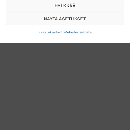
Tilaa uutiskirje ja saat erikoisalennuksia
HYLKKÄÄ
sähköpostiisi
NÄYTÄ ASETUKSET
Evästekäytäntö
Rekisteriseloste
VERKKOKAUPAN TOIMITUSEHDOT
TUOTEPALAUTUS
TÖIHIN SUOJAINTUKKUUN?
REKISTERISELOSTE
EVÄSTEKÄYTÄNTÖ (EU)
MUUTA EVÄSTEASETUKSIA
Copyright 2026 ©
Suojaintukku