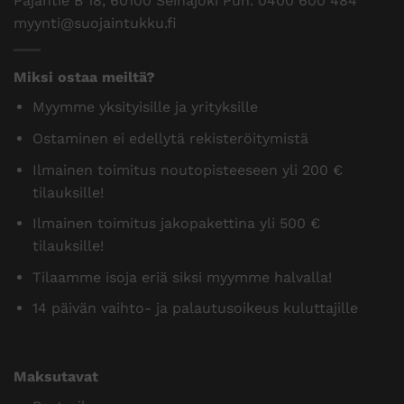
Pajantie B 18, 60100 Seinäjoki Puh.
0400 600 484
myynti@suojaintukku.fi
Miksi ostaa meiltä?
Myymme yksityisille ja yrityksille
Ostaminen ei edellytä rekisteröitymistä
Ilmainen toimitus noutopisteeseen yli 200 €
tilauksille!
Ilmainen toimitus jakopakettina yli 500 €
tilauksille!
Tilaamme isoja eriä siksi myymme halvalla!
14 päivän vaihto- ja palautusoikeus kuluttajille
Maksutavat