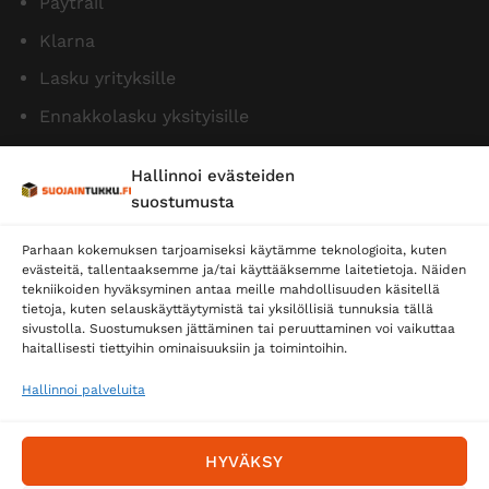
Paytrail
Klarna
Lasku yrityksille
Ennakkolasku yksityisille
Hallinnoi evästeiden
suostumusta
Parhaan kokemuksen tarjoamiseksi käytämme teknologioita, kuten
evästeitä, tallentaaksemme ja/tai käyttääksemme laitetietoja. Näiden
tekniikoiden hyväksyminen antaa meille mahdollisuuden käsitellä
tietoja, kuten selauskäyttäytymistä tai yksilöllisiä tunnuksia tällä
Toimitustavat
sivustolla. Suostumuksen jättäminen tai peruuttaminen voi vaikuttaa
Posti
haitallisesti tiettyihin ominaisuuksiin ja toimintoihin.
Matkahuolto
Hallinnoi palveluita
Postnord
HYVÄKSY