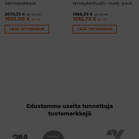
Valmispakkaus
terveydenhuolto ready-pack
2070,75
€
1986,33
€
alv 25,5%
alv 25,5%
1650,00
€
1582,73
€
alv 0%
alv 0%
LISÄÄ OSTOSKORIIN
LISÄÄ OSTOSKORIIN
Edustamme useita tunnettuja
tuotemerkkejä