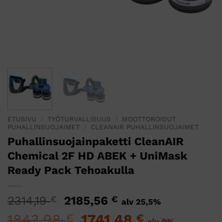
ETUSIVU
/
TYÖTURVALLISUUS
/
MOOTTOROIDUT
PUHALLINSUOJAIMET
/
CLEANAIR PUHALLINSUOJAIMET
Puhallinsuojainpaketti CleanAIR
Chemical 2F HD ABEK + UniMask
Ready Pack Tehoakulla
Alkuperäinen
Nykyinen
2314,19
€
2185,56
€
alv 25,5%
hinta
hinta
1843,98
Alkuperäinen
1741,48
Nykyinen
€
€
alv 0%