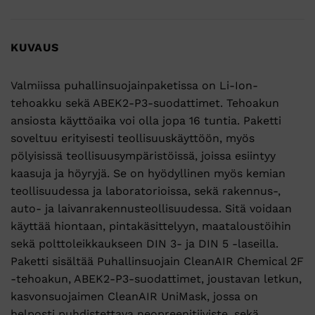
KUVAUS
Valmiissa puhallinsuojainpaketissa on Li-Ion-
tehoakku sekä ABEK2-P3-suodattimet. Tehoakun
ansiosta käyttöaika voi olla jopa 16 tuntia. Paketti
soveltuu erityisesti teollisuuskäyttöön, myös
pölyisissä teollisuusympäristöissä, joissa esiintyy
kaasuja ja höyryjä. Se on hyödyllinen myös kemian
teollisuudessa ja laboratorioissa, sekä rakennus-,
auto- ja laivanrakennusteollisuudessa. Sitä voidaan
käyttää hiontaan, pintakäsittelyyn, maataloustöihin
sekä polttoleikkaukseen DIN 3- ja DIN 5 -laseilla.
Paketti sisältää Puhallinsuojain CleanAIR Chemical 2F
-tehoakun, ABEK2-P3-suodattimet, joustavan letkun,
kasvonsuojaimen CleanAIR UniMask, jossa on
helposti puhdistettava neopreenitiiviste, sekä