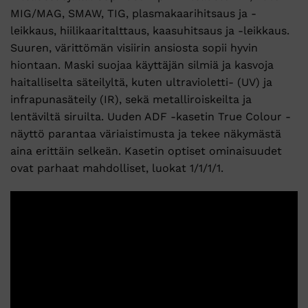
MIG/MAG, SMAW, TIG, plasmakaarihitsaus ja -
leikkaus, hiilikaaritalttaus, kaasuhitsaus ja -leikkaus.
Suuren, värittömän visiirin ansiosta sopii hyvin
hiontaan. Maski suojaa käyttäjän silmiä ja kasvoja
haitalliselta säteilyltä, kuten ultravioletti- (UV) ja
infrapunasäteily (IR), sekä metalliroiskeilta ja
lentäviltä siruilta. Uuden ADF -kasetin True Colour -
näyttö parantaa väriaistimusta ja tekee näkymästä
aina erittäin selkeän. Kasetin optiset ominaisuudet
ovat parhaat mahdolliset, luokat 1/1/1/1.