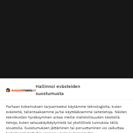
Hallinnoi evästeiden
suostumusta
Parhaan kokemuksen tarjoamiseksi käytämme teknologioita, kuten
evästeitä, tallentaaksemme ja/tai käyttääksemme laitetietoja. Näiden
tekniikoiden hyväksyminen antaa meille mahdollisuuden käsitellä
tietoja, kuten selauskäyttäytymistä tai yksilöllisiä tunnuksia tällä
sivustolla. Suostumuksen jättäminen tai peruuttaminen voi vaikuttaa