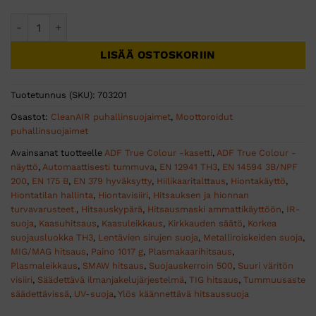
Hitsausmaski CleanAIR Omnira COMBI Air määrä
LISÄÄ OSTOSKORIIN
Tuotetunnus (SKU):
703201
Osastot:
CleanAIR puhallinsuojaimet
,
Moottoroidut
puhallinsuojaimet
Avainsanat tuotteelle
ADF True Colour -kasetti
,
ADF True Colour -
näyttö
,
Automaattisesti tummuva
,
EN 12941 TH3
,
EN 14594 3B/NPF
200
,
EN 175 B
,
EN 379 hyväksytty
,
Hiilikaaritalttaus
,
Hiontakäyttö
,
Hiontatilan hallinta
,
Hiontavisiiri
,
Hitsauksen ja hionnan
turvavarusteet.
,
Hitsauskypärä
,
Hitsausmaski ammattikäyttöön
,
IR-
suoja
,
Kaasuhitsaus
,
Kaasuleikkaus
,
Kirkkauden säätö
,
Korkea
suojausluokka TH3
,
Lentävien sirujen suoja
,
Metalliroiskeiden suoja
,
MIG/MAG hitsaus
,
Paino 1017 g
,
Plasmakaarihitsaus
,
Plasmaleikkaus
,
SMAW hitsaus
,
Suojauskerroin 500
,
Suuri väritön
visiiri
,
Säädettävä ilmanjakelujärjestelmä
,
TIG hitsaus
,
Tummuusaste
säädettävissä
,
UV-suoja
,
Ylös käännettävä hitsaussuoja