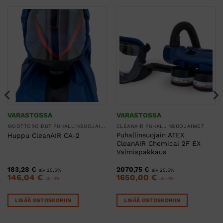
VARASTOSSA
VARASTOSSA
MOOTTOROIDUT PUHALLINSUOJAIMET
CLEANAIR PUHALLINSUOJAIMET
Puhallinsuojain ATEX
Huppu CleanAIR CA-2
CleanAIR Chemical 2F EX
Valmispakkaus
183,28
€
2070,75
€
alv 25,5%
alv 25,5%
146,04
€
1650,00
€
alv 0%
alv 0%
LISÄÄ OSTOSKORIIN
LISÄÄ OSTOSKORIIN