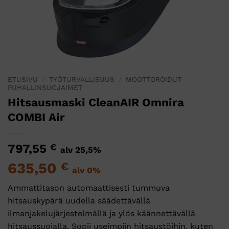
ETUSIVU
/
TYÖTURVALLISUUS
/
MOOTTOROIDUT
PUHALLINSUOJAIMET
Hitsausmaski CleanAIR Omnira
COMBI Air
797,55
€
alv 25,5%
635,50
€
alv 0%
Ammattitason automaattisesti tummuva
hitsauskypärä uudella säädettävällä
ilmanjakelujärjestelmällä ja ylös käännettävällä
hitsaussuojalla. Sopii useimpiin hitsaustöihin, kuten