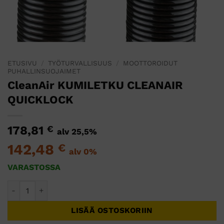
ETUSIVU
/
TYÖTURVALLISUUS
/
MOOTTOROIDUT
PUHALLINSUOJAIMET
CleanAir KUMILETKU CLEANAIR
QUICKLOCK
178,81
€
alv 25,5%
142,48
€
alv 0%
VARASTOSSA
CleanAir KUMILETKU CLEANAIR QUICKLOCK määrä
LISÄÄ OSTOSKORIIN