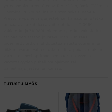
yhteensopivuuteen CleanAIR AerGO:n, Basic EVO:n, ja
Chemical 2F -puhallinsuojainten sekä CleanAIR
Pressure -paineilmajärjestelmän kanssa.Tämä letku
on saatavilla kahdessa vaihtoehdossa: 710060
vakioletku ja 710060L pidennetty letku. Vakioletku
tarjoaa perustason joustavuuden, kun taas
pidennetty letku mahdollistaa entistä suuremman
liikkumavaran. Valitse letkumalli tarpeidesi mukaan
varmistaaksesi optimaalisen suorituskyvyn ja
käytettävyyden puhallinsuojaimen tai
paineilmajärjestelmän kanssa.
TUTUSTU MYÖS