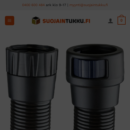
Skip
0400 600 484
ark klo 9-17 |
myynti@suojaintukku.fi
to
content
0