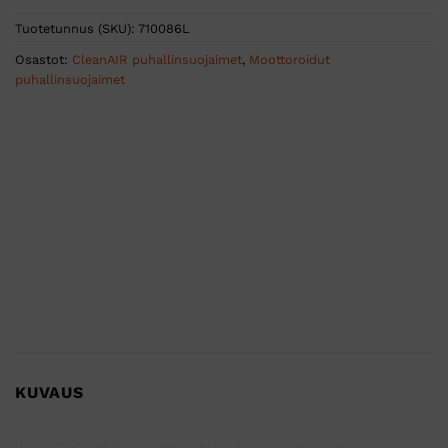
Tuotetunnus (SKU):
710086L
Osastot:
CleanAIR puhallinsuojaimet
,
Moottoroidut
puhallinsuojaimet
KUVAUS
Joustava letku, suunniteltu saumattomaan