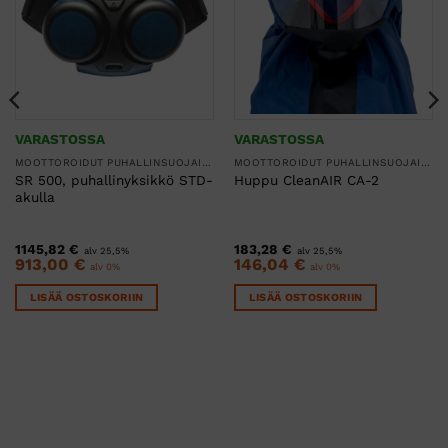
VARASTOSSA
VARASTOSSA
MOOTTOROIDUT PUHALLINSUOJAIMET
MOOTTOROIDUT PUHALLINSUOJAIMET
SR 500, puhallinyksikkö STD-
Huppu CleanAIR CA-2
akulla
1145,82
€
183,28
€
alv 25,5%
alv 25,5%
n
913,00
€
146,04
€
alv 0%
alv 0%
LISÄÄ OSTOSKORIIN
LISÄÄ OSTOSKORIIN
.