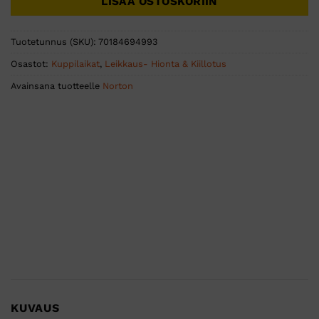
LISÄÄ OSTOSKORIIN
Tuotetunnus (SKU):
70184694993
Osastot:
Kuppilaikat
,
Leikkaus- Hionta & Kiillotus
Avainsana tuotteelle
Norton
KUVAUS