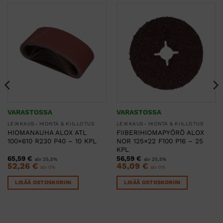
VARASTOSSA
VARASTOSSA
LEIKKAUS- HIONTA & KIILLOTUS
LEIKKAUS- HIONTA & KIILLOTUS
HIOMANAUHA ALOX ATL
FIIBERIHIOMAPYÖRÖ ALOX
100×610 R230 P40 – 10 KPL
NOR 125×22 F100 P16 – 25
KPL
65,59
€
56,59
€
alv 25,5%
alv 25,5%
52,26
€
45,09
€
alv 0%
alv 0%
LISÄÄ OSTOSKORIIN
LISÄÄ OSTOSKORIIN