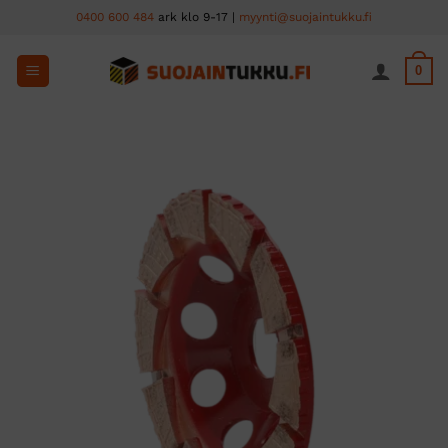
Skip
0400 600 484
ark klo 9-17 |
myynti@suojaintukku.fi
to
content
0