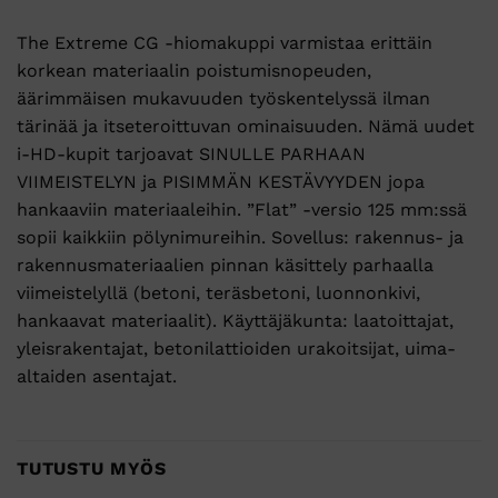
The Extreme CG -hiomakuppi varmistaa erittäin
korkean materiaalin poistumisnopeuden,
äärimmäisen mukavuuden työskentelyssä ilman
tärinää ja itseteroittuvan ominaisuuden. Nämä uudet
i-HD-kupit tarjoavat SINULLE PARHAAN
VIIMEISTELYN ja PISIMMÄN KESTÄVYYDEN jopa
hankaaviin materiaaleihin. ”Flat” -versio 125 mm:ssä
sopii kaikkiin pölynimureihin. Sovellus: rakennus- ja
rakennusmateriaalien pinnan käsittely parhaalla
viimeistelyllä (betoni, teräsbetoni, luonnonkivi,
hankaavat materiaalit). Käyttäjäkunta: laatoittajat,
yleisrakentajat, betonilattioiden urakoitsijat, uima-
altaiden asentajat.
TUTUSTU MYÖS