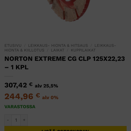
ETUSIVU
/
LEIKKAUS- HIONTA & HITSAUS
/
LEIKKAUS-
HIONTA & KIILLOTUS
/
LAIKAT
/
KUPPILAIKAT
NORTON EXTREME CG CLP 125X22,23
– 1 KPL
307,42
€
alv 25,5%
244,96
€
alv 0%
VARASTOSSA
NORTON EXTREME CG CLP 125X22,23 - 1 KPL määrä