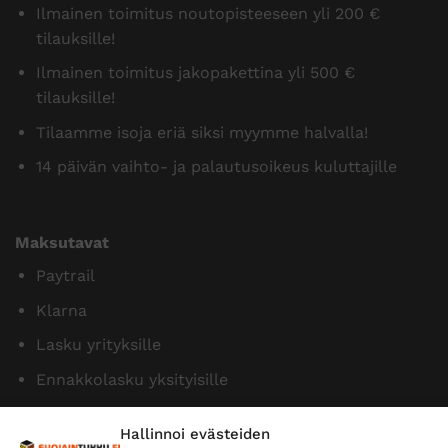
Ilmainen toimitus noutopisteeseen yli 200 €
tilauksille!
Ilmainen toimitus jakopakettina yli 500 €
tilauksille!
Tilaamme isoja eriä siksi myymme halvalla!
14 päivän vaihto- ja palautusoikeus kuluttajille
Maksutavat
Paytrail
Klarna
Lasku yrityksille
Ennakkolasku yksityisille
Hallinnoi evästeiden