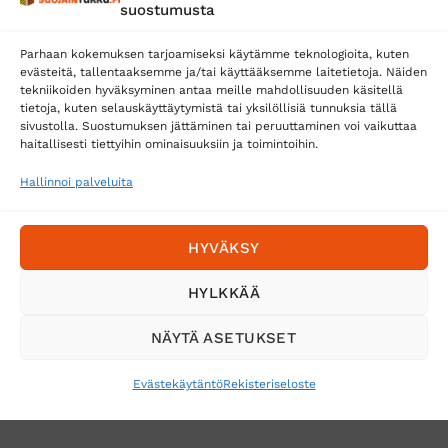
suostumusta
Parhaan kokemuksen tarjoamiseksi käytämme teknologioita, kuten
evästeitä, tallentaaksemme ja/tai käyttääksemme laitetietoja. Näiden
tekniikoiden hyväksyminen antaa meille mahdollisuuden käsitellä
tietoja, kuten selauskäyttäytymistä tai yksilöllisiä tunnuksia tällä
Toimitustavat
sivustolla. Suostumuksen jättäminen tai peruuttaminen voi vaikuttaa
Posti
haitallisesti tiettyihin ominaisuuksiin ja toimintoihin.
Matkahuolto
Hallinnoi palveluita
Postnord
HYVÄKSY
Tilaa uutiskirje ja saat erikoisalennuksia
HYLKKÄÄ
sähköpostiisi
NÄYTÄ ASETUKSET
Evästekäytäntö
Rekisteriseloste