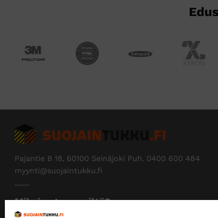
Edus
Pajantie B 18, 60100 Seinäjoki Puh.
0400 600 484
myynti@suojaintukku.fi
Miksi ostaa meiltä?