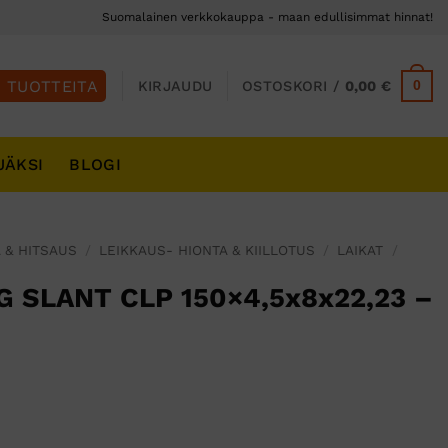
Suomalainen verkkokauppa - maan edullisimmat hinnat!
0
KIRJAUDU
OSTOSKORI /
0,00
€
JÄKSI
BLOGI
 & HITSAUS
/
LEIKKAUS- HIONTA & KIILLOTUS
/
LAIKAT
/
 SLANT CLP 150×4,5x8x22,23 –