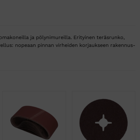
omakoneilla ja pölynimureilla. Erityinen teräsrunko,
vellus: nopeaan pinnan virheiden korjaukseen rakennus-