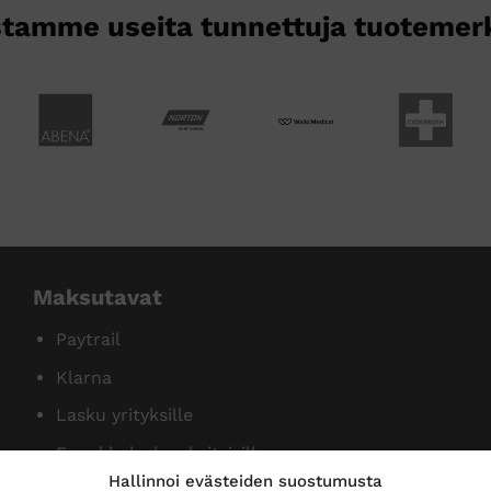
tamme useita tunnettuja tuotemer
Maksutavat
Paytrail
Klarna
Lasku yrityksille
Ennakkolasku yksityisille
Hallinnoi evästeiden suostumusta