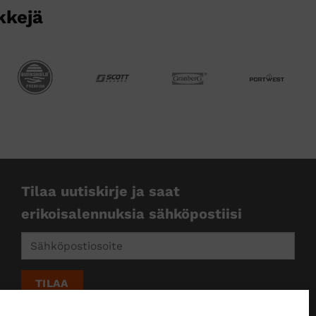
kkejä
Tilaa uutiskirje ja saat
erikoisalennuksia sähköpostiisi