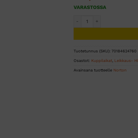
VARASTOSSA
NORTON CLA CG SLANT CLP 1
Tuotetunnus (SKU):
70184624760
Osastot:
Kuppilaikat
,
Leikkaus- Hi
Avainsana tuotteelle
Norton