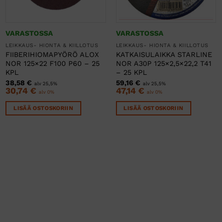
VARASTOSSA
VARASTOSSA
LEIKKAUS- HIONTA & KIILLOTUS
LEIKKAUS- HIONTA & KIILLOTUS
FIIBERIHIOMAPYÖRÖ ALOX
KATKAISULAIKKA STARLINE
NOR 125×22 F100 P60 – 25
NOR A30P 125×2,5×22,2 T41
KPL
– 25 KPL
38,58
€
59,16
€
alv 25,5%
alv 25,5%
30,74
€
47,14
€
alv 0%
alv 0%
LISÄÄ OSTOSKORIIN
LISÄÄ OSTOSKORIIN