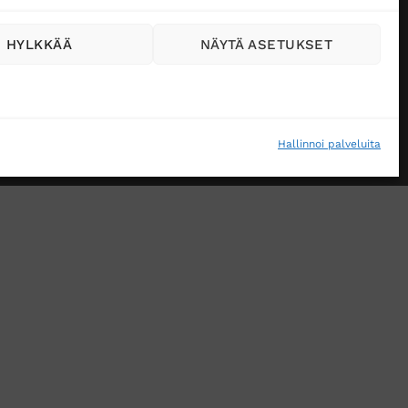
HYLKKÄÄ
NÄYTÄ ASETUKSET
Hallinnoi palveluita
VÄSTEKÄYTÄNTÖ (EU)
MUUTA EVÄSTEASETUKSIA