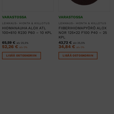
VARASTOSSA
VARASTOSSA
LEIKKAUS- HIONTA & KIILLOTUS
LEIKKAUS- HIONTA & KIILLOTUS
HIOMANAUHA ALOX ATL
FIIBERIHIOMAPYÖRÖ ALOX
100×610 R230 P60 – 10 KPL
NOR 125×22 F100 P40 – 25
KPL
65,59
€
43,72
€
alv 25,5%
alv 25,5%
52,26
€
34,84
€
alv 0%
alv 0%
LISÄÄ OSTOSKORIIN
LISÄÄ OSTOSKORIIN