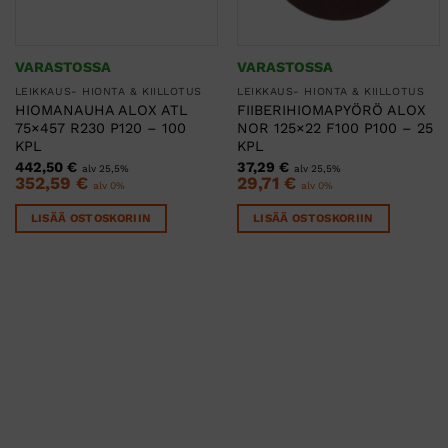
VARASTOSSA
VARASTOSSA
LEIKKAUS- HIONTA & KIILLOTUS
LEIKKAUS- HIONTA & KIILLOTUS
HIOMANAUHA ALOX ATL
FIIBERIHIOMAPYÖRÖ ALOX
75×457 R230 P120 – 100
NOR 125×22 F100 P100 – 25
KPL
KPL
442,50
€
37,29
€
alv 25,5%
alv 25,5%
352,59
€
29,71
€
alv 0%
alv 0%
LISÄÄ OSTOSKORIIN
LISÄÄ OSTOSKORIIN