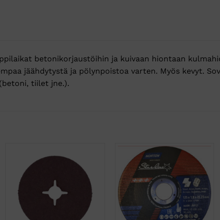
uppilaikat betonikorjaustöihin ja kuivaan hiontaan kulmahi
empaa jäähdytystä ja pölynpoistoa varten. Myös kevyt. So
etoni, tiilet jne.).