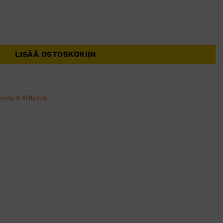
50x4,5x8x22,23 - 1 KPL määrä
LISÄÄ OSTOSKORIIN
onta & Kiillotus