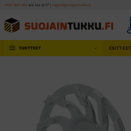
Skip
0400 600 484
ark klo 9-17 |
myynti@suojaintukku.fi
to
content
ESITTEE
TUOTTEET