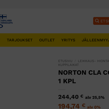
T
TARJOUKSET
OUTLET
YRITYS
JÄLLEENMYY
ETUSIVU
/
LEIKKAUS- HIONTA
KUPPILAIKAT
NORTON CLA CG
1 KPL
244,40
€
alv 25,5%
194,74
€
alv 0%