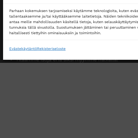
Myymme yksityisille ja yrityksille
Parhaan kokemuksen tarjoamiseksi käytämme teknologioita, kuten eväs
Ostaminen ei edellytä rekisteröitymistä
tallentaaksemme ja/tai käyttääksemme laitetietoja. Näiden tekniikoid
Ilmainen toimitus noutopisteeseen yli 200 €
antaa meille mahdollisuuden käsitellä tietoja, kuten selauskäyttäytymistä
tunnuksia tällä sivustolla. Suostumuksen jättäminen tai peruuttaminen v
tilauksille!
haitallisesti tiettyihin ominaisuuksiin ja toimintoihin.
Ilmainen toimitus jakopakettina yli 500 €
tilauksille!
Evästekäytäntö
Rekisteriseloste
Tilaamme isoja eriä siksi myymme halvalla!
14 päivän vaihto- ja palautusoikeus kuluttajille
VERKKOKAUPAN TOIMITUSEHDOT
TUOTEPALAU