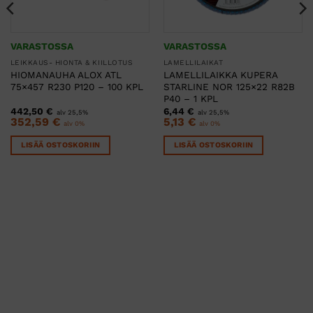
VARASTOSSA
VARASTOSSA
LEIKKAUS- HIONTA & KIILLOTUS
LAMELLILAIKAT
HIOMANAUHA ALOX ATL
LAMELLILAIKKA KUPERA
75×457 R230 P120 – 100 KPL
STARLINE NOR 125×22 R82B
P40 – 1 KPL
442,50
€
6,44
€
alv 25,5%
alv 25,5%
352,59
€
5,13
€
alv 0%
alv 0%
LISÄÄ OSTOSKORIIN
LISÄÄ OSTOSKORIIN