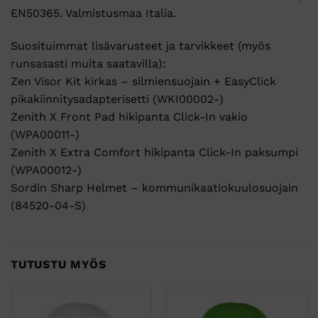
EN50365. Valmistusmaa Italia.
Suosituimmat lisävarusteet ja tarvikkeet (myös
runsasasti muita saatavilla):
Zen Visor Kit kirkas – silmiensuojain + EasyClick
pikakiinnitysadapterisetti (WKI00002-)
Zenith X Front Pad hikipanta Click-In vakio
(WPA00011-)
Zenith X Extra Comfort hikipanta Click-In paksumpi
(WPA00012-)
Sordin Sharp Helmet – kommunikaatiokuulosuojain
(84520-04-S)
TUTUSTU MYÖS