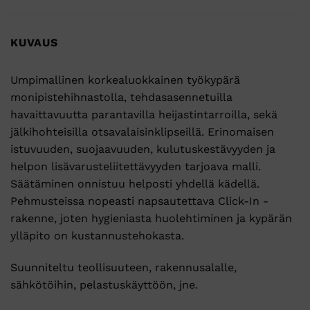
KUVAUS
Umpimallinen korkealuokkainen työkypärä
monipistehihnastolla, tehdasasennetuilla
havaittavuutta parantavilla heijastintarroilla, sekä
jälkihohteisilla otsavalaisinklipseillä. Erinomaisen
istuvuuden, suojaavuuden, kulutuskestävyyden ja
helpon lisävarusteliitettävyyden tarjoava malli.
Säätäminen onnistuu helposti yhdellä kädellä.
Pehmusteissa nopeasti napsautettava Click-In -
rakenne, joten hygieniasta huolehtiminen ja kypärän
ylläpito on kustannustehokasta.
Suunniteltu teollisuuteen, rakennusalalle,
sähkötöihin, pelastuskäyttöön, jne.