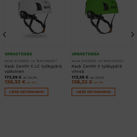
VARASTOSSA
VARASTOSSA
KASK KYPÄRÄT JA TARVIKKEET
KASK KYPÄRÄT JA TARVIKKEET
Kask Zenith X LC työkypärä
Kask Zenith X työkypärä
valkoinen
vihreä
173,59
€
173,59
€
alv 25,5%
alv 25,5%
138,32
€
138,32
€
alv 0%
alv 0%
LISÄÄ OSTOSKORIIN
LISÄÄ OSTOSKORIIN