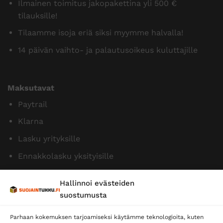
Ilmainen toimitus jakopakettina yli 500 €
tilauksille!
Tilaamme isoja eriä siksi myymme halvalla!
14 päivän vaihto- ja palautusoikeus kuluttajille
Maksutavat
Paytrail
Klarna
Lasku yrityksille
Ennakkolasku yksityisille
Hallinnoi evästeiden
suostumusta
Parhaan kokemuksen tarjoamiseksi käytämme teknologioita, kuten