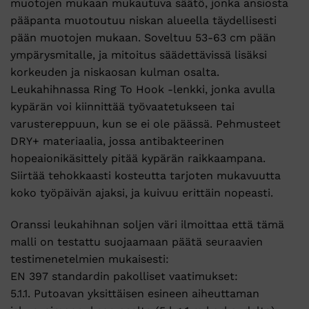
muotojen mukaan mukautuva säätö, jonka ansiosta
pääpanta muotoutuu niskan alueella täydellisesti
pään muotojen mukaan. Soveltuu 53-63 cm pään
ympärysmitalle, ja mitoitus säädettävissä lisäksi
korkeuden ja niskaosan kulman osalta.
Leukahihnassa Ring To Hook -lenkki, jonka avulla
kypärän voi kiinnittää työvaatetukseen tai
varustereppuun, kun se ei ole päässä. Pehmusteet
DRY+ materiaalia, jossa antibakteerinen
hopeaionikäsittely pitää kypärän raikkaampana.
Siirtää tehokkaasti kosteutta tarjoten mukavuutta
koko työpäivän ajaksi, ja kuivuu erittäin nopeasti.
Oranssi leukahihnan soljen väri ilmoittaa että tämä
malli on testattu suojaamaan päätä seuraavien
testimenetelmien mukaisesti:
EN 397 standardin pakolliset vaatimukset:
5.1.1. Putoavan yksittäisen esineen aiheuttaman