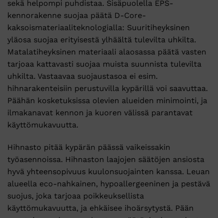
sekä helpompi puhdistaa. Sisäpuolella EPS-
kennorakenne suojaa päätä D-Core-
kaksoismateriaaliteknologialla: Suuritiheyksinen
yläosa suojaa erityisestä ylhäältä tulevilta uhkilta.
Matalatiheyksinen materiaali alaosassa päätä vasten
tarjoaa kattavasti suojaa muista suunnista tulevilta
uhkilta. Vastaavaa suojaustasoa ei esim.
hihnarakenteisiin perustuvilla kypärillä voi saavuttaa.
Päähän kosketuksissa olevien alueiden minimointi, ja
ilmakanavat kennon ja kuoren välissä parantavat
käyttömukavuutta.
Hihnasto pitää kypärän päässä vaikeissakin
työasennoissa. Hihnaston laajojen säätöjen ansiosta
hyvä yhteensopivuus kuulonsuojainten kanssa. Leuan
alueella eco-nahkainen, hypoallergeeninen ja pestävä
suojus, joka tarjoaa poikkeuksellista
käyttömukavuutta, ja ehkäisee ihoärsytystä. Pään