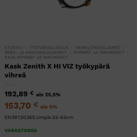
ETUSIVU
/
TYÖTURVALLISUUS
/
HENKILÖNSUOJAIMET
/
PÄÄN- JA KASVONSUOJAIMET
/
KYPÄRÄT JA TARVIKKEET
/
KASK KYPÄRÄT JA TARVIKKEET
Kask Zenith X HI VIZ työkypärä
vihreä
192,89
€
alv 25,5%
153,70
€
alv 0%
EN397,50365.Umpik.53-63cm
VARASTOSSA