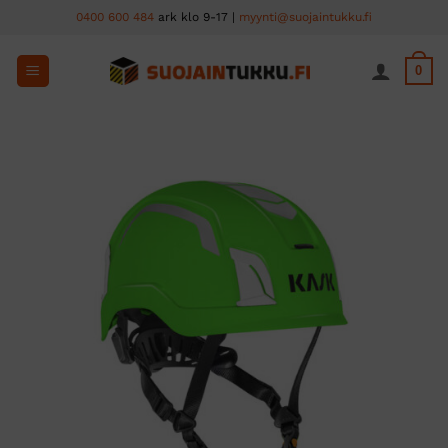
Skip
0400 600 484
ark klo 9-17 |
myynti@suojaintukku.fi
to
content
0