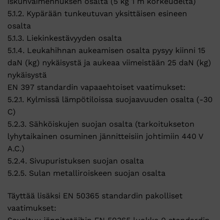
iskunvaimennuksen osalta (5 kg 1 m korkeudelta)
5.1.2. Kypärään tunkeutuvan yksittäisen esineen
osalta
5.1.3. Liekinkestävyyden osalta
5.1.4. Leukahihnan aukeamisen osalta pysyy kiinni 15
daN (kg) nykäisystä ja aukeaa viimeistään 25 daN (kg)
nykäisystä
EN 397 standardin vapaaehtoiset vaatimukset:
5.2.1. Kylmissä lämpötiloissa suojaavuuden osalta (-30
C)
5.2.3. Sähköiskujen suojan osalta (tarkoitukseton
lyhytaikainen osuminen jännitteisiin johtimiin 440 V
A.C.)
5.2.4. Sivupuristuksen suojan osalta
5.2.5. Sulan metalliroiskeen suojan osalta
Täyttää lisäksi EN 50365 standardin pakolliset
vaatimukset: