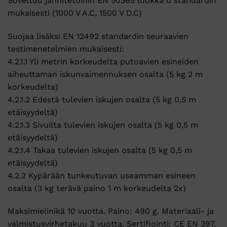
Soveltuu jännitetöihin EN 50365 luokka 0 standardin
mukaisesti (1000 V A.C, 1500 V D.C)
Suojaa lisäksi EN 12492 standardin seuraavien
testimenetelmien mukaisesti:
4.2.1.1 Yli metrin korkeudelta putoavien esineiden
aiheuttaman iskunvaimennuksen osalta (5 kg 2 m
korkeudelta)
4.2.1.2 Edestä tulevien iskujen osalta (5 kg 0,5 m
etäisyydeltä)
4.2.1.3 Sivuilta tulevien iskujen osalta (5 kg 0,5 m
etäisyydeltä)
4.2.1.4 Takaa tulevien iskujen osalta (5 kg 0,5 m
etäisyydeltä)
4.2.2 Kypärään tunkeutuvan useamman esineen
osalta (3 kg terävä paino 1 m korkeudelta 2x)
Maksimielinikä 10 vuotta. Paino: 490 g. Materiaali- ja
valmistusvirhetakuu 3 vuotta. Sertifiointi: CE EN 397,