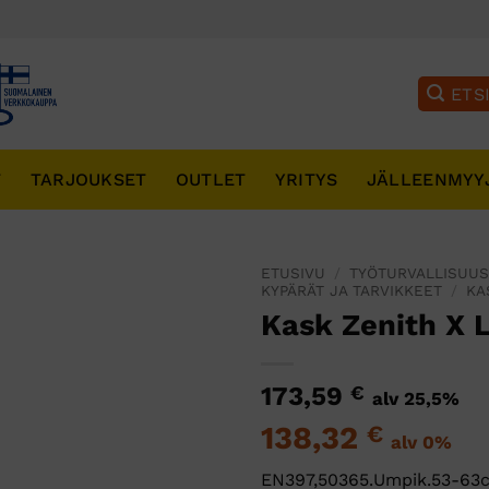
T
TARJOUKSET
OUTLET
YRITYS
JÄLLEENMYY
ETUSIVU
/
TYÖTURVALLISUU
KYPÄRÄT JA TARVIKKEET
/
KA
Kask Zenith X 
173,59
€
alv 25,5%
138,32
€
alv 0%
EN397,50365.Umpik.53-63