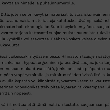
käyttäjän nimelle ja puhelinnumerolle.
D:tä, joten se on kevyt ja materiaali loistaa iskunvaimen
yös tavanomaisia materiaaleja kulutuskestävämpi sekä h
materiaaliteknologialla: Suuritiheyksinen yläosa suojaa e
vasten tarjoaa kattavasti suojaa muista suunnista tulevilt
illa kypärillä voi saavuttaa. Päähän kosketuksissa olevien
mukavuutta.
ssä vaikeissakin työasennoissa. Hihnaston laajojen säät
-nahkainen, hypoallergeeninen ja pestävä suojus, joka tar
en mukaan mukautuva säätö, jonka ansiosta pääpanta muo
 pään ympärysmitalle, ja mitoitus säädettävissä lisäksi 
a avulla kypärän voi kiinnittää työvaatetukseen tai varu
teerinen hopeaionikäsittely pitää kypärän raikkaampana. 
erittäin nopeasti.
 väri ilmoittaa että tämä malli on testattu suojaamaan p