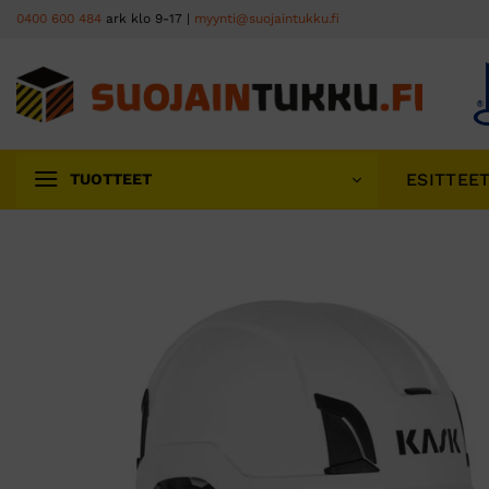
Skip
0400 600 484
ark klo 9-17 |
myynti@suojaintukku.fi
to
content
ESITTEE
TUOTTEET