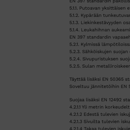
EN 397 standardin pakolli
5.1.1. Putoavan yksittäise
5.1.2. Kypärään tunkeutuva
5.1.3. Liekinkestävyyden os
5.1.4. Leukahihnan aukeami
EN 397 standardin vapaaeh
5.2.1. Kylmissä lämpötilois
5.2.3. Sähköiskujen suojan 
5.2.4. Sivupuristuksen suoj
5.2.5. Sulan metalliroiskee
Täyttää lisäksi EN 50365 s
Soveltuu jännitetöihin EN 
Suojaa lisäksi EN 12492 st
4.2.1.1 Yli metrin korkeud
4.2.1.2 Edestä tulevien isku
4.2.1.3 Sivuilta tulevien is
4.2.1.4 Takaa tulevien iskuj