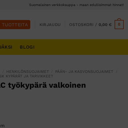
Suomalainen verkkokauppa - maan edullisimmat hinnat!
0
KIRJAUDU
OSTOSKORI /
0,00
€
JÄKSI
BLOGI
S
/
HENKILÖNSUOJAIMET
/
PÄÄN- JA KASVONSUOJAIMET
/
SK KYPÄRÄT JA TARVIKKEET
LC työkypärä valkoinen
cm