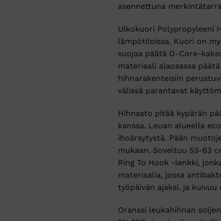
asennettuna merkintätarra 
Ulkokuori Polypropyleeni H
lämpötiloissa. Kuori on m
suojaa päätä D-Core-kaksois
materiaali alaosassa päätä 
hihnarakenteisiin perustuv
välissä parantavat käyttö
Hihnasto pitää kypärän pää
kanssa. Leuan alueella eco
ihoärsytystä. Pään muotoj
mukaan. Soveltuu 53-63 cm
Ring To Hook -lenkki, jonk
materiaalia, jossa antibak
työpäivän ajaksi, ja kuivuu 
Oranssi leukahihnan soljen