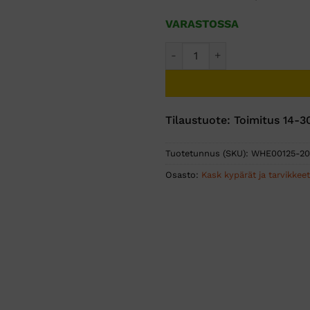
VARASTOSSA
Kask Zenith X LC työkypärä 
Tilaustuote: Toimitus 14-3
Tuotetunnus (SKU):
WHE00125-20
Osasto:
Kask kypärät ja tarvikkeet