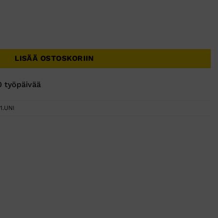
valkoinen määrä
LISÄÄ OSTOSKORIIN
0 työpäivää
1.UNI