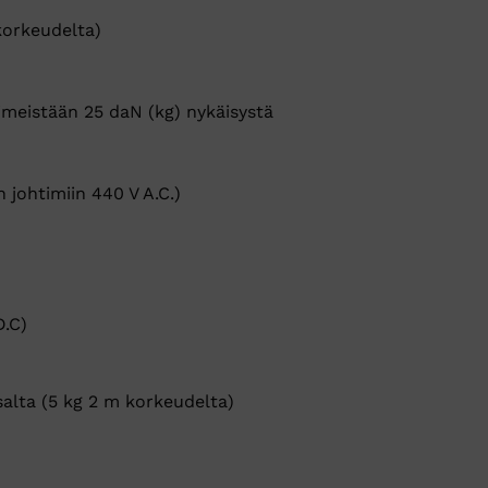
korkeudelta)
iimeistään 25 daN (kg) nykäisystä
 johtimiin 440 V A.C.)
D.C)
salta (5 kg 2 m korkeudelta)