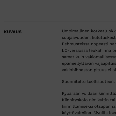
Umpimallinen korkealuokka
KUVAUS
suojaavuuden, kulutuskestä
Pehmusteissa nopeasti naps
LC-versiossa leukahihna o
samat kuin vakiomallisessa 
epämiellyttävän vajaapituis
vakiohihnaston pituus ei ole
Suunniteltu teollisuuteen, 
Kypärään voidaan kiinnittää
Kiinnityskolo nimikyltin ta
kiinnittämiseksi otsapannal
käyttövalmiina. Sivuilla lov