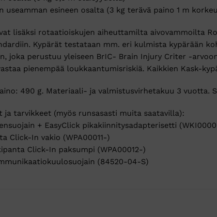
n useamman esineen osalta (3 kg terävä paino 1 m korkeu
vat lisäksi rotaatioiskujen aiheuttamilta aivovammoilta 
ardiin. Kypärät testataan mm. eri kulmista kypärään kohd
in, joka perustuu yleiseen BrIC- Brain Injury Criter -arvoo
vastaa pienempää loukkaantumisriskiä. Kaikkien Kask-kypä
aino: 490 g. Materiaali- ja valmistusvirhetakuu 3 vuotta. S
 ja tarvikkeet (myös runsasasti muita saatavilla):
iensuojain + EasyClick pikakiinnitysadapterisetti (WKI0000
ta Click-In vakio (WPA00011-)
kipanta Click-In paksumpi (WPA00012-)
mmunikaatiokuulosuojain (84520-04-S)