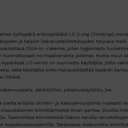
inen työkypärä erikoispitkällä LC (Long Chinstrap) monip
vyyden ja helpon lisävarusteliitettävyyden tarjoava malli
autettava Click-In -rakenne, joten hygieniasta huolehti
n huomattavasti normaaliversiota pidempi, mutta muut sä
kypärässä. LC-versio on suunnattu käyttäjille, joilla vakio
eksi, sekä käyttäjille jotka haluavatkäyttää kypärän kanss
 riittävä.
rakennusalalle, sähkötöihin, pelastuskäyttöön, jne.
 useita erilaisia silmien- ja kasvojensuojaimia nopeasti v
i otsavalaisimen kiinnittämiseksi ilman pantaa. Sivuilla in
la. Taaemmissa kiinnikkeissä lisäura narulla varustettujen
et kuppikuulosuojaimille. Takaosassa sisäpuolella kiinnityspi