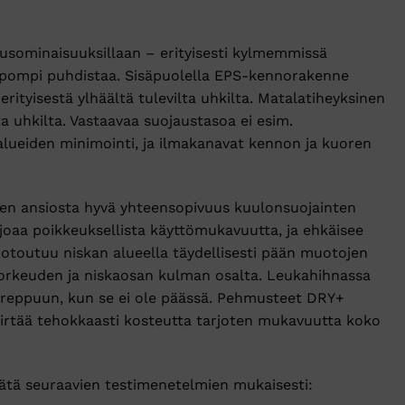
nusominaisuuksillaan – erityisesti kylmemmissä
elpompi puhdistaa. Sisäpuolella EPS-kennorakenne
rityisestä ylhäältä tulevilta uhkilta. Matalatiheyksinen
a uhkilta. Vastaavaa suojaustasoa ei esim.
 alueiden minimointi, ja ilmakanavat kennon ja kuoren
öjen ansiosta hyvä yhteensopivuus kuulonsuojainten
joaa poikkeuksellista käyttömukavuutta, ja ehkäisee
toutuu niskan alueella täydellisesti pään muotojen
korkeuden ja niskaosan kulman osalta. Leukahihnassa
stereppuun, kun se ei ole päässä. Pehmusteet DRY+
Siirtää tehokkaasti kosteutta tarjoten mukavuutta koko
äätä seuraavien testimenetelmien mukaisesti: