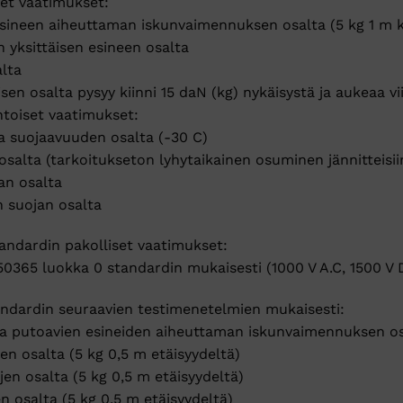
set vaatimukset:
n esineen aiheuttaman iskunvaimennuksen osalta (5 kg 1 m 
n yksittäisen esineen osalta
alta
sen osalta pysyy kiinni 15 daN (kg) nykäisystä ja aukeaa v
toiset vaatimukset:
sa suojaavuuden osalta (-30 C)
osalta (tarkoitukseton lyhytaikainen osuminen jännitteisiin
an osalta
n suojan osalta
tandardin pakolliset vaatimukset:
50365 luokka 0 standardin mukaisesti (1000 V A.C, 1500 V 
andardin seuraavien testimenetelmien mukaisesti:
elta putoavien esineiden aiheuttaman iskunvaimennuksen o
jen osalta (5 kg 0,5 m etäisyydeltä)
kujen osalta (5 kg 0,5 m etäisyydeltä)
en osalta (5 kg 0,5 m etäisyydeltä)