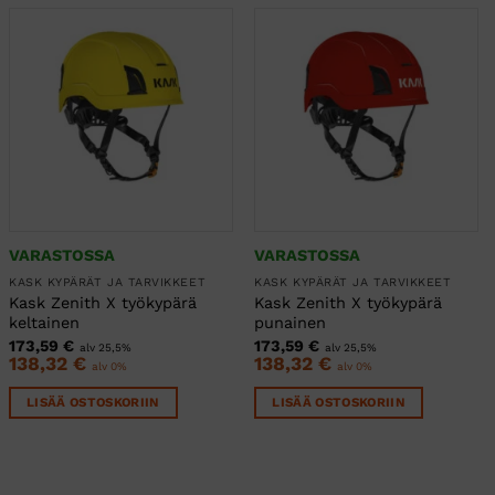
VARASTOSSA
VARASTOSSA
KASK KYPÄRÄT JA TARVIKKEET
KASK KYPÄRÄT JA TARVIKKEET
Kask Zenith X työkypärä
Kask Zenith X työkypärä
keltainen
punainen
173,59
€
173,59
€
alv 25,5%
alv 25,5%
138,32
€
138,32
€
alv 0%
alv 0%
LISÄÄ OSTOSKORIIN
LISÄÄ OSTOSKORIIN