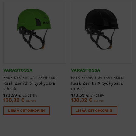
VARASTOSSA
VARASTOSSA
KASK KYPÄRÄT JA TARVIKKEET
KASK KYPÄRÄT JA TARVIKKEET
Kask Zenith X työkypärä
Kask Zenith X työkypärä
vihreä
musta
173,59
€
173,59
€
alv 25,5%
alv 25,5%
n
138,32
€
138,32
€
alv 0%
alv 0%
LISÄÄ OSTOSKORIIN
LISÄÄ OSTOSKORIIN
.