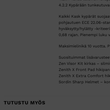
4.2.2 Kypärään tunkeutuva
Kaikki Kask kypärät suojaa
pohjautuen ECE 22.06-stand
hyväksytty/hylätty -kriteer
0,68 rajan. Pienempi luku 
Maksimielinikä 10 vuotta. P
Suosituimmat lisävarusteet
Zen Visor Kit kirkas – silm
Zenith X Front Pad hikipan
Zenith X Extra Comfort hi
Sordin Sharp Helmet – ko
TUTUSTU MYÖS