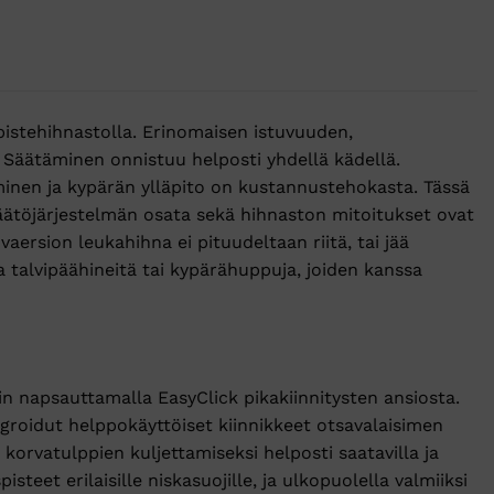
istehihnastolla. Erinomaisen istuvuuden,
. Säätäminen onnistuu helposti yhdellä kädellä.
minen ja kypärän ylläpito on kustannustehokasta. Tässä
ätöjärjestelmän osata sekä hihnaston mitoitukset ovat
vaersion leukahihna ei pituudeltaan riitä, tai jää
a talvipäähineitä tai kypärähuppuja, joiden kanssa
ain napsauttamalla EasyClick pikakiinnitysten ansiosta.
tegroidut helppokäyttöiset kiinnikkeet otsavalaisimen
 korvatulppien kuljettamiseksi helposti saatavilla ja
steet erilaisille niskasuojille, ja ulkopuolella valmiiksi