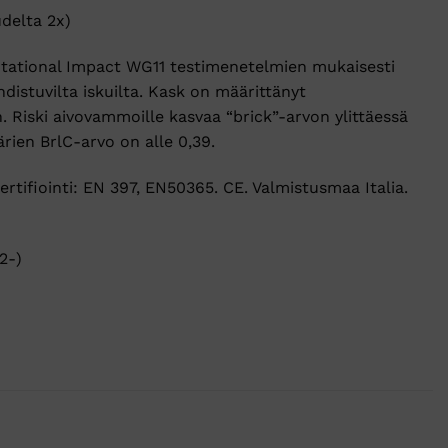
delta 2x)
Rotational Impact WG11 testimenetelmien mukaisesti
istuvilta iskuilta. Kask on määrittänyt
n. Riski aivovammoille kasvaa “brick”-arvon ylittäessä
rien BrlC-arvo on alle 0,39.
ertifiointi: EN 397, EN50365. CE. Valmistusmaa Italia.
2-)