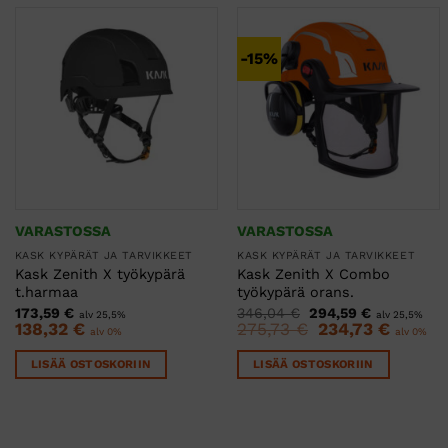
-15%
VARASTOSSA
VARASTOSSA
KASK KYPÄRÄT JA TARVIKKEET
KASK KYPÄRÄT JA TARVIKKEET
Kask Zenith X työkypärä
Kask Zenith X Combo
t.harmaa
työkypärä orans.
Alkuperäinen
Nykyinen
173,59
€
346,04
€
294,59
€
alv 25,5%
alv 25,5%
hinta
hinta
138,32
€
275,73
€
Alkuperäinen
234,73
€
Nykyine
alv 0%
alv 0%
oli:
on:
hinta
hinta
346,04 €.
294,59 €.
oli:
on:
LISÄÄ OSTOSKORIIN
LISÄÄ OSTOSKORIIN
275,73 €.
234,73 €