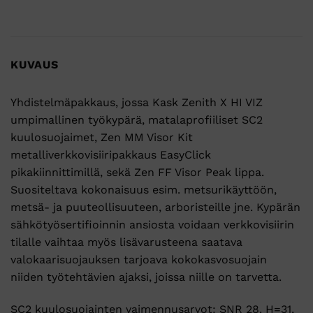
KUVAUS
Yhdistelmäpakkaus, jossa Kask Zenith X HI VIZ
umpimallinen työkypärä, matalaprofiiliset SC2
kuulosuojaimet, Zen MM Visor Kit
metalliverkkovisiiripakkaus EasyClick
pikakiinnittimillä, sekä Zen FF Visor Peak lippa.
Suositeltava kokonaisuus esim. metsurikäyttöön,
metsä- ja puuteollisuuteen, arboristeille jne. Kypärän
sähkötyösertifioinnin ansiosta voidaan verkkovisiirin
tilalle vaihtaa myös lisävarusteena saatava
valokaarisuojauksen tarjoava kokokasvosuojain
niiden työtehtävien ajaksi, joissa niille on tarvetta.
SC2 kuulosuojainten vaimennusarvot: SNR 28. H=31,