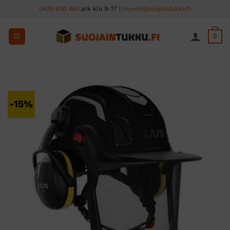
Skip
0400 600 484
ark klo 9-17 |
myynti@suojaintukku.fi
to
content
0
-15%