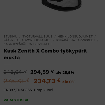
ETUSIVU
/
TYÖTURVALLISUUS
/
HENKILÖNSUOJAIMET
/
PÄÄN- JA KASVONSUOJAIMET
/
KYPÄRÄT JA TARVIKKEET
/
KASK KYPÄRÄT JA TARVIKKEET
Kask Zenith X Combo työkypärä
musta
Alkuperäinen
Nykyinen
346,04
€
294,59
€
alv 25,5%
hinta
hinta
275,73
Alkuperäinen
234,73
Nykyinen
€
€
alv 0%
oli:
on:
hinta
hinta
346,04 €.
294,59 €.
EN397,EN50365. Umpikuori
oli:
on:
275,73 €.
234,73 €.
VARASTOSSA