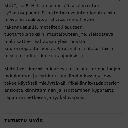
M=27, L=19. Helppo kiinnittää sekä irrottaa
työkaluvapaasti. Suositeltava valinta olosuhteisiin
missä on keskikova tai kova meteli, esim.
rakennusalalle, metsäteollisuuteen,
tuotantolaitoksiin, maatalouteen jne. Yleispätevä
malli kattaen valtaosan yleisimmistä
kuulosuojaustarpeista. Paras valinta olosuhteisiin
missä meteli on korkeataajuuksista.
Metalliverkkovisiirin kaareva muotoilu tarjoaa laajan
näkökentän, ja verkko tulee lähelle kasvoja, joka
tekee käytöstä miellyttävää. Pikakiinnitysadapterien
ansiosta kiinnittäminen ja irrottaminen kypärästä
tapahtuu hetkessä ja työkaluvapaasti.
TUTUSTU MYÖS