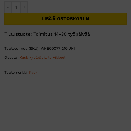
Kask Zenith X Combo työkypärä musta määrä
LISÄÄ OSTOSKORIIN
Tilaustuote: Toimitus 14-30 työpäivää
Tuotetunnus (SKU):
WHE00077-210.UNI
Osasto:
Kask kypärät ja tarvikkeet
Tuotemerkki:
Kask