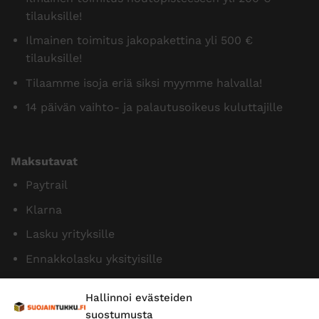
tilauksille!
Ilmainen toimitus jakopakettina yli 500 €
tilauksille!
Tilaamme isoja eriä siksi myymme halvalla!
14 päivän vaihto- ja palautusoikeus kuluttajille
Maksutavat
Paytrail
Klarna
Lasku yrityksille
Ennakkolasku yksityisille
Hallinnoi evästeiden
suostumusta