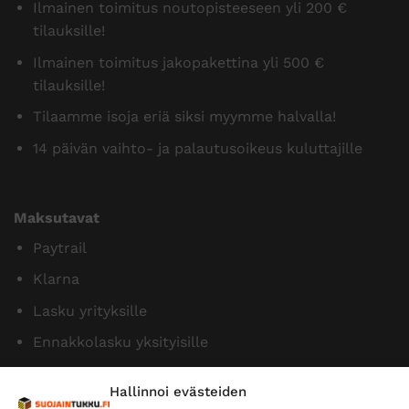
Ilmainen toimitus noutopisteeseen yli 200 €
tilauksille!
Ilmainen toimitus jakopakettina yli 500 €
tilauksille!
Tilaamme isoja eriä siksi myymme halvalla!
14 päivän vaihto- ja palautusoikeus kuluttajille
Maksutavat
Paytrail
Klarna
Lasku yrityksille
Ennakkolasku yksityisille
Hallinnoi evästeiden