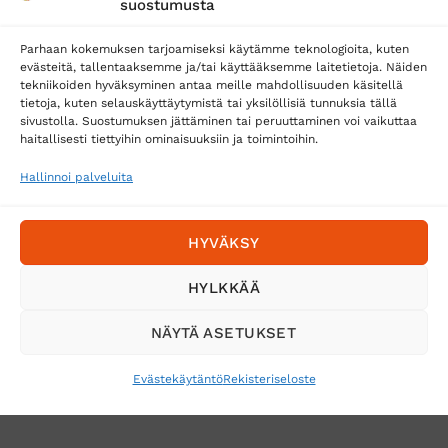
suostumusta
Parhaan kokemuksen tarjoamiseksi käytämme teknologioita, kuten
evästeitä, tallentaaksemme ja/tai käyttääksemme laitetietoja. Näiden
tekniikoiden hyväksyminen antaa meille mahdollisuuden käsitellä
tietoja, kuten selauskäyttäytymistä tai yksilöllisiä tunnuksia tällä
Toimitustavat
sivustolla. Suostumuksen jättäminen tai peruuttaminen voi vaikuttaa
haitallisesti tiettyihin ominaisuuksiin ja toimintoihin.
Posti
Matkahuolto
Hallinnoi palveluita
Postnord
HYVÄKSY
Tilaa uutiskirje ja saat erikoisalennuksia
HYLKKÄÄ
sähköpostiisi
NÄYTÄ ASETUKSET
Evästekäytäntö
Rekisteriseloste