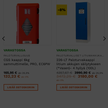
-8%
VARASTOSSA
VARASTOSSA
PALOTURVALLISUUS
PALOTURVALLISET LITIUMAKKUKAAPIT
CGS kaappi 6kg
226-LT Paloturvakaappi
sammuttimelle, PRO, EC6PW
litium akkujen säilytykseen
(*Vasen)- 4 hyllyä (100L)
Alkuperäinen
Nykyinen
165,95
€
4357,67
€
3990,90
€
alv 25,5%
alv 25,5%
hinta
hinta
Alkuperäinen
Nykyin
132,23
€
3472,25
€
3180,00
€
alv 0%
oli:
on:
hinta
hinta
alv 0%
4357,67 €.
3990,90 €.
oli:
on:
3472,25 €.
3180,0
LISÄÄ OSTOSKORIIN
LISÄÄ OSTOSKORIIN