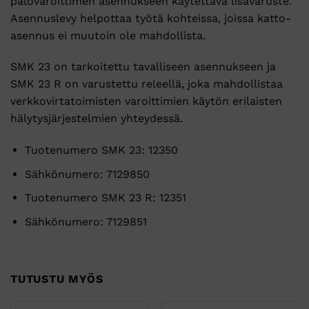
palovaroittimen asennukseen käytettävä lisävaruste.
Asennuslevy helpottaa työtä kohteissa, joissa katto-
asennus ei muutoin ole mahdollista.
SMK 23 on tarkoitettu tavalliseen asennukseen ja
SMK 23 R on varustettu releellä, joka mahdollistaa
verkkovirtatoimisten varoittimien käytön erilaisten
hälytysjärjestelmien yhteydessä.
Tuotenumero SMK 23: 12350
Sähkönumero: 7129850
Tuotenumero SMK 23 R: 12351
Sähkönumero: 7129851
TUTUSTU MYÖS