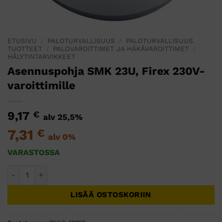
ETUSIVU
/
PALOTURVALLISUUS
/
PALOTURVALLISUUS
TUOTTEET
/
PALOVAROITTIMET JA HÄKÄVAROITTIMET
/
HÄLYTINTARVIKKEET
Asennuspohja SMK 23U, Firex 230V-
varoittimille
9,17
€
alv 25,5%
7,31
€
alv 0%
VARASTOSSA
Asennuspohja SMK 23U, Firex 230V-varoittimille määrä
LISÄÄ OSTOSKORIIN