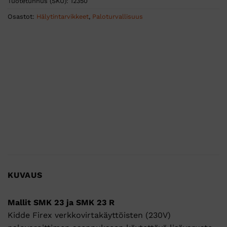
Tuotetunnus (SKU):
12350
Osastot:
Hälytintarvikkeet
,
Paloturvallisuus
KUVAUS
Mallit SMK 23 ja SMK 23 R
Kidde Firex verkkovirtakäyttöisten (230V)