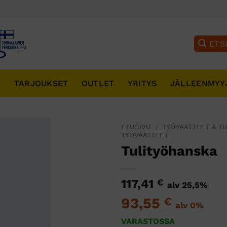
T
TARJOUKSET
OUTLET
YRITYS
JÄLLEENMYY
ETUSIVU
/
TYÖVAATTEET & T
TYÖVAATTEET
Tulityöhanska
117,41
€
alv 25,5%
93,55
€
alv 0%
VARASTOSSA