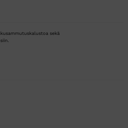
ti alkusammutuskalustoa sekä
iin.