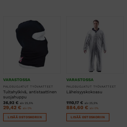
VARASTOSSA
VARASTOSSA
PALOSUOJATUT TYÖVAATTEET
PALOSUOJATUT TYÖVAATTEET
Tultahylkivä, antistaattinen
Läheisyyskokoasu
suojahuppu
36,92
€
1110,17
€
alv 25,5%
alv 25,5%
29,42
€
884,60
€
alv 0%
alv 0%
LISÄÄ OSTOSKORIIN
LISÄÄ OSTOSKORIIN