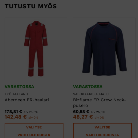
TUTUSTU MYÖS
VARASTOSSA
VARASTOSSA
TYÖHAALARIT
VALOKAARISUOJATUT
Bizflame FR Crew Neck-
Aberdeen FR-haalari
pusero
178,81
€
60,58
€
alv 25,5%
alv 25,5%
142,48
€
48,27
€
alv 0%
alv 0%
VALITSE
VALITSE
VAIHTOEHDOISTA
VAIHTOEHDOISTA