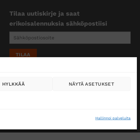
Tilaa uutiskirje ja saat
erikoisalennuksia sähköpostiisi
HYLKKÄÄ
NÄYTÄ ASETUKSET
Hallinnoi palveluita