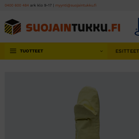
Skip
0400 600 484
ark klo 9-17 |
myynti@suojaintukku.fi
to
content
ESITTEE
TUOTTEET