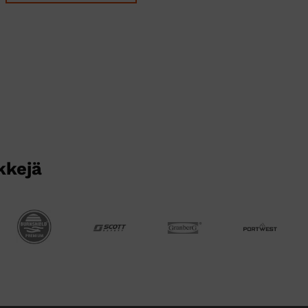
Tällä
tuotteella
on
useampi
muunnelma.
Voit
tehdä
valinnat
tuotteen
sivulla.
kkejä