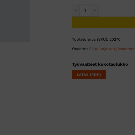
Tulityöhanska määrä
Tuotetunnus (SKU):
20270
Osastot:
Palosuojatut työvaatteet
Työvaatteet kokotaulukko
LATAA (PDF)