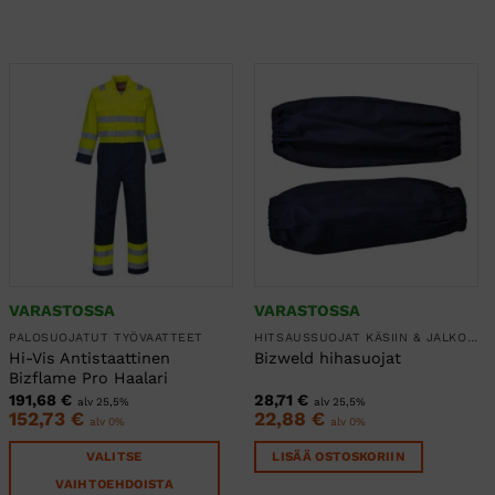
VARASTOSSA
VARASTOSSA
PALOSUOJATUT TYÖVAATTEET
HITSAUSSUOJAT KÄSIIN & JALKOIHIN
Hi-Vis Antistaattinen
Bizweld hihasuojat
Bizflame Pro Haalari
191,68
€
28,71
€
alv 25,5%
alv 25,5%
152,73
€
22,88
€
alv 0%
alv 0%
VALITSE
LISÄÄ OSTOSKORIIN
VAIHTOEHDOISTA