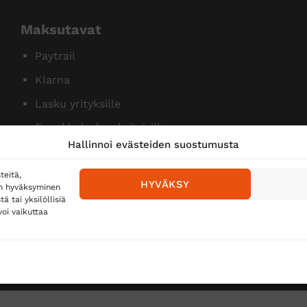
Maksutavat
Paytrail
Klarna
Lasku yrityksille
Ennakkolasku yksityisille
Hallinnoi evästeiden suostumusta
teitä,
HYVÄKSY
en hyväksyminen
 tai yksilöllisiä
oi vaikuttaa
Toimitustavat
Posti
Matkahuolto