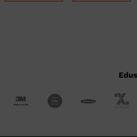
Tällä
Tällä
tuotteella
tuotteella
on
on
useampi
useampi
muunnelma.
muunnelma.
Voit
Voit
tehdä
tehdä
valinnat
valinnat
tuotteen
tuotteen
sivulla.
sivulla.
Edus