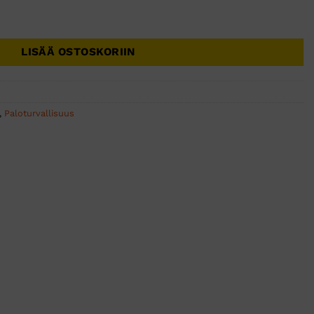
LISÄÄ OSTOSKORIIN
,
Paloturvallisuus