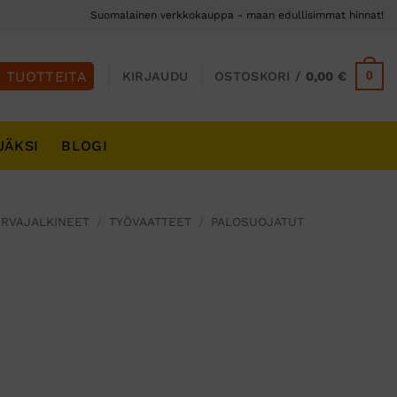
Suomalainen verkkokauppa - maan edullisimmat hinnat!
0
KIRJAUDU
OSTOSKORI /
0,00
€
JÄKSI
BLOGI
URVAJALKINEET
/
TYÖVAATTEET
/
PALOSUOJATUT