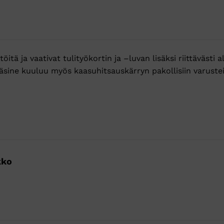
 töitä ja vaativat tulityökortin ja –luvan lisäksi riittäväs
äsine kuuluu myös kaasuhitsauskärryn pakollisiin varusteis
kko