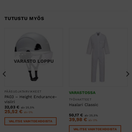
TUTUSTU MYÖS
VARASTO LOPPU
PÄÄSUOJATARVIKKEET
VARASTOSSA
PA03 – Height Endurance-
TYÖVAATTEET
visiiri
Haalari Classic
32,03
€
alv 25,5%
25,52
€
alv 0%
50,17
€
alv 25,5%
39,98
€
alv 0%
VALITSE VAIHTOEHDOISTA
Tällä
VALITSE VAIHTOEHDOISTA