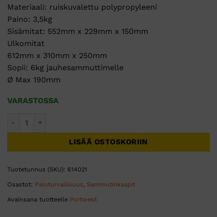
Materiaali: ruiskuvalettu polypropyleeni
Paino: 3,5kg
Sisämitat: 552mm x 229mm x 150mm
Ulkomitat
612mm x 310mm x 250mm
Sopii: 6kg jauhesammuttimelle
Ø Max 190mm
VARASTOSSA
CGS kaappi 6kg sammuttimelle, PRO, EC6PW määrä
LISÄÄ OSTOSKORIIN
Tuotetunnus (SKU):
614021
Osastot:
Paloturvallisuus
,
Sammutinkaapit
Avainsana tuotteelle
Portwest