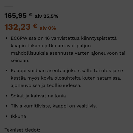
165,95
€
alv 25,5%
132,23
€
alv 0%
EC6PW:ssa on 16 vahvistettua kiinntyspistettä
kaapin takana jotka antavat paljon
mahdollisuuksia asennusta varten ajoneuvoon tai
seinään.
Kaappi voidaan asentaa joko sisälle tai ulos ja se
kestää myös kovia olosuhteita kuten satamissa,
ajoneuvoissa ja teollisuudessa.
Sokat ja kahvat nailonia
Tiivis kumitiiviste, kaappi on vesitiivis.
Ikkuna
Tekniset tiedot: