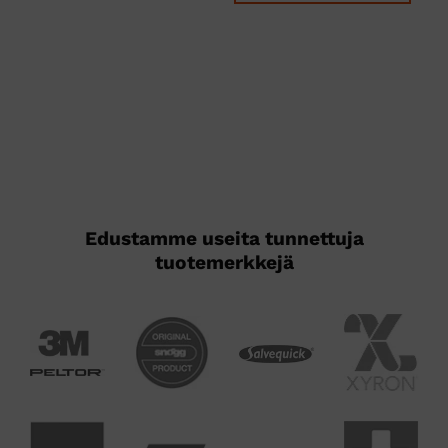
tuotteella
Tällä
on
tuotteella
useampi
on
muunnelma.
useampi
Voit
muunnelma.
tehdä
Voit
valinnat
tehdä
tuotteen
valinnat
sivulla.
tuotteen
sivulla.
Edustamme useita tunnettuja
tuotemerkkejä