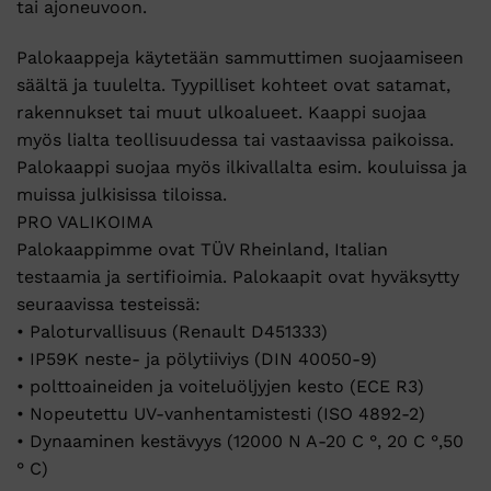
tai ajoneuvoon.
Palokaappeja käytetään sammuttimen suojaamiseen
säältä ja tuulelta. Tyypilliset kohteet ovat satamat,
rakennukset tai muut ulkoalueet. Kaappi suojaa
myös lialta teollisuudessa tai vastaavissa paikoissa.
Palokaappi suojaa myös ilkivallalta esim. kouluissa ja
muissa julkisissa tiloissa.
PRO VALIKOIMA
Palokaappimme ovat TÜV Rheinland, Italian
testaamia ja sertifioimia. Palokaapit ovat hyväksytty
seuraavissa testeissä:
• Paloturvallisuus (Renault D451333)
• IP59K neste- ja pölytiiviys (DIN 40050-9)
• polttoaineiden ja voiteluöljyjen kesto (ECE R3)
• Nopeutettu UV-vanhentamistesti (ISO 4892-2)
• Dynaaminen kestävyys (12000 N A-20 C °, 20 C °,50
° C)