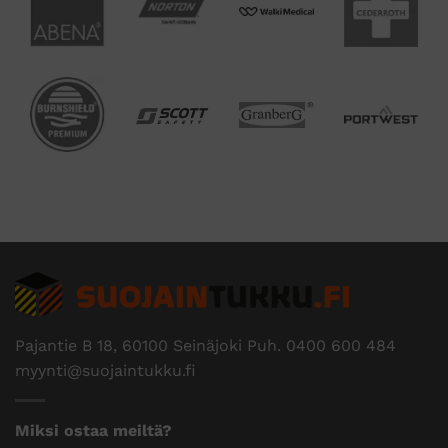
Pajantie B 18, 60100 Seinäjoki Puh.
0400 600 484
myynti@suojaintukku.fi
Miksi ostaa meiltä?