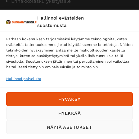
Ennakkolasku yksityisille
Hallinnoi evästeiden
suostumusta
Parhaan kokemuksen tarjoamiseksi käytämme teknologioita, kuten
evästeitä, tallentaaksemme ja/tai käyttääksemme laitetietoja. Näiden
tekniikoiden hyväksyminen antaa meille mahdollisuuden käsitellä
tietoja, kuten selauskäyttäytymistä tai yksilöllisiä tunnuksia tällä
Toimitustavat
sivustolla. Suostumuksen jättäminen tai peruuttaminen voi vaikuttaa
Posti
haitallisesti tiettyihin ominaisuuksiin ja toimintoihin.
Matkahuolto
Hallinnoi palveluita
Postnord
HYVÄKSY
Tilaa uutiskirje ja saat erikoisalennuksia
HYLKKÄÄ
sähköpostiisi
NÄYTÄ ASETUKSET