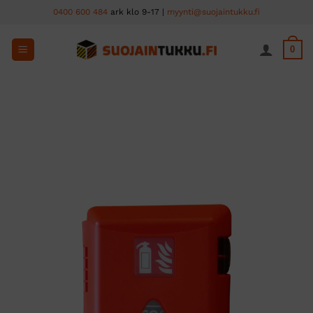
Skip
0400 600 484
ark klo 9-17 |
myynti@suojaintukku.fi
to
content
0