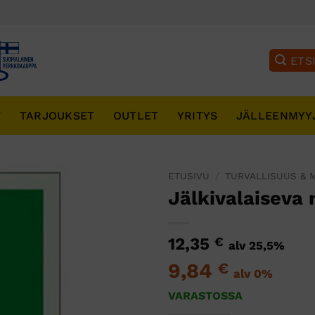
T
TARJOUKSET
OUTLET
YRITYS
JÄLLEENMYY
ETUSIVU
/
TURVALLISUUS & 
Jälkivalaiseva 
12,35
€
alv 25,5%
9,84
€
alv 0%
VARASTOSSA