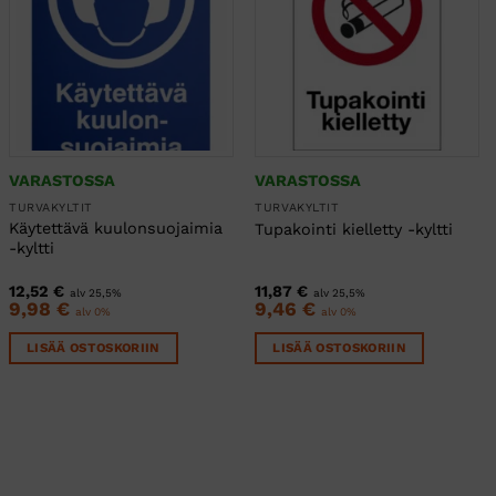
VARASTOSSA
VARASTOSSA
TURVAKYLTIT
TURVAKYLTIT
Käytettävä kuulonsuojaimia
Tupakointi kielletty -kyltti
-kyltti
12,52
€
11,87
€
alv 25,5%
alv 25,5%
9,98
€
9,46
€
alv 0%
alv 0%
LISÄÄ OSTOSKORIIN
LISÄÄ OSTOSKORIIN