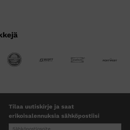
kkejä
Tilaa uutiskirje ja saat
erikoisalennuksia sähköpostiisi