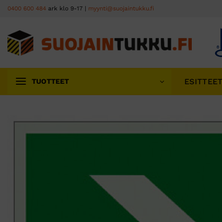
Skip
0400 600 484
ark klo 9-17 |
myynti@suojaintukku.fi
to
content
ESITTEE
TUOTTEET