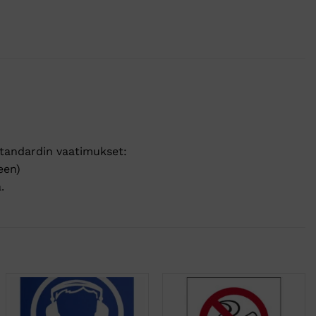
-standardin vaatimukset:
een)
ä.