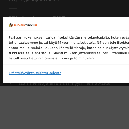
Miksi ostaa meiltä?
Myymme yksityisille ja yrityksille
Parhaan kokemuksen tarjoamiseksi käytämme teknologioita, kuten eväs
Ostaminen ei edellytä rekisteröitymistä
tallentaaksemme ja/tai käyttääksemme laitetietoja. Näiden tekniikoid
antaa meille mahdollisuuden käsitellä tietoja, kuten selauskäyttäytymistä
Ilmainen toimitus noutopisteeseen yli 200 €
tunnuksia tällä sivustolla. Suostumuksen jättäminen tai peruuttaminen v
tilauksille!
haitallisesti tiettyihin ominaisuuksiin ja toimintoihin.
Ilmainen toimitus jakopakettina yli 500 €
tilauksille!
Evästekäytäntö
Rekisteriseloste
Tilaamme isoja eriä siksi myymme halvalla!
14 päivän vaihto- ja palautusoikeus kuluttajille