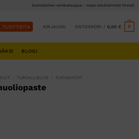
Suomalainen verkkokauppa - maan edullisimmat hinnat!
0
KIRJAUDU
OSTOSKORI /
0,00
€
JÄKSI
BLOGI
MUUT
/
TURVALLISUUS
/
TURVAKYLTIT
nuoliopaste