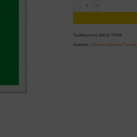
Jälkivalaiseva nuoliopaste m
Tuotetunnus (SKU):
TP124
Osastot:
Paloturvallisuus
,
Turvaky