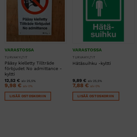
VARASTOSSA
VARASTOSSA
TURVAKYLTIT
TURVAKYLTIT
Pääsy kielletty Tillträde
Hätäsuihku -kyltti
förbjudet No admittance -
kyltti
12,52
€
9,89
€
alv 25,5%
alv 25,5%
9,98
€
7,88
€
alv 0%
alv 0%
LISÄÄ OSTOSKORIIN
LISÄÄ OSTOSKORIIN