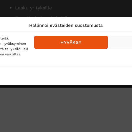
Lasku yrityksille
Ennakkolasku yksityisille
Hallinnoi evästeiden suostumusta
teitä,
HYVÄKSY
en hyväksyminen
 tai yksilöllisiä
oi vaikuttaa
Toimitustavat
Posti
Matkahuolto
Postnord