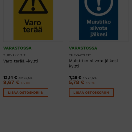
VARASTOSSA
VARASTOSSA
TURVAKYLTIT
TURVAKYLTIT
Muistitko siivota jälkesi -
Varo terää -kyltti
kyltti
12,14
€
7,25
€
alv 25,5%
alv 25,5%
9,67
€
5,78
€
alv 0%
alv 0%
LISÄÄ OSTOSKORIIN
LISÄÄ OSTOSKORIIN