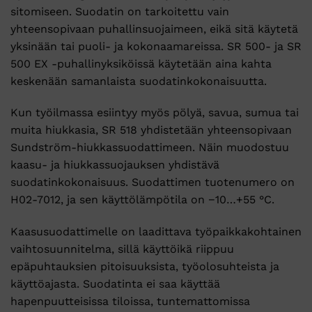
sitomiseen. Suodatin on tarkoitettu vain
yhteensopivaan puhallinsuojaimeen, eikä sitä käytetä
yksinään tai puoli- ja kokonaamareissa. SR 500- ja SR
500 EX -puhallinyksiköissä käytetään aina kahta
keskenään samanlaista suodatinkokonaisuutta.
Kun työilmassa esiintyy myös pölyä, savua, sumua tai
muita hiukkasia, SR 518 yhdistetään yhteensopivaan
Sundström-hiukkassuodattimeen. Näin muodostuu
kaasu- ja hiukkassuojauksen yhdistävä
suodatinkokonaisuus. Suodattimen tuotenumero on
H02-7012, ja sen käyttölämpötila on −10…+55 °C.
Kaasusuodattimelle on laadittava työpaikkakohtainen
vaihtosuunnitelma, sillä käyttöikä riippuu
epäpuhtauksien pitoisuuksista, työolosuhteista ja
käyttöajasta. Suodatinta ei saa käyttää
hapenpuutteisissa tiloissa, tuntemattomissa