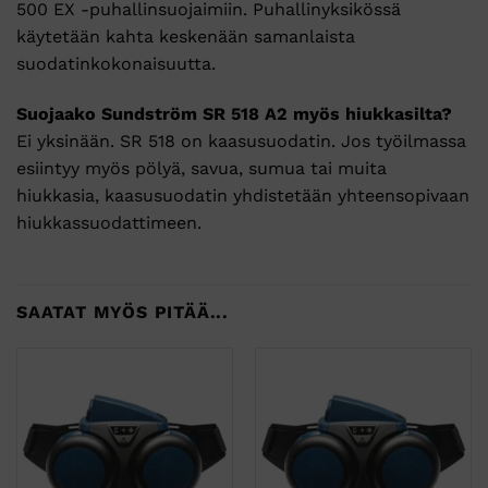
500 EX -puhallinsuojaimiin. Puhallinyksikössä
käytetään kahta keskenään samanlaista
suodatinkokonaisuutta.
Suojaako Sundström SR 518 A2 myös hiukkasilta?
Ei yksinään. SR 518 on kaasusuodatin. Jos työilmassa
esiintyy myös pölyä, savua, sumua tai muita
hiukkasia, kaasusuodatin yhdistetään yhteensopivaan
hiukkassuodattimeen.
SAATAT MYÖS PITÄÄ...