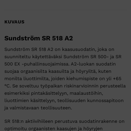
KUVAUS
Sundström SR 518 A2
Sundström SR 518 A2 on kaasusuodatin, joka on
suunniteltu käytettäväksi Sundström SR 500- ja SR
500 EX -puhallinsuojaimissa. A2-luokan suodatin
suojaa orgaanisilta kaasuilta ja höyryiltä, kuten
monilta liuottimilta, joiden kiehumispiste on yli +65
°C. Se soveltuu työpaikan riskinarvioinnin perusteella
esimerkiksi pintakäsittelyyn, maalaustöihin,
liuottimien käsittelyyn, teollisuuden kunnossapitoon
ja valmistavaan teollisuuteen.
SR 518:n aktiivihiileen perustuva suodatinrakenne on
optimoitu orgaanisten kaasujen ja höyryjen