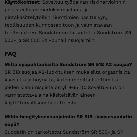
Käyttökohteet:
Soveltuu työpaikan riskinarvioinnin
perusteella esimerkiksi maalaus- ja
pintakäsittelytöihin, liuottimien käsittelyyn,
teollisuuden kunnossapitoon ja valmistavaan
teollisuuteen. Suodatin on tarkoitettu Sundström SR
500- ja SR 500 EX -puhallinsuojaimiin.
FAQ
Miltä epäpuhtauksilta Sundström SR 518 A2 suojaa?
SR 518 suojaa A2-luokituksen mukaisilta orgaanisilta
kaasuilta ja höyryiltä, kuten monilta liuottimilta,
joiden kiehumispiste on yli +65 °C. Soveltuvuus on
varmistettava aina käsiteltävän aineen
käyttöturvallisuustiedotteesta.
Mihin hengityksensuojaimiin SR 518 -kaasusuodatin
sopii?
Suodatin on tarkoitettu Sundström SR 500- ja SR