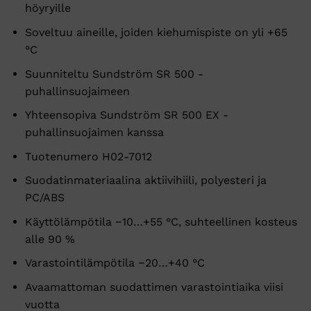
höyryille
Soveltuu aineille, joiden kiehumispiste on yli +65
°C
Suunniteltu Sundström SR 500 -
puhallinsuojaimeen
Yhteensopiva Sundström SR 500 EX -
puhallinsuojaimen kanssa
Tuotenumero H02-7012
Suodatinmateriaalina aktiivihiili, polyesteri ja
PC/ABS
Käyttölämpötila −10…+55 °C, suhteellinen kosteus
alle 90 %
Varastointilämpötila −20…+40 °C
Avaamattoman suodattimen varastointiaika viisi
vuotta