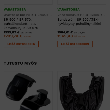
VARASTOSSA
VARASTOSSA
MOOTTOROIDUT PUHALLINSUOJAIMET
MOOTTOROIDUT PUHALLINSUOJAIMET
SR 500 / SR 570,
Sundström SR 500 ATEX-
puhallinpaketti, sis.
hyväksytty puhallinyksikkö
kasvonsuojus SR 570
1555,87
€
1964,61
€
alv 25,5%
alv 25,5%
1239,74
€
1565,43
€
alv 0%
alv 0%
LISÄÄ OSTOSKORIIN
LISÄÄ OSTOSKORIIN
TUTUSTU MYÖS