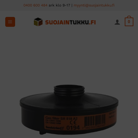
Skip
0400 600 484
ark klo 9-17 |
myynti@suojaintukku.fi
to
content
0