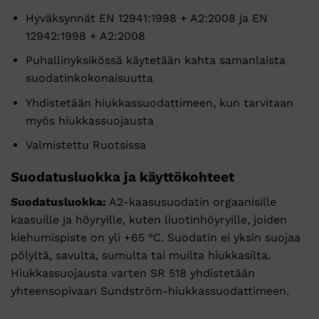
Hyväksynnät EN 12941:1998 + A2:2008 ja EN
12942:1998 + A2:2008
Puhallinyksikössä käytetään kahta samanlaista
suodatinkokonaisuutta
Yhdistetään hiukkassuodattimeen, kun tarvitaan
myös hiukkassuojausta
Valmistettu Ruotsissa
Suodatusluokka ja käyttökohteet
Suodatusluokka:
A2-kaasusuodatin orgaanisille
kaasuille ja höyryille, kuten liuotinhöyryille, joiden
kiehumispiste on yli +65 °C. Suodatin ei yksin suojaa
pölyltä, savulta, sumulta tai muilta hiukkasilta.
Hiukkassuojausta varten SR 518 yhdistetään
yhteensopivaan Sundström-hiukkassuodattimeen.