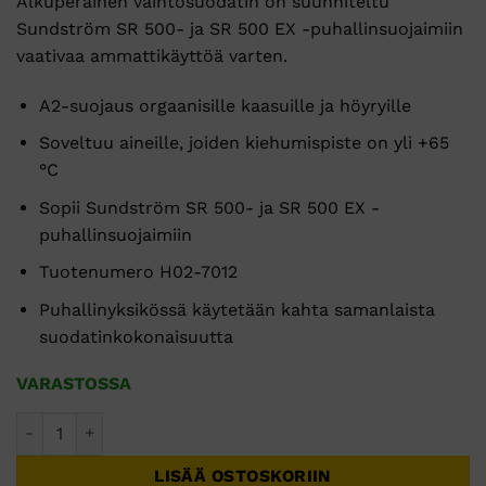
Alkuperäinen vaihtosuodatin on suunniteltu
Sundström SR 500- ja SR 500 EX -puhallinsuojaimiin
vaativaa ammattikäyttöä varten.
A2-suojaus orgaanisille kaasuille ja höyryille
Soveltuu aineille, joiden kiehumispiste on yli +65
°C
Sopii Sundström SR 500- ja SR 500 EX -
puhallinsuojaimiin
Tuotenumero H02-7012
Puhallinyksikössä käytetään kahta samanlaista
suodatinkokonaisuutta
VARASTOSSA
Sundström SR 518 A2 kaasusuodatin määrä
LISÄÄ OSTOSKORIIN