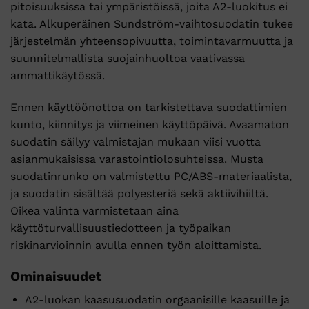
pitoisuuksissa tai ympäristöissä, joita A2-luokitus ei
kata. Alkuperäinen Sundström-vaihtosuodatin tukee
järjestelmän yhteensopivuutta, toimintavarmuutta ja
suunnitelmallista suojainhuoltoa vaativassa
ammattikäytössä.
Ennen käyttöönottoa on tarkistettava suodattimien
kunto, kiinnitys ja viimeinen käyttöpäivä. Avaamaton
suodatin säilyy valmistajan mukaan viisi vuotta
asianmukaisissa varastointiolosuhteissa. Musta
suodatinrunko on valmistettu PC/ABS-materiaalista,
ja suodatin sisältää polyesteriä sekä aktiivihiiltä.
Oikea valinta varmistetaan aina
käyttöturvallisuustiedotteen ja työpaikan
riskinarvioinnin avulla ennen työn aloittamista.
Ominaisuudet
A2-luokan kaasusuodatin orgaanisille kaasuille ja