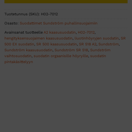
Tuotetunnus (SKU):
H02-7012
Osasto:
Suodattimet Sundström puhallinsuojaimiin
Avainsanat tuotteelle
A2 kaasusuodatin
,
H02-7012
,
hengityksensuojaimen kaasusuodatin
,
liuotinhöyryjen suodatin
,
SR
500 EX suodatin
,
SR 500 kaasusuodatin
,
SR 518 A2
,
Sundström
,
Sundström kaasusuodatin
,
Sundström SR 518
,
Sundström
vaihtosuodatin
,
suodatin orgaanisille höyryille
,
suodatin
pintakäsittelyyn