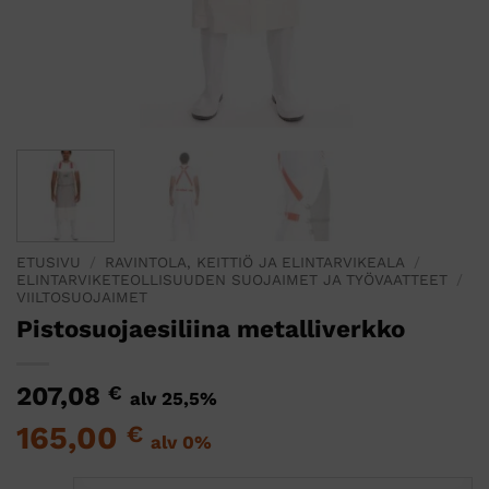
ETUSIVU
/
RAVINTOLA, KEITTIÖ JA ELINTARVIKEALA
/
ELINTARVIKETEOLLISUUDEN SUOJAIMET JA TYÖVAATTEET
/
VIILTOSUOJAIMET
Pistosuojaesiliina metalliverkko
207,08
€
alv 25,5%
165,00
€
alv 0%