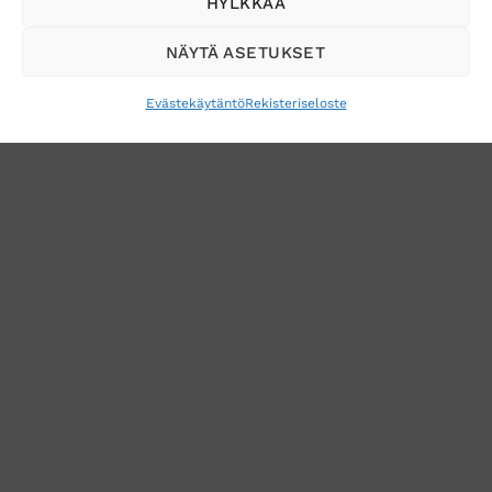
Tilaa uutiskirje ja saat erikoisalennuksia
HYLKKÄÄ
sähköpostiisi
NÄYTÄ ASETUKSET
Evästekäytäntö
Rekisteriseloste
VERKKOKAUPAN TOIMITUSEHDOT
TUOTEPALAUTUS
TÖIHIN SUOJAINTUKKUUN?
REKISTERISELOSTE
EVÄSTEKÄYTÄNTÖ (EU)
MUUTA EVÄSTEASETUKSIA
Copyright 2026 ©
Suojaintukku