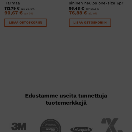
Harmaa
sininen neulos one-size 6pr
113,79
€
96,48
€
alv 25,5%
alv 25,5%
90,67
€
76,88
€
alv 0%
alv 0%
LISÄÄ OSTOSKORIIN
LISÄÄ OSTOSKORIIN
Edustamme useita tunnettuja
tuotemerkkejä