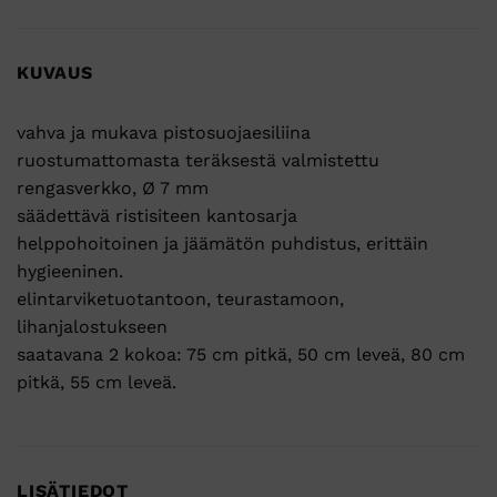
KUVAUS
vahva ja mukava pistosuojaesiliina
ruostumattomasta teräksestä valmistettu
rengasverkko, Ø 7 mm
säädettävä ristisiteen kantosarja
helppohoitoinen ja jäämätön puhdistus, erittäin
hygieeninen.
elintarviketuotantoon, teurastamoon,
lihanjalostukseen
saatavana 2 kokoa: 75 cm pitkä, 50 cm leveä, 80 cm
pitkä, 55 cm leveä.
LISÄTIEDOT