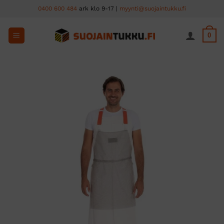
Skip
0400 600 484
ark klo 9-17 |
myynti@suojaintukku.fi
to
content
0