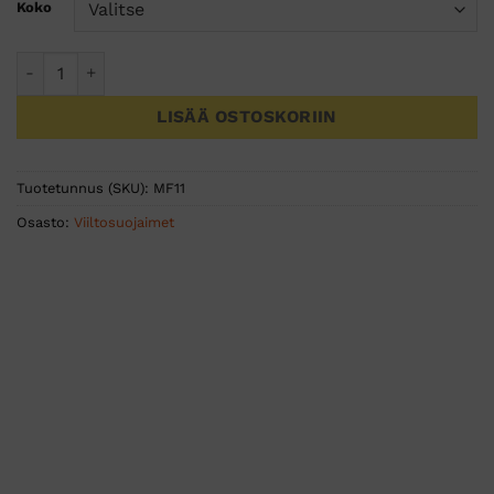
Koko
Pistosuojaesiliina metalliverkko määrä
LISÄÄ OSTOSKORIIN
Tuotetunnus (SKU):
MF11
Osasto:
Viiltosuojaimet