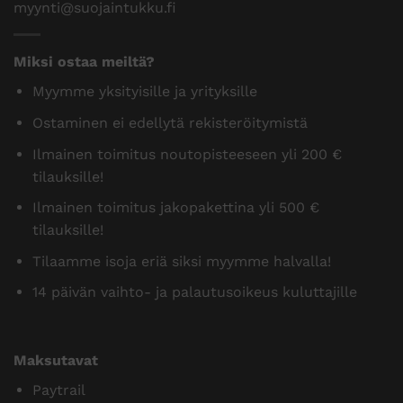
myynti@suojaintukku.fi
Miksi ostaa meiltä?
Myymme yksityisille ja yrityksille
Ostaminen ei edellytä rekisteröitymistä
Ilmainen toimitus noutopisteeseen yli 200 €
tilauksille!
Ilmainen toimitus jakopakettina yli 500 €
tilauksille!
Tilaamme isoja eriä siksi myymme halvalla!
14 päivän vaihto- ja palautusoikeus kuluttajille
Maksutavat
Paytrail