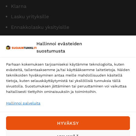
Klarna
Lasku yrityksille
Ennakkolasku yksityisille
Hallinnoi evästeiden
suostumusta
Parhaan kokemuksen tarjoamiseksi käytämme teknologioita, kuten
evästeitä, tallentaaksemme ja/tai käyttääksemme laitetietoja. Näiden
tekniikoiden hyväksyminen antaa meille mahdollisuuden käsitellä
tietoja, kuten selauskäyttäytymistä tai yksilöllisiä tunnuksia tällä
Toimitustavat
sivustolla. Suostumuksen jättäminen tai peruuttaminen voi vaikuttaa
Posti
haitallisesti tiettyihin ominaisuuksiin ja toimintoihin.
Matkahuolto
Hallinnoi palveluita
Postnord
HYVÄKSY