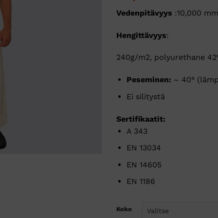
Vedenpitävyys
:10,000 m
Hengittävyys
:
240g/m2, polyurethane 42
Peseminen:
– 40° (lämp
Ei silitystä
Sertifikaatit:
A 343
EN 13034
EN 14605
EN 1186
Koko