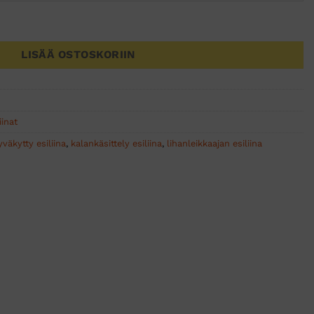
a valkoinen ELINTARVIKEHYVÄKSYTTY määrä
LISÄÄ OSTOSKORIIN
iinat
yväkytty esiliina
,
kalankäsittely esiliina
,
lihanleikkaajan esiliina