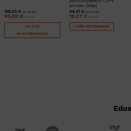
yksittäispakattu LDPE
sininen 20kpl
119,23
€
24,31
€
alv 25,5%
alv 25,5%
95,00
€
19,37
€
alv 0%
alv 0%
VALITSE
LISÄÄ OSTOSKORIIN
VAIHTOEHDOISTA
Tällä
tuotteella
on
useampi
muunnelma.
Voit
tehdä
valinnat
tuotteen
sivulla.
Edus