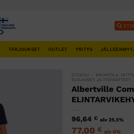
T
TARJOUKSET
OUTLET
YRITYS
JÄLLEENMYY
ETUSIVU
/
RAVINTOLA, KEITT
SUOJAIMET JA TYÖVAATTEET
Albertville Com
ELINTARVIKEH
96,64
€
alv 25,5%
77,00
€
alv 0%