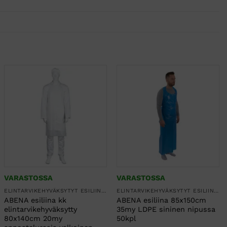
VARASTOSSA
VARASTOSSA
ELINTARVIKEHYVÄKSYTYT ESILIINAT
ELINTARVIKEHYVÄKSYTYT ESILIINAT
ABENA esiliina kk
ABENA esiliina 85x150cm
elintarvikehyväksytty
35my LDPE sininen nipussa
80x140cm 20my
50kpl