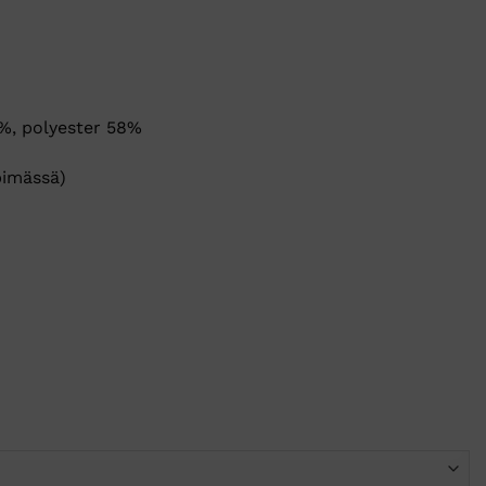
m
%, polyester 58%
imässä)