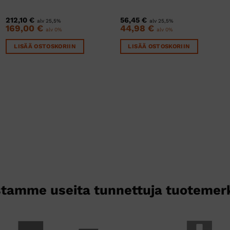
212,10
€
56,45
€
alv 25,5%
alv 25,5%
169,00
€
44,98
€
alv 0%
alv 0%
LISÄÄ OSTOSKORIIN
LISÄÄ OSTOSKORIIN
tamme useita tunnettuja tuotemer