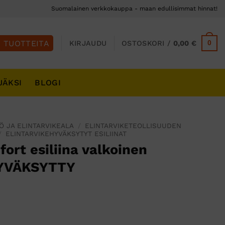
Suomalainen verkkokauppa - maan edullisimmat hinnat!
0
KIRJAUDU
OSTOSKORI /
0,00
€
JÄKSI
BLOGI
IÖ JA ELINTARVIKEALA
/
ELINTARVIKETEOLLISUUDEN
/
ELINTARVIKEHYVÄKSYTYT ESILIINAT
fort esiliina valkoinen
YVÄKSYTTY