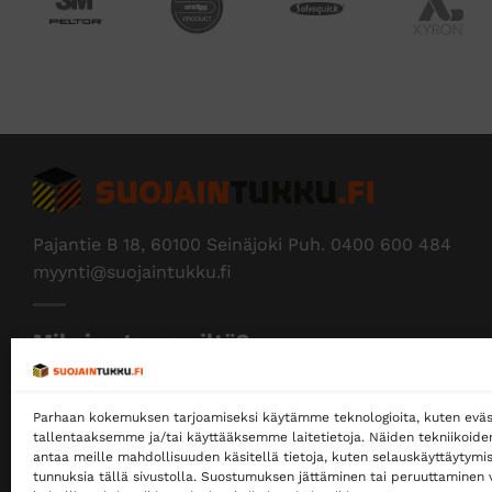
Pajantie B 18, 60100 Seinäjoki Puh.
0400 600 484
myynti@suojaintukku.fi
Miksi ostaa meiltä?
Myymme yksityisille ja yrityksille
Parhaan kokemuksen tarjoamiseksi käytämme teknologioita, kuten eväs
Ostaminen ei edellytä rekisteröitymistä
tallentaaksemme ja/tai käyttääksemme laitetietoja. Näiden tekniikoid
antaa meille mahdollisuuden käsitellä tietoja, kuten selauskäyttäytymistä
Ilmainen toimitus noutopisteeseen yli 200 €
tunnuksia tällä sivustolla. Suostumuksen jättäminen tai peruuttaminen v
tilauksille!