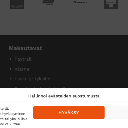
Maksutavat
Paytrail
Klarna
Lasku yrityksille
Ennakkolasku yksityisille
Hallinnoi evästeiden suostumusta
teitä,
HYVÄKSY
en hyväksyminen
 tai yksilöllisiä
oi vaikuttaa