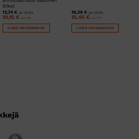
annostelurasia valkoinen
60kpl
12,74
€
19,39
€
alv 25,5%
alv 25,5%
10,15
€
15,45
€
alv 0%
alv 0%
LISÄÄ OSTOSKORIIN
LISÄÄ OSTOSKORIIN
kkejä