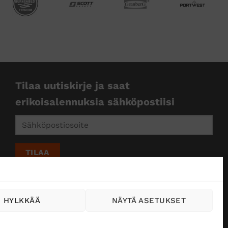
Tilaa uutiskirje ja saat
erikoisalennuksia sähköpostiisi
HYLKKÄÄ
NÄYTÄ ASETUKSET