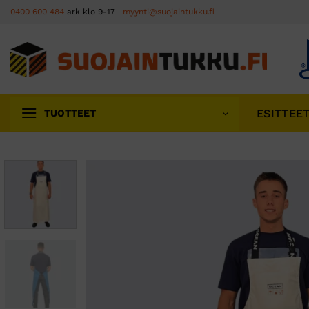
Skip
0400 600 484
ark klo 9-17 |
myynti@suojaintukku.fi
to
content
ESITTEE
TUOTTEET