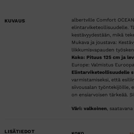
albertville Comfort OCEANin
KUVAUS
elintarviketeollisuudelle.
T
kestävyydestään, mikä tekee 
Mukava ja joustava: Kestä
liikkumisvapauden työsken
Koko: Pituus 125 cm ja le
Europe: Valmistus Euroopas
Elintarviketeollisuudelle s
varmistamiseksi, että esili
siivousalan työntekijöille,
on ensiarvoisen tärkeää.
S
Väri: valkoinen
, saatavana
LISÄTIEDOT
KOKO
M