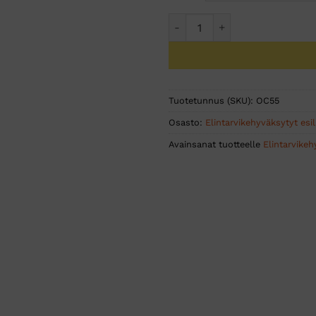
Albertville Comfort esiliin
Tuotetunnus (SKU):
OC55
Osasto:
Elintarvikehyväksytyt esil
Avainsanat tuotteelle
Elintarvikeh