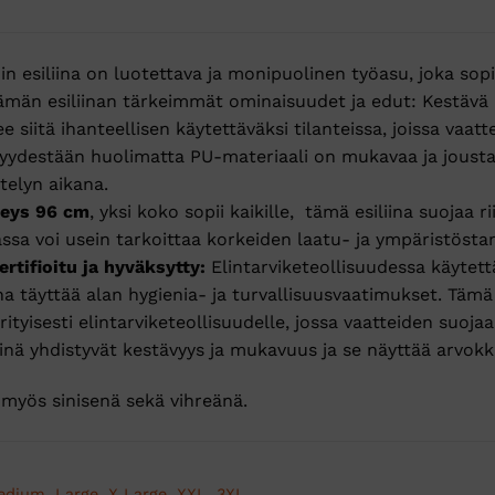
 esiliina on luotettava ja monipuolinen työasu, joka sopii u
ämän esiliinan tärkeimmät ominaisuudet ja edut:
Kestävä 
siitä ihanteellisen käytettäväksi tilanteissa, joissa vaattee
vyydestään huolimatta PU-materiaali on mukavaa ja jousta
telyn aikana.
veys 96 cm
, yksi koko sopii kaikille, tämä esiliina suojaa ri
sa voi usein tarkoittaa korkeiden laatu- ja ympäristöst
ertifioitu ja hyväksytty:
Elintarviketeollisuudessa käytett
ina täyttää alan hygienia- ja turvallisuusvaatimukset.
Tämä 
 erityisesti elintarviketeollisuudelle, jossa vaatteiden s
iinä yhdistyvät kestävyys ja mukavuus ja se näyttää arvokk
 myös sinisenä sekä vihreänä.
edium
,
Large
,
X Large
,
XXL
,
3XL