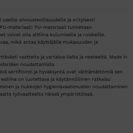
seille siivousteollisuudelle ja erityisesti
PU-materiaali: PU-materiaali tunnetaan
t voivat olla alttiina kulumiselle ja roiskeille.
vaa, mikä antaa käyttäjälle mukavuuden ja
ittävästi vaatteita ja vartaloa lialta ja nesteeltä.
Made in
andardien noudattamista.
ävä sertifiointi ja hyväksyntä ovat välttämättömiä sen
esiliina on luotettava ja käytännöllinen ratkaisu
uojaaminen ja tiukkojen hygieniavaatimusten noudattaminen
aalta työvaatteelta näissä ympäristöissä.