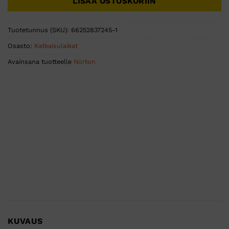
LISÄÄ OSTOSKORIIN
Tuotetunnus (SKU):
66252837245-1
Osasto:
Katkaisulaikat
Avainsana tuotteelle
Norton
KUVAUS