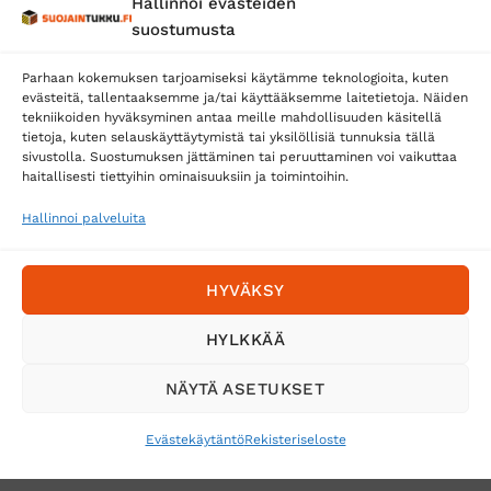
Hallinnoi evästeiden
suostumusta
Parhaan kokemuksen tarjoamiseksi käytämme teknologioita, kuten
evästeitä, tallentaaksemme ja/tai käyttääksemme laitetietoja. Näiden
tekniikoiden hyväksyminen antaa meille mahdollisuuden käsitellä
tietoja, kuten selauskäyttäytymistä tai yksilöllisiä tunnuksia tällä
Toimitustavat
sivustolla. Suostumuksen jättäminen tai peruuttaminen voi vaikuttaa
Posti
haitallisesti tiettyihin ominaisuuksiin ja toimintoihin.
Matkahuolto
Hallinnoi palveluita
Postnord
HYVÄKSY
Tilaa uutiskirje ja saat erikoisalennuksia
HYLKKÄÄ
sähköpostiisi
NÄYTÄ ASETUKSET
Evästekäytäntö
Rekisteriseloste