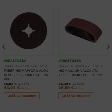
VARASTOSSA
VARASTOSSA
LEIKKAUS- HIONTA & KIILLOTUS
LEIKKAUS- HIONTA & KIILLOTUS
FIIBERIHIOMAPYÖRÖ ALOX
HIOMANAUHA ALOX ATL
NOR 125×22 F100 P24 – 25
75×533 R230 P60 – 10 KPL
KPL
54,02
€
46,30
€
alv 25,5%
alv 25,5%
43,04
€
36,89
€
alv 0%
alv 0%
LISÄÄ OSTOSKORIIN
LISÄÄ OSTOSKORIIN