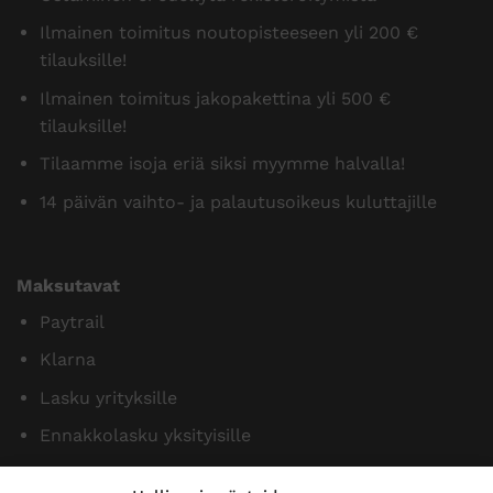
Ilmainen toimitus noutopisteeseen yli 200 €
tilauksille!
Ilmainen toimitus jakopakettina yli 500 €
tilauksille!
Tilaamme isoja eriä siksi myymme halvalla!
14 päivän vaihto- ja palautusoikeus kuluttajille
Maksutavat
Paytrail
Klarna
Lasku yrityksille
Ennakkolasku yksityisille