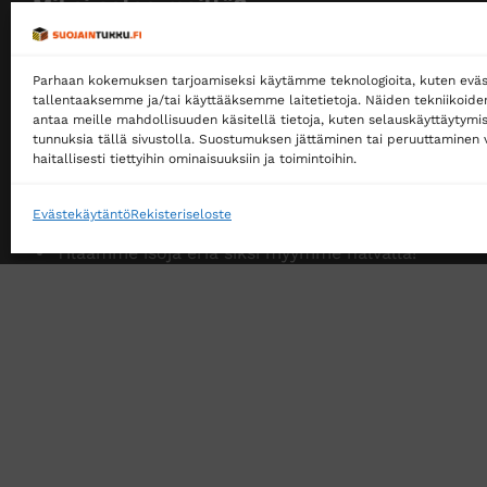
Miksi ostaa meiltä?
Myymme yksityisille ja yrityksille
Parhaan kokemuksen tarjoamiseksi käytämme teknologioita, kuten eväs
Ostaminen ei edellytä rekisteröitymistä
tallentaaksemme ja/tai käyttääksemme laitetietoja. Näiden tekniikoid
antaa meille mahdollisuuden käsitellä tietoja, kuten selauskäyttäytymistä
Ilmainen toimitus noutopisteeseen yli 200 €
tunnuksia tällä sivustolla. Suostumuksen jättäminen tai peruuttaminen v
tilauksille!
haitallisesti tiettyihin ominaisuuksiin ja toimintoihin.
Ilmainen toimitus jakopakettina yli 500 €
tilauksille!
Evästekäytäntö
Rekisteriseloste
Tilaamme isoja eriä siksi myymme halvalla!
14 päivän vaihto- ja palautusoikeus kuluttajille
VERKKOKAUPAN TOIMITUSEHDOT
TUOTEPALAU