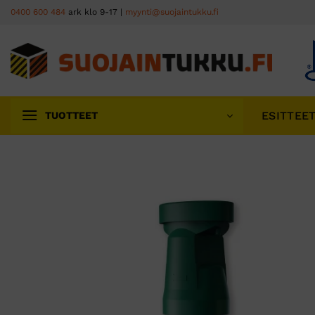
Skip
0400 600 484
ark klo 9-17 |
myynti@suojaintukku.fi
to
content
ESITTEE
TUOTTEET