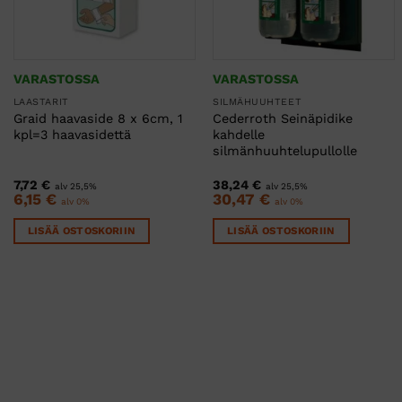
VARASTOSSA
VARASTOSSA
LAASTARIT
SILMÄHUUHTEET
Graid haavaside 8 x 6cm, 1
Cederroth Seinäpidike
kpl=3 haavasidettä
kahdelle
silmänhuuhtelupullolle
7,72
€
38,24
€
alv 25,5%
alv 25,5%
6,15
€
30,47
€
alv 0%
alv 0%
LISÄÄ OSTOSKORIIN
LISÄÄ OSTOSKORIIN