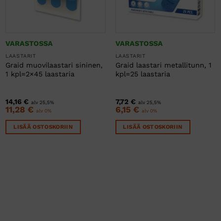
VARASTOSSA
VARASTOSSA
LAASTARIT
LAASTARIT
Graid muovilaastari sininen,
Graid laastari metallitunn, 1
1 kpl=2×45 laastaria
kpl=25 laastaria
14,16
€
7,72
€
alv 25,5%
alv 25,5%
11,28
€
6,15
€
alv 0%
alv 0%
LISÄÄ OSTOSKORIIN
LISÄÄ OSTOSKORIIN