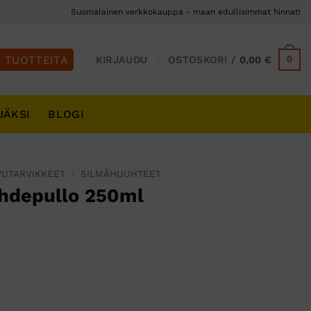
Suomalainen verkkokauppa - maan edullisimmat hinnat!
0
KIRJAUDU
OSTOSKORI /
0,00
€
JÄKSI
BLOGI
PUTARVIKKEET
/
SILMÄHUUHTEET
hdepullo 250ml