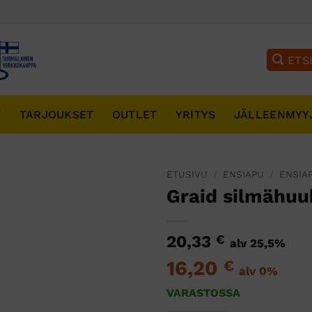
T
TARJOUKSET
OUTLET
YRITYS
JÄLLEENMYY
ETUSIVU
/
ENSIAPU
/
ENSIA
Graid silmähuu
20,33
€
alv 25,5%
16,20
€
alv 0%
VARASTOSSA