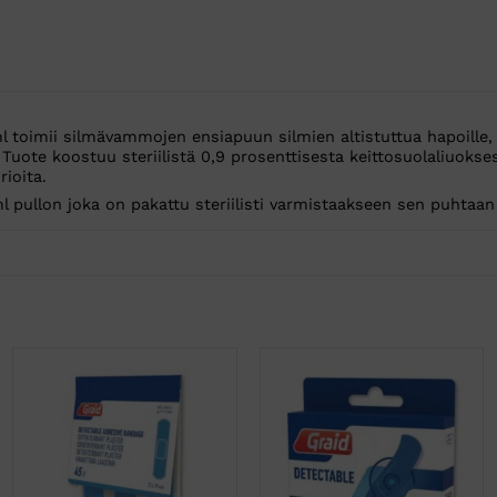
toimii silmävammojen ensiapuun silmien altistuttua hapoille, a
Tuote koostuu steriilistä 0,9 prosenttisesta keittosuolaliuokse
ioita.
 pullon joka on pakattu steriilisti varmistaakseen sen puhtaan