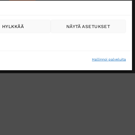
HYLKKÄÄ
NÄYTÄ ASETUKSET
Hallinnoi palveluita
VÄSTEKÄYTÄNTÖ (EU)
MUUTA EVÄSTEASETUKSIA