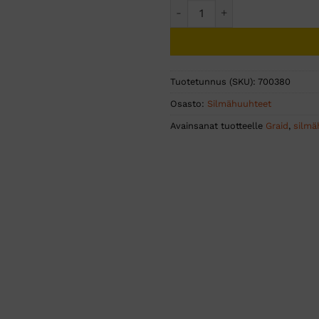
Graid silmähuuhdepullo 250
Tuotetunnus (SKU):
700380
Osasto:
Silmähuuhteet
Avainsanat tuotteelle
Graid
,
silm