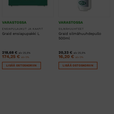
VARASTOSSA
VARASTOSSA
ENSIAPULAUKUT JA KAAPIT
SILMÄHUUHTEET
Graid silmähuuhdepullo
Graid ensiapupakki L
500ml
218,68
€
20,33
€
alv 25,5%
alv 25,5%
174,25
€
16,20
€
alv 0%
alv 0%
LISÄÄ OSTOSKORIIN
LISÄÄ OSTOSKORIIN