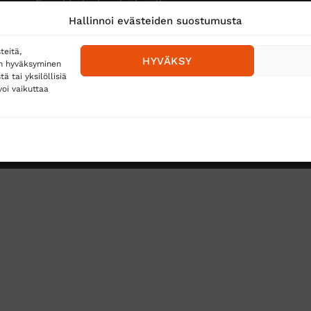
Ennakkolasku yksityisille
Hallinnoi evästeiden suostumusta
teitä,
HYVÄKSY
en hyväksyminen
 tai yksilöllisiä
oi vaikuttaa
Toimitustavat
Posti
Matkahuolto
Postnord
TUS
TÖIHIN SUOJAINTUKKUUN?
REKISTERISELOSTE
E