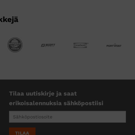
kkejä
Tilaa uutiskirje ja saat
erikoisalennuksia sähköpostiisi