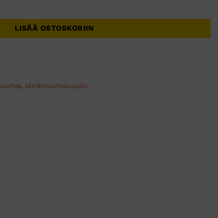
ml määrä
LISÄÄ OSTOSKORIIN
ähuuhde
,
silmänhuuhtelupullo