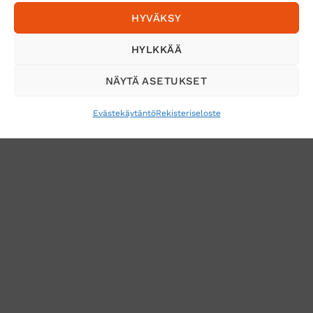
HYVÄKSY
Tilaa uutiskirje ja saat erikoisalennuksia
HYLKKÄÄ
sähköpostiisi
NÄYTÄ ASETUKSET
Evästekäytäntö
Rekisteriseloste
VERKKOKAUPAN TOIMITUSEHDOT
TUOTEPALAUTUS
TÖIHIN SUOJAINTUKKUUN?
REKISTERISELOSTE
EVÄSTEKÄYTÄNTÖ (EU)
MUUTA EVÄSTEASETUKSIA
Copyright 2026 ©
Suojaintukku