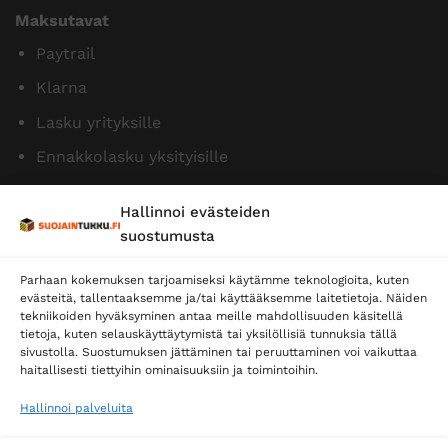
Maksutavat
Paytrail
Klarna
Lasku yrityksille
Ennakkolasku yksityisille
Hallinnoi evästeiden
suostumusta
Parhaan kokemuksen tarjoamiseksi käytämme teknologioita, kuten
evästeitä, tallentaaksemme ja/tai käyttääksemme laitetietoja. Näiden
tekniikoiden hyväksyminen antaa meille mahdollisuuden käsitellä
tietoja, kuten selauskäyttäytymistä tai yksilöllisiä tunnuksia tällä
Toimitustavat
sivustolla. Suostumuksen jättäminen tai peruuttaminen voi vaikuttaa
Posti
haitallisesti tiettyihin ominaisuuksiin ja toimintoihin.
Matkahuolto
Hallinnoi palveluita
Postnord