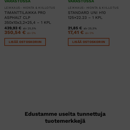
VARASTOSSA
VARASTOSSA
LEIKKAUS- HIONTA & KIILLOTUS
LEIKKAUS- HIONTA & KIILLOTUS
TIMANTTILAIKKA PRO
STANDARD UNI H10
ASPHALT CLP
125×22.23 – 1 KPL
350x10x3,2×25,4 – 1 KPL
439,93
€
21,85
€
alv 25,5%
alv 25,5%
350,54
€
17,41
€
alv 0%
alv 0%
LISÄÄ OSTOSKORIIN
LISÄÄ OSTOSKORIIN
Edustamme useita tunnettuja
tuotemerkkejä