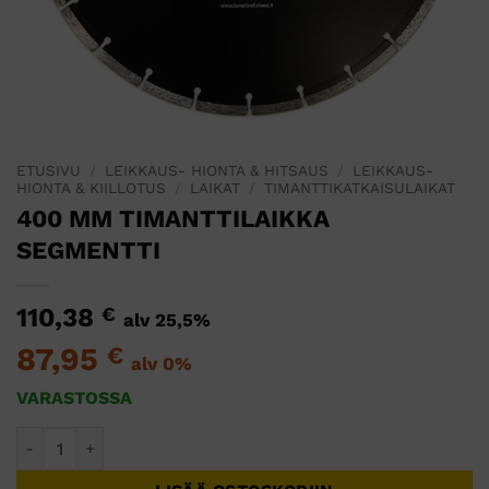
ETUSIVU
/
LEIKKAUS- HIONTA & HITSAUS
/
LEIKKAUS-
HIONTA & KIILLOTUS
/
LAIKAT
/
TIMANTTIKATKAISULAIKAT
400 MM TIMANTTILAIKKA
SEGMENTTI
110,38
€
alv 25,5%
87,95
€
alv 0%
VARASTOSSA
400 MM TIMANTTILAIKKA SEGMENTTI määrä