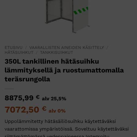
ETUSIVU
/
VAARALLISTEN AINEIDEN KÄSITTELY
/
HÄTÄSUIHKUT
/
TANKKISUIHKUT
350L tankillinen hätäsuihku
lämmityksellä ja ruostumattomalla
teräsrungolla
8875,99
€
alv 25,5%
7072,50
€
alv 0%
Uppolämmitetty hätäsäiliösuihku käytettäväksi
vaarattomissa ympäristöissä. Soveltuu käytettäväksi
riittämättömässä vedenpaineessa Integroitu