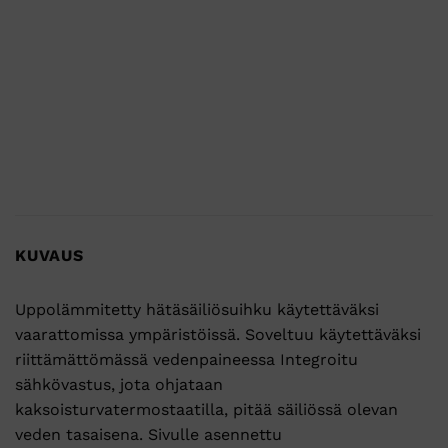
KUVAUS
Uppolämmitetty hätäsäiliösuihku käytettäväksi
vaarattomissa ympäristöissä. Soveltuu käytettäväksi
riittämättömässä vedenpaineessa Integroitu
sähkövastus, jota ohjataan
kaksoisturvatermostaatilla, pitää säiliössä olevan
veden tasaisena. Sivulle asennettu