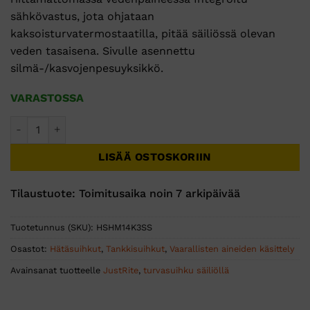
sähkövastus, jota ohjataan
kaksoisturvatermostaatilla, pitää säiliössä olevan
veden tasaisena. Sivulle asennettu
silmä-/kasvojenpesuyksikkö.
VARASTOSSA
350L tankillinen hätäsuihku lämmityksellä ja ruostumattoma
LISÄÄ OSTOSKORIIN
Tilaustuote: Toimitusaika noin 7 arkipäivää
Tuotetunnus (SKU):
HSHM14K3SS
Osastot:
Hätäsuihkut
,
Tankkisuihkut
,
Vaarallisten aineiden käsittely
Avainsanat tuotteelle
JustRite
,
turvasuihku säiliöllä