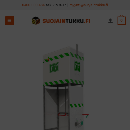
Skip
0400 600 484
ark klo 9-17 |
myynti@suojaintukku.fi
to
content
0