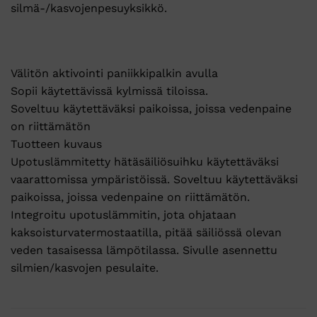
silmä-/kasvojenpesuyksikkö.
Välitön aktivointi paniikkipalkin avulla
Sopii käytettävissä kylmissä tiloissa.
Soveltuu käytettäväksi paikoissa, joissa vedenpaine
on riittämätön
Tuotteen kuvaus
Upotuslämmitetty hätäsäiliösuihku käytettäväksi
vaarattomissa ympäristöissä. Soveltuu käytettäväksi
paikoissa, joissa vedenpaine on riittämätön.
Integroitu upotuslämmitin, jota ohjataan
kaksoisturvatermostaatilla, pitää säiliössä olevan
veden tasaisessa lämpötilassa. Sivulle asennettu
silmien/kasvojen pesulaite.