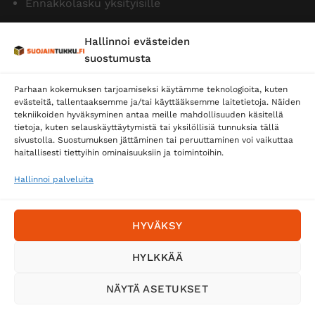
Ennakkolasku yksityisille
Hallinnoi evästeiden
suostumusta
Parhaan kokemuksen tarjoamiseksi käytämme teknologioita, kuten
evästeitä, tallentaaksemme ja/tai käyttääksemme laitetietoja. Näiden
tekniikoiden hyväksyminen antaa meille mahdollisuuden käsitellä
tietoja, kuten selauskäyttäytymistä tai yksilöllisiä tunnuksia tällä
Toimitustavat
sivustolla. Suostumuksen jättäminen tai peruuttaminen voi vaikuttaa
haitallisesti tiettyihin ominaisuuksiin ja toimintoihin.
Posti
Matkahuolto
Hallinnoi palveluita
Postnord
HYVÄKSY
Tilaa uutiskirje ja saat erikoisalennuksia
HYLKKÄÄ
sähköpostiisi
NÄYTÄ ASETUKSET