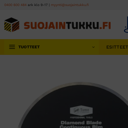
Skip
0400 600 484
ark klo 9-17 |
myynti@suojaintukku.fi
to
content
ESITTEE
TUOTTEET