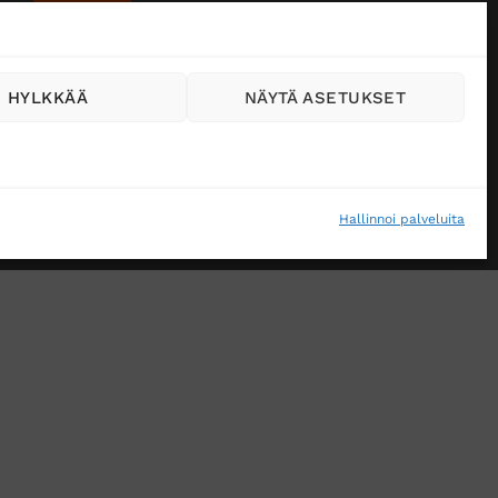
HYLKKÄÄ
NÄYTÄ ASETUKSET
Hallinnoi palveluita
VÄSTEKÄYTÄNTÖ (EU)
MUUTA EVÄSTEASETUKSIA