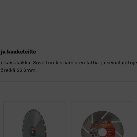
 ja kaakeleille
tkaisulaikka. Soveltuu keraamisten lattia-ja seinälaatto
iöreikä 22,2mm.