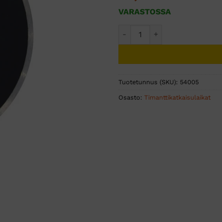
VARASTOSSA
180 MM (22,2) TIMANTTILA
Tuotetunnus (SKU):
54005
Osasto:
Timanttikatkaisulaikat