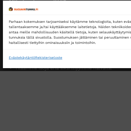
Miksi ostaa meiltä?
Myymme yksityisille ja yrityksille
Parhaan kokemuksen tarjoamiseksi käytämme teknologioita, kuten eväs
Ostaminen ei edellytä rekisteröitymistä
tallentaaksemme ja/tai käyttääksemme laitetietoja. Näiden tekniikoid
antaa meille mahdollisuuden käsitellä tietoja, kuten selauskäyttäytymistä
Ilmainen toimitus noutopisteeseen yli 200 €
tunnuksia tällä sivustolla. Suostumuksen jättäminen tai peruuttaminen v
tilauksille!
haitallisesti tiettyihin ominaisuuksiin ja toimintoihin.
Ilmainen toimitus jakopakettina yli 500 €
tilauksille!
Evästekäytäntö
Rekisteriseloste
Tilaamme isoja eriä siksi myymme halvalla!
14 päivän vaihto- ja palautusoikeus kuluttajille
VERKKOKAUPAN TOIMITUSEHDOT
TUOTEPALAU