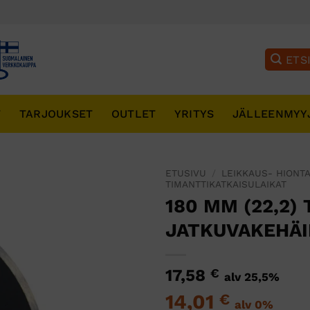
T
TARJOUKSET
OUTLET
YRITYS
JÄLLEENMYY
ETUSIVU
/
LEIKKAUS- HIONTA
TIMANTTIKATKAISULAIKAT
180 MM (22,2)
JATKUVAKEHÄ
17,58
€
alv 25,5%
14,01
€
alv 0%