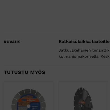
Katkaisulaikka laatoille
KUVAUS
Jatkuvakehäinen timanttika
kulmahiomakoneella. Kesk
TUTUSTU MYÖS