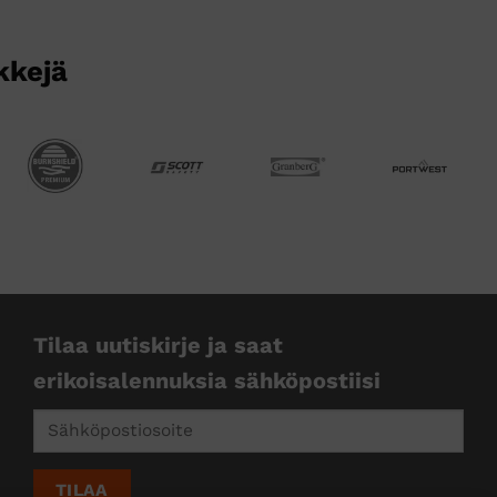
kkejä
Tilaa uutiskirje ja saat
erikoisalennuksia sähköpostiisi