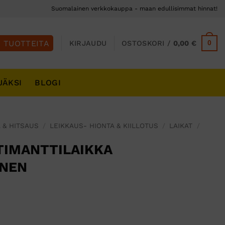
Suomalainen verkkokauppa - maan edullisimmat hinnat!
0
KIRJAUDU
OSTOSKORI /
0,00
€
JÄKSI
BLOGI
 & HITSAUS
/
LEIKKAUS- HIONTA & KIILLOTUS
/
LAIKAT
/
 TIMANTTILAIKKA
INEN