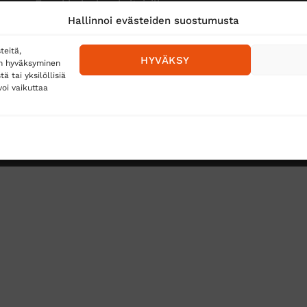
Ennakkolasku yksityisille
Hallinnoi evästeiden suostumusta
teitä,
HYVÄKSY
en hyväksyminen
 tai yksilöllisiä
oi vaikuttaa
Toimitustavat
Posti
Matkahuolto
Postnord
TUS
TÖIHIN SUOJAINTUKKUUN?
REKISTERISELOSTE
E