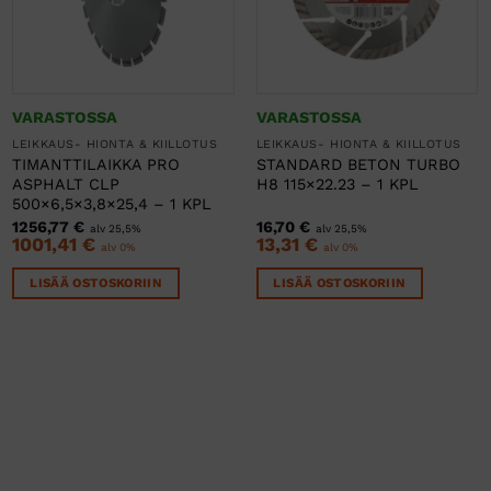
VARASTOSSA
VARASTOSSA
LEIKKAUS- HIONTA & KIILLOTUS
LEIKKAUS- HIONTA & KIILLOTUS
TIMANTTILAIKKA PRO
STANDARD BETON TURBO
ASPHALT CLP
H8 115×22.23 – 1 KPL
500×6,5×3,8×25,4 – 1 KPL
1256,77
€
16,70
€
alv 25,5%
alv 25,5%
1001,41
€
13,31
€
alv 0%
alv 0%
LISÄÄ OSTOSKORIIN
LISÄÄ OSTOSKORIIN