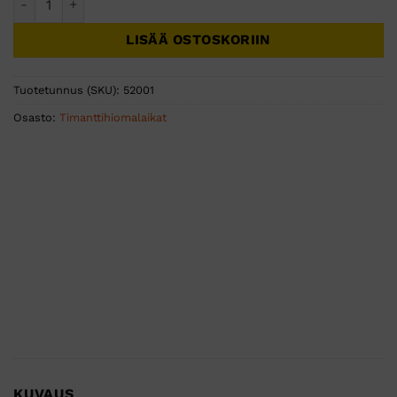
LISÄÄ OSTOSKORIIN
Tuotetunnus (SKU):
52001
Osasto:
Timanttihiomalaikat
KUVAUS