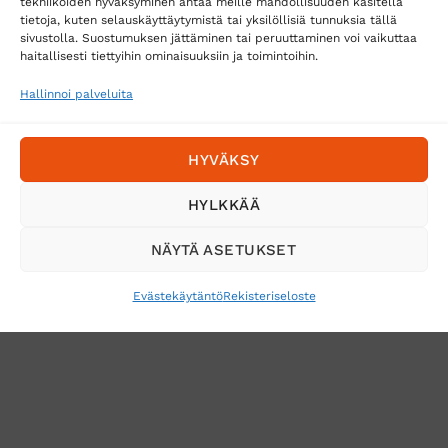
tekniikoiden hyväksyminen antaa meille mahdollisuuden käsitellä
tietoja, kuten selauskäyttäytymistä tai yksilöllisiä tunnuksia tällä
Toimitustavat
sivustolla. Suostumuksen jättäminen tai peruuttaminen voi vaikuttaa
Posti
haitallisesti tiettyihin ominaisuuksiin ja toimintoihin.
Matkahuolto
Hallinnoi palveluita
Postnord
HYVÄKSY
Tilaa uutiskirje ja saat erikoisalennuksia
HYLKKÄÄ
sähköpostiisi
NÄYTÄ ASETUKSET
Evästekäytäntö
Rekisteriseloste