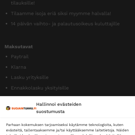
tilauksille!
Tilaamme isoja eriä siksi myymme halvalla!
14 päivän vaihto- ja palautusoikeus kuluttajille
Maksutavat
Paytrail
Klarna
Lasku yrityksille
Ennakkolasku yksityisille
Hallinnoi evästeiden
suostumusta
Parhaan kokemuksen tarjoamiseksi käytämme teknologioita, kuten
evästeitä, tallentaaksemme ja/tai käyttääksemme laitetietoja. Näiden