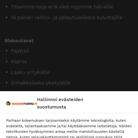
Tilaamme isoja eriä siksi myymme halvalla!
14 päivän vaihto- ja palautusoikeus kuluttajille
Maksutavat
Paytrail
Klarna
Lasku yrityksille
Ennakkolasku yksityisille
Hallinnoi evästeiden
suostumusta
Parhaan kokemuksen tarjoamiseksi käytämme teknologioita, kuten
evästeitä, tallentaaksemme ja/tai käyttääksemme laitetietoja. Näiden
tekniikoiden hyväksyminen antaa meille mahdollisuuden käsitellä
tietoja, kuten selauskäyttäytymistä tai yksilöllisiä tunnuksia tällä