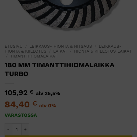
ETUSIVU
/
LEIKKAUS- HIONTA & HITSAUS
/
LEIKKAUS-
HIONTA & KIILLOTUS
/
LAIKAT
/
HIONTA & KIILLOTUS LAIKAT
/
TIMANTTIHIOMALAIKAT
180 MM TIMANTTIHIOMALAIKKA
TURBO
105,92
€
alv 25,5%
84,40
€
alv 0%
VARASTOSSA
180 MM TIMANTTIHIOMALAIKKA TURBO määrä