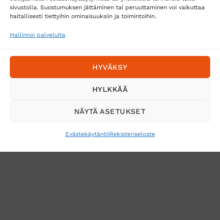
Toimitustavat
sivustolla. Suostumuksen jättäminen tai peruuttaminen voi vaikuttaa
haitallisesti tiettyihin ominaisuuksiin ja toimintoihin.
Posti
Matkahuolto
Hallinnoi palveluita
Postnord
HYVÄKSY
Tilaa uutiskirje ja saat erikoisalennuksia
HYLKKÄÄ
sähköpostiisi
NÄYTÄ ASETUKSET
Evästekäytäntö
Rekisteriseloste