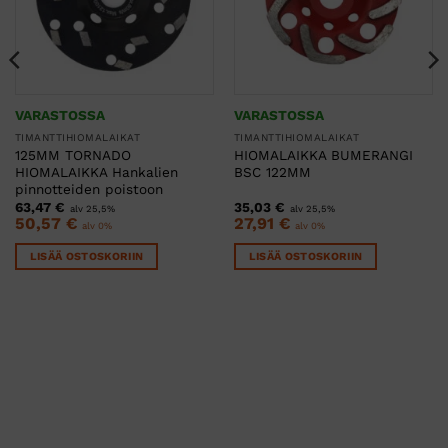
VARASTOSSA
VARASTOSSA
TIMANTTIHIOMALAIKAT
TIMANTTIHIOMALAIKAT
125MM TORNADO
HIOMALAIKKA BUMERANGI
HIOMALAIKKA Hankalien
BSC 122MM
pinnotteiden poistoon
63,47
€
35,03
€
alv 25,5%
alv 25,5%
50,57
€
27,91
€
alv 0%
alv 0%
LISÄÄ OSTOSKORIIN
LISÄÄ OSTOSKORIIN