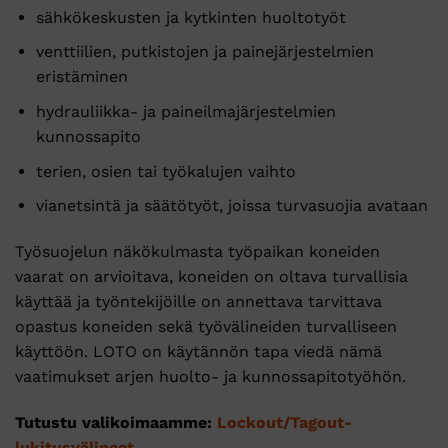
sähkökeskusten ja kytkinten huoltotyöt
venttiilien, putkistojen ja painejärjestelmien
eristäminen
hydrauliikka- ja paineilmajärjestelmien
kunnossapito
terien, osien tai työkalujen vaihto
vianetsintä ja säätötyöt, joissa turvasuojia avataan
Työsuojelun näkökulmasta työpaikan koneiden
vaarat on arvioitava, koneiden on oltava turvallisia
käyttää ja työntekijöille on annettava tarvittava
opastus koneiden sekä työvälineiden turvalliseen
käyttöön. LOTO on käytännön tapa viedä nämä
vaatimukset arjen huolto- ja kunnossapitotyöhön.
Tutustu valikoimaamme:
Lockout/Tagout-
lukitusvälineet