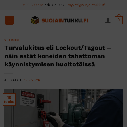
Skip
0400 600 484
ark klo 9-17 |
myynti@suojaintukku.fi
to
content
0
YLEINEN
Turvalukitus eli Lockout/Tagout –
näin estät koneiden tahattoman
käynnistymisen huoltotöissä
JULKAISTU
15.5.2026
15
touko