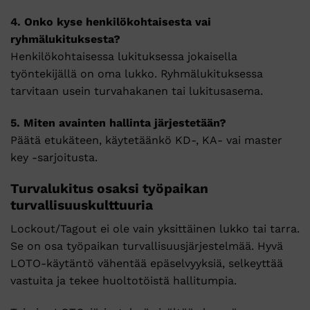
4. Onko kyse henkilökohtaisesta vai
ryhmälukituksesta?
Henkilökohtaisessa lukituksessa jokaisella
työntekijällä on oma lukko. Ryhmälukituksessa
tarvitaan usein turvahakanen tai lukitusasema.
5. Miten avainten hallinta järjestetään?
Päätä etukäteen, käytetäänkö KD-, KA- vai master
key -sarjoitusta.
Turvalukitus osaksi työpaikan
turvallisuuskulttuuria
Lockout/Tagout ei ole vain yksittäinen lukko tai tarra.
Se on osa työpaikan turvallisuusjärjestelmää. Hyvä
LOTO-käytäntö vähentää epäselvyyksiä, selkeyttää
vastuita ja tekee huoltotöistä hallitumpia.