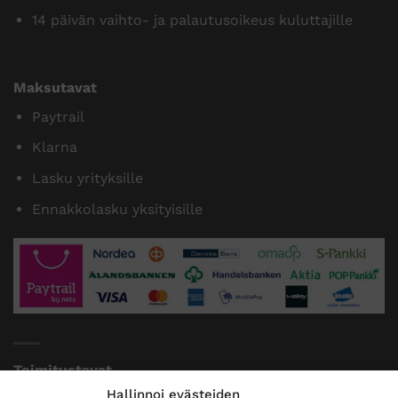
14 päivän vaihto- ja palautusoikeus kuluttajille
Maksutavat
Paytrail
Klarna
Lasku yrityksille
Ennakkolasku yksityisille
Toimitustavat
Hallinnoi evästeiden