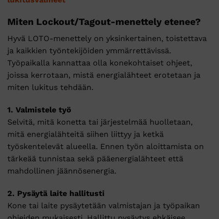
Miten Lockout/Tagout-menettely etenee?
Hyvä LOTO-menettely on yksinkertainen, toistettava
ja kaikkien työntekijöiden ymmärrettävissä.
Työpaikalla kannattaa olla konekohtaiset ohjeet,
joissa kerrotaan, mistä energialähteet erotetaan ja
miten lukitus tehdään.
1. Valmistele työ
Selvitä, mitä konetta tai järjestelmää huolletaan,
mitä energialähteitä siihen liittyy ja ketkä
työskentelevät alueella. Ennen työn aloittamista on
tärkeää tunnistaa sekä pääenergialähteet että
mahdollinen jäännösenergia.
2. Pysäytä laite hallitusti
Kone tai laite pysäytetään valmistajan ja työpaikan
ohjeiden mukaisesti. Hallittu pysäytys ehkäisee