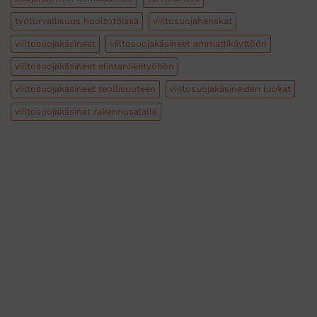
työturvallisuus huoltotöissä
viiltosuojahanskat
viiltosuojakäsineet
viiltosuojakäsineet ammattikäyttöön
viiltosuojakäsineet elintarviketyöhön
viiltosuojakäsineet teollisuuteen
viiltosuojakäsineiden luokat
viiltosuojakäsinet rakennusalalle