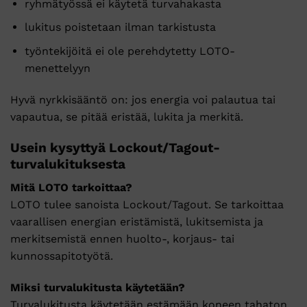
ryhmätyössä ei käytetä turvahakasta
lukitus poistetaan ilman tarkistusta
työntekijöitä ei ole perehdytetty LOTO-
menettelyyn
Hyvä nyrkkisääntö on: jos energia voi palautua tai
vapautua, se pitää eristää, lukita ja merkitä.
Usein kysyttyä Lockout/Tagout-
turvalukituksesta
Mitä LOTO tarkoittaa?
LOTO tulee sanoista Lockout/Tagout. Se tarkoittaa
vaarallisen energian eristämistä, lukitsemista ja
merkitsemistä ennen huolto-, korjaus- tai
kunnossapitotyötä.
Miksi turvalukitusta käytetään?
Turvalukitusta käytetään estämään koneen tahaton