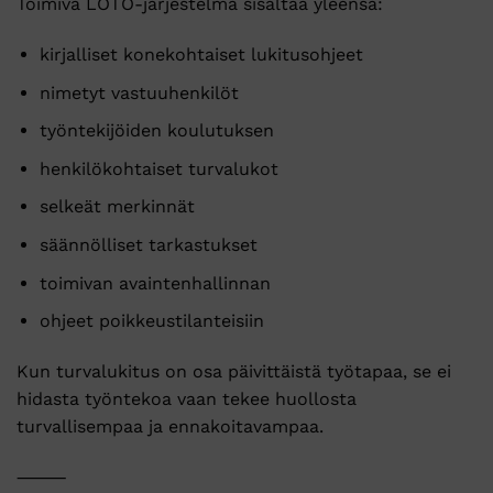
Toimiva LOTO-järjestelmä sisältää yleensä:
kirjalliset konekohtaiset lukitusohjeet
nimetyt vastuuhenkilöt
työntekijöiden koulutuksen
henkilökohtaiset turvalukot
selkeät merkinnät
säännölliset tarkastukset
toimivan avaintenhallinnan
ohjeet poikkeustilanteisiin
Kun turvalukitus on osa päivittäistä työtapaa, se ei
hidasta työntekoa vaan tekee huollosta
turvallisempaa ja ennakoitavampaa.
⸻