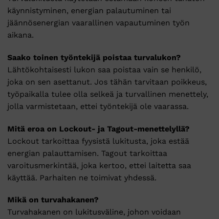
käynnistyminen, energian palautuminen tai
jäännösenergian vaarallinen vapautuminen työn
aikana.
Saako toinen työntekijä poistaa turvalukon?
Lähtökohtaisesti lukon saa poistaa vain se henkilö,
joka on sen asettanut. Jos tähän tarvitaan poikkeus,
työpaikalla tulee olla selkeä ja turvallinen menettely,
jolla varmistetaan, ettei työntekijä ole vaarassa.
Mitä eroa on Lockout- ja Tagout-menettelyllä?
Lockout tarkoittaa fyysistä lukitusta, joka estää
energian palauttamisen. Tagout tarkoittaa
varoitusmerkintää, joka kertoo, ettei laitetta saa
käyttää. Parhaiten ne toimivat yhdessä.
Mikä on turvahakanen?
Turvahakanen on lukitusväline, johon voidaan