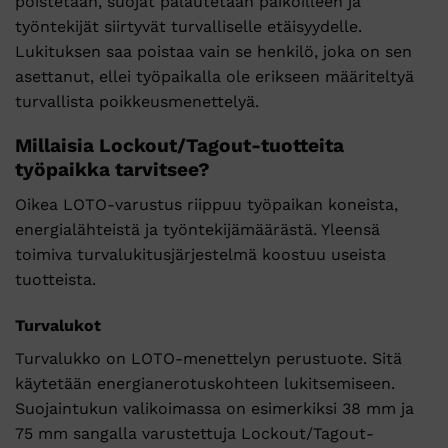
poistetaan, suojat palautetaan paikoilleen ja
työntekijät siirtyvät turvalliselle etäisyydelle.
Lukituksen saa poistaa vain se henkilö, joka on sen
asettanut, ellei työpaikalla ole erikseen määriteltyä
turvallista poikkeusmenettelyä.
Millaisia Lockout/Tagout-tuotteita
työpaikka tarvitsee?
Oikea LOTO-varustus riippuu työpaikan koneista,
energialähteistä ja työntekijämäärästä. Yleensä
toimiva turvalukitusjärjestelmä koostuu useista
tuotteista.
Turvalukot
Turvalukko on LOTO-menettelyn perustuote. Sitä
käytetään energianerotuskohteen lukitsemiseen.
Suojaintukun valikoimassa on esimerkiksi 38 mm ja
75 mm sangalla varustettuja Lockout/Tagout-