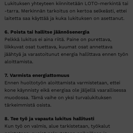
Lukituksen yhteyteen kiinnitetään LOTO-merkintä tai
-tarra. Merkinnän tarkoitus on kertoa selkeästi, ettei
laitetta saa käyttää ja kuka lukituksen on asettanut.
6. Poista tai hallitse jäännösenergia
Pelkkä lukitus ei aina riitä. Paine on purettava,
liikkuvat osat tuettava, kuumat osat annettava
jäähtyä ja varastoitunut energia hallittava ennen työn
aloittamista.
7. Varmista energiattomuus
Ennen huoltotyön aloittamista varmistetaan, ettei
kone käynnisty eikä energiaa ole jäljellä vaarallisessa
muodossa. Tämä vaihe on yksi turvalukituksen
tärkeimmistä osista.
8. Tee työ ja vapauta lukitus hallitusti
Kun työ on valmis, alue tarkistetaan, työkalut