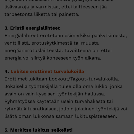
lisävaaroja ja varmistaa, ettei laitteeseen jää
tarpeetonta liikettä tai painetta.
3. Eristä energialähteet
Energialähteet erotetaan esimerkiksi pääkytkimestä,
venttiilistä, erotuskytkimestä tai muusta
energianerotuslaitteesta. Tavoitteena on, ettei
energia voi siirtyä koneeseen työn aikana.
4.
Lukitse erottimet turvalukoilla
Erottimet lukitaan Lockout/Tagout-turvalukoilla.
Jokaisella työntekijällä tulee olla oma lukko, jonka
avain on vain kyseisen työntekijän hallussa.
Ryhmätyössä käytetään usein turvahakasta tai
ryhmälukitusratkaisua, jolloin jokainen työntekijä voi
lisätä oman lukkonsa samaan lukituspisteeseen.
5. Merkitse lukitus selkeästi