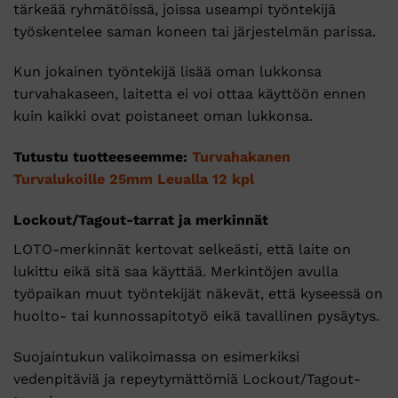
tärkeää ryhmätöissä, joissa useampi työntekijä
työskentelee saman koneen tai järjestelmän parissa.
Kun jokainen työntekijä lisää oman lukkonsa
turvahakaseen, laitetta ei voi ottaa käyttöön ennen
kuin kaikki ovat poistaneet oman lukkonsa.
Tutustu tuotteeseemme:
Turvahakanen
Turvalukoille 25mm Leualla 12 kpl
Lockout/Tagout-tarrat ja merkinnät
LOTO-merkinnät kertovat selkeästi, että laite on
lukittu eikä sitä saa käyttää. Merkintöjen avulla
työpaikan muut työntekijät näkevät, että kyseessä on
huolto- tai kunnossapitotyö eikä tavallinen pysäytys.
Suojaintukun valikoimassa on esimerkiksi
vedenpitäviä ja repeytymättömiä Lockout/Tagout-