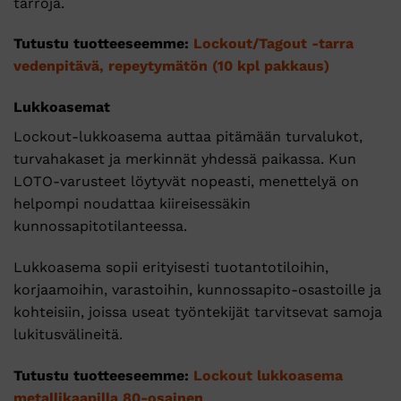
tarroja.
Tutustu tuotteeseemme:
Lockout/Tagout -tarra
vedenpitävä, repeytymätön (10 kpl pakkaus)
Lukkoasemat
Lockout-lukkoasema auttaa pitämään turvalukot,
turvahakaset ja merkinnät yhdessä paikassa. Kun
LOTO-varusteet löytyvät nopeasti, menettelyä on
helpompi noudattaa kiireisessäkin
kunnossapitotilanteessa.
Lukkoasema sopii erityisesti tuotantotiloihin,
korjaamoihin, varastoihin, kunnossapito-osastoille ja
kohteisiin, joissa useat työntekijät tarvitsevat samoja
lukitusvälineitä.
Tutustu tuotteeseemme:
Lockout lukkoasema
metallikaapilla 80-osainen