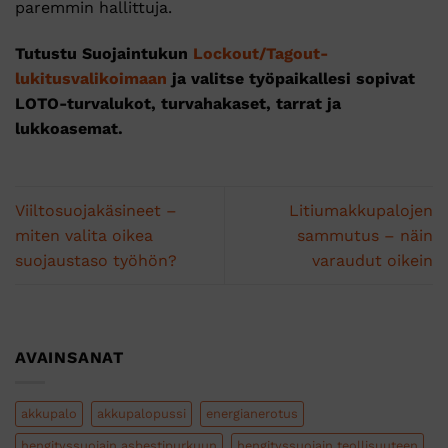
paremmin hallittuja.
Tutustu Suojaintukun
Lockout/Tagout-
lukitusvalikoimaan
ja valitse työpaikallesi sopivat
LOTO-turvalukot, turvahakaset, tarrat ja
lukkoasemat.
Viiltosuojakäsineet –
Litiumakkupalojen
miten valita oikea
sammutus – näin
suojaustaso työhön?
varaudut oikein
AVAINSANAT
akkupalo
akkupalopussi
energianerotus
hengityssuojain asbestipurkuun
hengityssuojain teollisuuteen