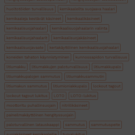
huoltotöiden turvallisuus
kemikaaleilta suojaava haalari
kemikaaleja kestävät käsineet
kemikaalikäsineet
kemikaalisuojahaalari
kemikaalisuojahaalarin valinta
kemikaalisuojahaalarit
kemikaalisuojakäsineet
kemikaalisuojavaate
kertakäyttöinen kemikaalisuojahaalari
koneiden tahaton käynnistyminen
kunnossapidon turvallisuus
litiumakku
litiumakkujen paloturvallisuus
litiumakkupalo
litiumakkupalojen sammutus
litiumakkusammutin
litiumakun sammutus
litiumioniakkupalo
lockout tagout
lockout tagout lukitus
LOTO
LOTO-lukitus
moottoritu puhallinsuojain
nitriilikäsineet
paineilmakäyttöinen hengityssuojain
paloturvallinen latauskaappi
sammutus
sammutuspeite
suojakäsineet kemikaaleille
turvalukitus