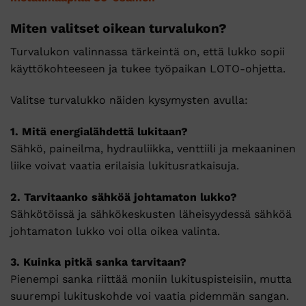
Miten valitset oikean turvalukon?
Turvalukon valinnassa tärkeintä on, että lukko sopii
käyttökohteeseen ja tukee työpaikan LOTO-ohjetta.
Valitse turvalukko näiden kysymysten avulla:
1. Mitä energialähdettä lukitaan?
Sähkö, paineilma, hydrauliikka, venttiili ja mekaaninen
liike voivat vaatia erilaisia lukitusratkaisuja.
2. Tarvitaanko sähköä johtamaton lukko?
Sähkötöissä ja sähkökeskusten läheisyydessä sähköä
johtamaton lukko voi olla oikea valinta.
3. Kuinka pitkä sanka tarvitaan?
Pienempi sanka riittää moniin lukituspisteisiin, mutta
suurempi lukituskohde voi vaatia pidemmän sangan.