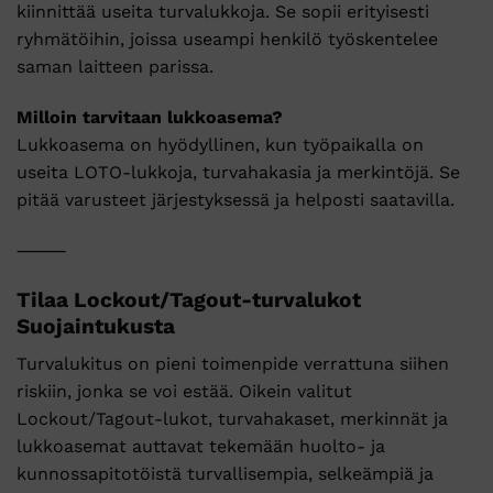
kiinnittää useita turvalukkoja. Se sopii erityisesti
ryhmätöihin, joissa useampi henkilö työskentelee
saman laitteen parissa.
Milloin tarvitaan lukkoasema?
Lukkoasema on hyödyllinen, kun työpaikalla on
useita LOTO-lukkoja, turvahakasia ja merkintöjä. Se
pitää varusteet järjestyksessä ja helposti saatavilla.
⸻
Tilaa Lockout/Tagout-turvalukot
Suojaintukusta
Turvalukitus on pieni toimenpide verrattuna siihen
riskiin, jonka se voi estää. Oikein valitut
Lockout/Tagout-lukot, turvahakaset, merkinnät ja
lukkoasemat auttavat tekemään huolto- ja
kunnossapitotöistä turvallisempia, selkeämpiä ja