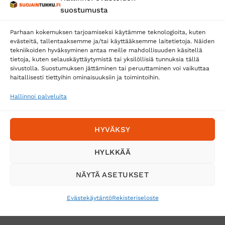
Posti
suostumusta
Matkahuolto
Parhaan kokemuksen tarjoamiseksi käytämme teknologioita, kuten
Postnord
evästeitä, tallentaaksemme ja/tai käyttääksemme laitetietoja. Näiden
tekniikoiden hyväksyminen antaa meille mahdollisuuden käsitellä
tietoja, kuten selauskäyttäytymistä tai yksilöllisiä tunnuksia tällä
sivustolla. Suostumuksen jättäminen tai peruuttaminen voi vaikuttaa
Tilaa uutiskirje ja saat erikoisalennuksia
haitallisesti tiettyihin ominaisuuksiin ja toimintoihin.
sähköpostiisi
Hallinnoi palveluita
HYVÄKSY
HYLKKÄÄ
NÄYTÄ ASETUKSET
Evästekäytäntö
Rekisteriseloste
VERKKOKAUPAN TOIMITUSEHDOT
TUOTEPALAUTUS