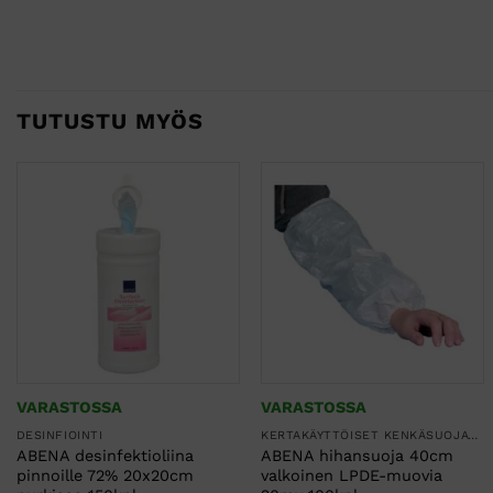
TUTUSTU MYÖS
VARASTOSSA
VARASTOSSA
DESINFIOINTI
KERTAKÄYTTÖISET KENKÄSUOJAT JA HIHASUOJAT
ABENA desinfektioliina
ABENA hihansuoja 40cm
pinnoille 72% 20x20cm
valkoinen LPDE-muovia