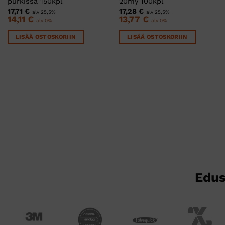
purkissa 150kpl
20my 100kpl
17,71
€
17,28
€
alv 25,5%
alv 25,5%
14,11
€
13,77
€
alv 0%
alv 0%
LISÄÄ OSTOSKORIIN
LISÄÄ OSTOSKORIIN
Edus