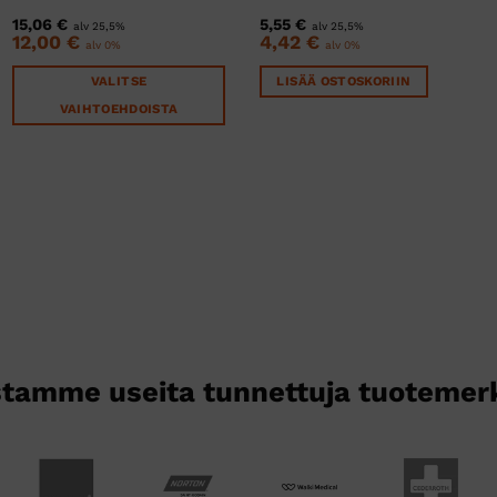
15,06
€
5,55
€
alv 25,5%
alv 25,5%
12,00
€
4,42
€
alv 0%
alv 0%
VALITSE
LISÄÄ OSTOSKORIIN
VAIHTOEHDOISTA
Tällä
tuotteella
on
useampi
muunnelma.
Voit
tehdä
valinnat
tuotteen
sivulla.
tamme useita tunnettuja tuotemer