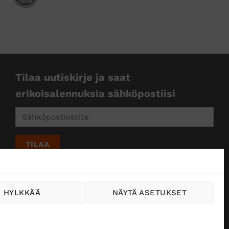
Tilaa uutiskirje ja saat
erikoisalennuksia sähköpostiisi
HYLKKÄÄ
NÄYTÄ ASETUKSET