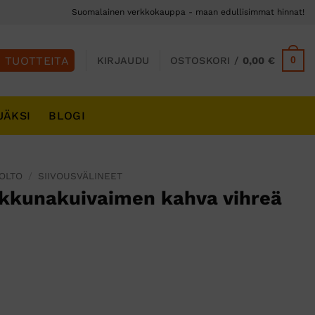
Suomalainen verkkokauppa - maan edullisimmat hinnat!
0
KIRJAUDU
OSTOSKORI /
0,00
€
JÄKSI
BLOGI
UOLTO
/
SIIVOUSVÄLINEET
ikkunakuivaimen kahva vihreä