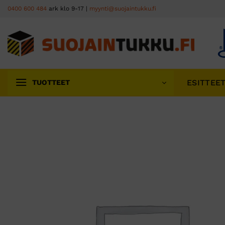
Skip
0400 600 484
ark klo 9-17 |
myynti@suojaintukku.fi
to
content
ESITTEE
TUOTTEET