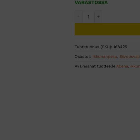
VARASTOSSA
Unger ErgoTec ikkunakuivaim
Tuotetunnus (SKU):
168425
Osastot:
Ikkunanpesu
,
Siivousväl
Avainsanat tuotteelle
Abena
,
ikku