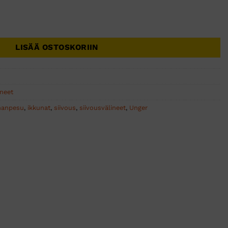
en kahva vihreä ETG00 1kpl määrä
LISÄÄ OSTOSKORIIN
ineet
nanpesu
,
ikkunat
,
siivous
,
siivousvälineet
,
Unger