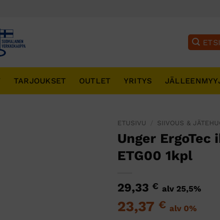
T
TARJOUKSET
OUTLET
YRITYS
JÄLLEENMYY
ETUSIVU
/
SIIVOUS & JÄTEH
Unger ErgoTec 
ETG00 1kpl
29,33
€
alv 25,5%
23,37
€
alv 0%