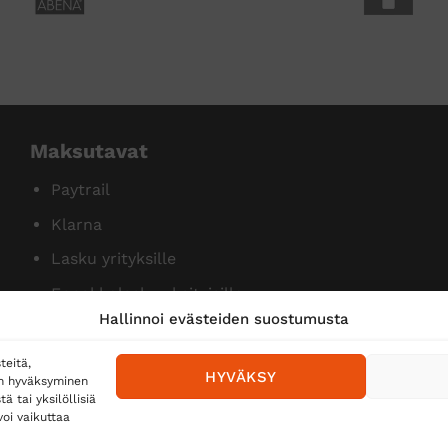
Maksutavat
Paytrail
Klarna
Lasku yrityksille
Ennakkolasku yksityisille
Hallinnoi evästeiden suostumusta
teitä,
HYVÄKSY
en hyväksyminen
 tai yksilöllisiä
oi vaikuttaa