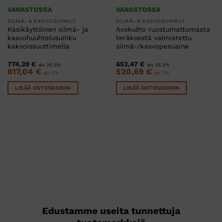
VARASTOSSA
VARASTOSSA
SILMÄ- & KASVOSUIHKUT
SILMÄ- & KASVOSUIHKUT
Käsikäyttöinen silmä- ja
Avokulho ruostumattomasta
kasvohuuhtelusuihku
teräksestä valmistettu
kaksoissuuttimella
silmä-/kasvopesuaine
774,39
€
653,47
€
alv 25,5%
alv 25,5%
617,04
€
520,69
€
alv 0%
alv 0%
LISÄÄ OSTOSKORIIN
LISÄÄ OSTOSKORIIN
Edustamme useita tunnettuja