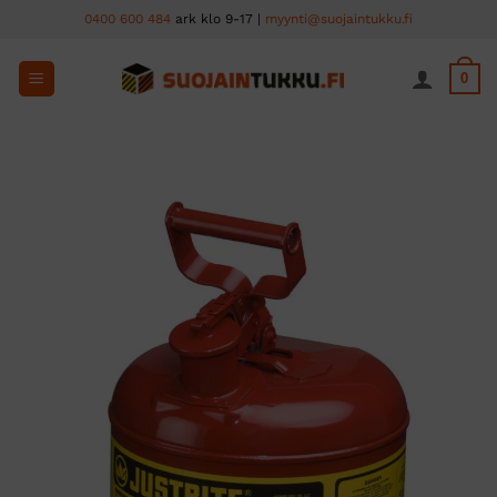
Skip
0400 600 484
ark klo 9-17 |
myynti@suojaintukku.fi
to
content
0