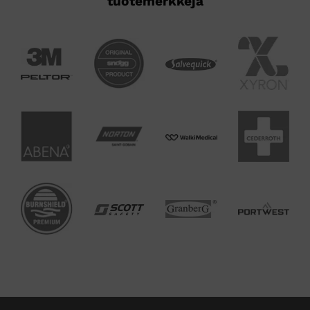
tuotemerkkejä