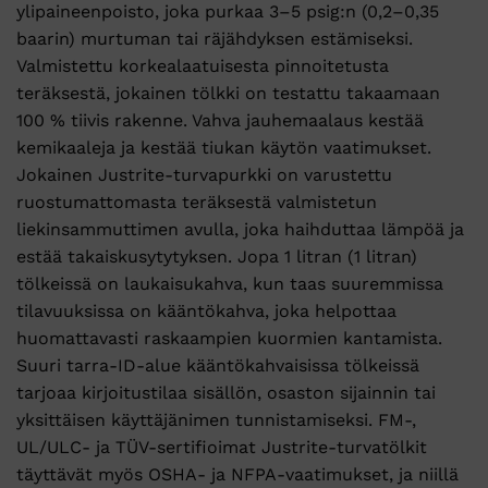
ylipaineenpoisto, joka purkaa 3–5 psig:n (0,2–0,35
baarin) murtuman tai räjähdyksen estämiseksi.
Valmistettu korkealaatuisesta pinnoitetusta
teräksestä, jokainen tölkki on testattu takaamaan
100 % tiivis rakenne. Vahva jauhemaalaus kestää
kemikaaleja ja kestää tiukan käytön vaatimukset.
Jokainen Justrite-turvapurkki on varustettu
ruostumattomasta teräksestä valmistetun
liekinsammuttimen avulla, joka haihduttaa lämpöä ja
estää takaiskusytytyksen. Jopa 1 litran (1 litran)
tölkeissä on laukaisukahva, kun taas suuremmissa
tilavuuksissa on kääntökahva, joka helpottaa
huomattavasti raskaampien kuormien kantamista.
Suuri tarra-ID-alue kääntökahvaisissa tölkeissä
tarjoaa kirjoitustilaa sisällön, osaston sijainnin tai
yksittäisen käyttäjänimen tunnistamiseksi. FM-,
UL/ULC- ja TÜV-sertifioimat Justrite-turvatölkit
täyttävät myös OSHA- ja NFPA-vaatimukset, ja niillä