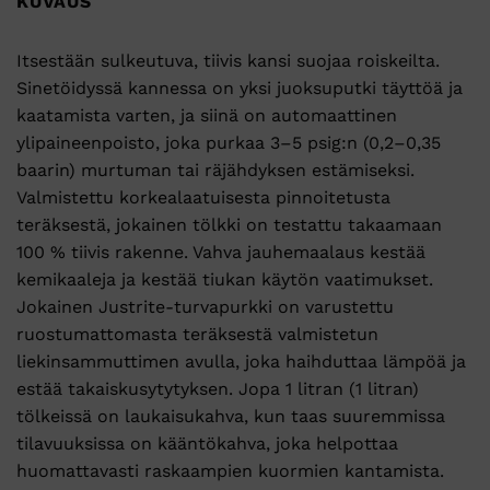
KUVAUS
Itsestään sulkeutuva, tiivis kansi suojaa roiskeilta.
Sinetöidyssä kannessa on yksi juoksuputki täyttöä ja
kaatamista varten, ja siinä on automaattinen
ylipaineenpoisto, joka purkaa 3–5 psig:n (0,2–0,35
baarin) murtuman tai räjähdyksen estämiseksi.
Valmistettu korkealaatuisesta pinnoitetusta
teräksestä, jokainen tölkki on testattu takaamaan
100 % tiivis rakenne. Vahva jauhemaalaus kestää
kemikaaleja ja kestää tiukan käytön vaatimukset.
Jokainen Justrite-turvapurkki on varustettu
ruostumattomasta teräksestä valmistetun
liekinsammuttimen avulla, joka haihduttaa lämpöä ja
estää takaiskusytytyksen. Jopa 1 litran (1 litran)
tölkeissä on laukaisukahva, kun taas suuremmissa
tilavuuksissa on kääntökahva, joka helpottaa
huomattavasti raskaampien kuormien kantamista.