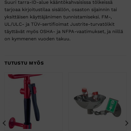
Suuri tarra-ID-alue kääntökahvaisissa tölkeissä
tarjoaa kirjoitustilaa sisällön, osaston sijainnin tai
yksittäisen käyttäjänimen tunnistamiseksi. FM-,
UL/ULC- ja TÜV-sertifioimat Justrite-turvatölkit
täyttävät myös OSHA- ja NFPA-vaatimukset, ja niillä
on kymmenen vuoden takuu.
TUTUSTU MYÖS