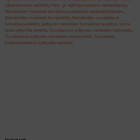
vähentäminen säiliöillä
,
Palo- ja räjähdysvaaraton nestesäilytys
,
Standardien mukaiset turvallisuusratkaisut nestesäilytykseen.
,
Standardien mukaiset turvasäiliöt
,
Standardien noudattavat
turvallisuussäiliöt
,
Syttyvien nesteiden turvallinen kuljetus
,
turva-
astia syttyville aineille
,
Turvakannut syttyvien nesteiden hallintaan
,
Turvakannut syttyvien nesteiden varastointiin
,
Turvalliset
kuljetusratkaisut syttyville nesteille