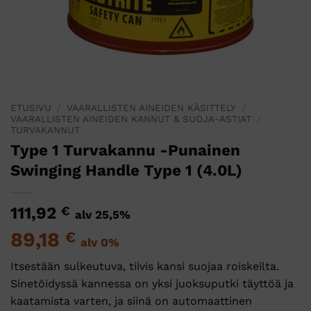
ETUSIVU
/
VAARALLISTEN AINEIDEN KÄSITTELY
/
VAARALLISTEN AINEIDEN KANNUT & SUOJA-ASTIAT
/
TURVAKANNUT
Type 1 Turvakannu -Punainen
Swinging Handle Type 1 (4.0L)
111,92
€
alv 25,5%
89,18
€
alv 0%
Itsestään sulkeutuva, tiivis kansi suojaa roiskeilta.
Sinetöidyssä kannessa on yksi juoksuputki täyttöä ja
kaatamista varten, ja siinä on automaattinen