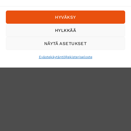
Postnord
HYVÄKSY
Tilaa uutiskirje ja saat erikoisalennuksia
HYLKKÄÄ
sähköpostiisi
NÄYTÄ ASETUKSET
Evästekäytäntö
Rekisteriseloste
VERKKOKAUPAN TOIMITUSEHDOT
TUOTEPALAUTUS
TÖIHIN SUOJAINTUKKUUN?
REKISTERISELOSTE
EVÄSTEKÄYTÄNTÖ (EU)
MUUTA EVÄSTEASETUKSIA