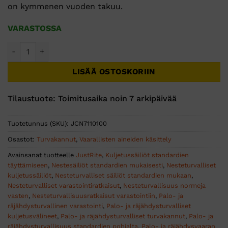
on kymmenen vuoden takuu.
VARASTOSSA
Type 1 Turvakannu -Punainen Swinging Handle Type 1 (4.0L)
LISÄÄ OSTOSKORIIN
Tilaustuote: Toimitusaika noin 7 arkipäivää
Tuotetunnus (SKU):
JCN7110100
Osastot:
Turvakannut
,
Vaarallisten aineiden käsittely
Avainsanat tuotteelle
JustRite
,
Kuljetussäiliöt standardien
täyttämiseen
,
Nestesäiliöt standardien mukaisesti
,
Nesteturvalliset
kuljetussäiliöt
,
Nesteturvalliset säiliöt standardien mukaan
,
Nesteturvalliset varastointiratkaisut
,
Nesteturvallisuus normeja
vasten
,
Nesteturvallisuusratkaisut varastointiin
,
Palo- ja
räjähdysturvallinen varastointi
,
Palo- ja räjähdysturvalliset
kuljetusvälineet
,
Palo- ja räjähdysturvalliset turvakannut
,
Palo- ja
räjähdysturvallisuus standardien pohjalta
,
Palo- ja räjähdysvaaran