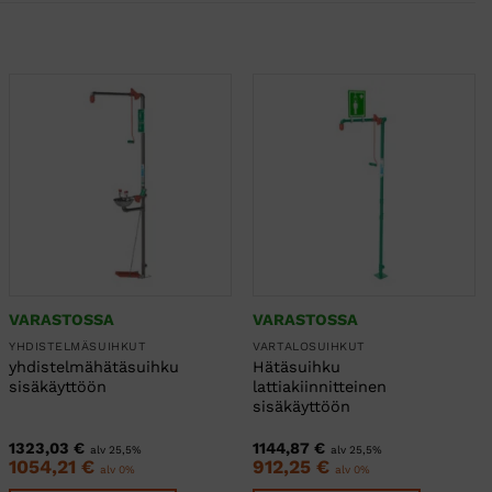
VARASTOSSA
VARASTOSSA
YHDISTELMÄSUIHKUT
VARTALOSUIHKUT
yhdistelmähätäsuihku
Hätäsuihku
sisäkäyttöön
lattiakiinnitteinen
sisäkäyttöön
1323,03
€
1144,87
€
alv 25,5%
alv 25,5%
1054,21
€
912,25
€
alv 0%
alv 0%