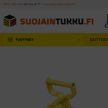
Skip
0400 600 484
ark klo 9-17 |
myynti@suojaintukku.fi
to
content
ESITTEE
TUOTTEET