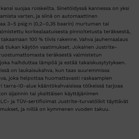
s kansi suojaa roiskeilta. Sinetöidyssä kannessa on yksi
tamista varten, ja siinä on automaattinen
kaa 3–5 psig:n (0,2–0,35 baarin) murtuman tai
almistettu korkealaatuisesta pinnoitetusta teräksestä,
u takaamaan 100 % tiivis rakenne. Vahva jauhemaalaus
ää tiukan käytön vaatimukset. Jokainen Justrite-
 ruostumattomasta teräksestä valmistetun
joka haihduttaa lämpöä ja estää takaiskusytytyksen.
lkeissä on laukaisukahva, kun taas suuremmissa
hva, joka helpottaa huomattavasti raskaampien
 tarra-ID-alue kääntökahvaisissa tölkeissä tarjoaa
ston sijainnin tai yksittäisen käyttäjänimen
LC- ja TÜV-sertifioimat Justrite-turvatölkit täyttävät
mukset, ja niillä on kymmenen vuoden takuu.
n Swinging Handle Type 1 (4.0L) määrä