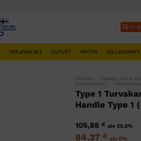
T
TARJOUKSET
OUTLET
YRITYS
JÄLLEENMYY
ETUSIVU
/
VAARALLISTEN AIN
SUOJA-ASTIAT
/
TURVAKANN
Type 1 Turvaka
Handle Type 1 (
105,88
€
alv 25,5%
84,37
€
alv 0%