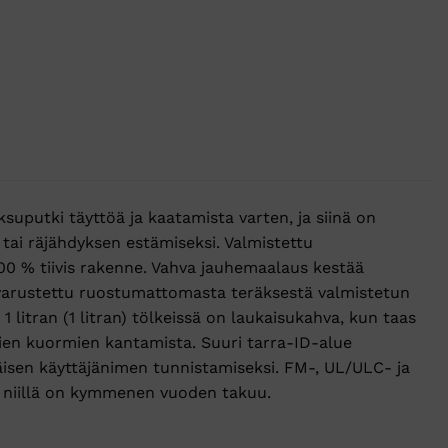
ksuputki täyttöä ja kaatamista varten, ja siinä on
tai räjähdyksen estämiseksi. Valmistettu
00 % tiivis rakenne. Vahva jauhemaalaus kestää
 varustettu ruostumattomasta teräksestä valmistetun
litran (1 litran) tölkeissä on laukaisukahva, kun taas
en kuormien kantamista. Suuri tarra-ID-alue
ittäisen käyttäjänimen tunnistamiseksi. FM-, UL/ULC- ja
a niillä on kymmenen vuoden takuu.