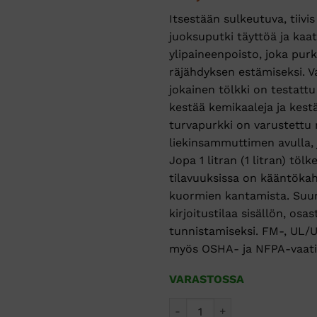
Itsestään sulkeutuva, tiivi
juoksuputki täyttöä ja kaa
ylipaineenpoisto, joka pur
räjähdyksen estämiseksi. V
jokainen tölkki on testatt
kestää kemikaaleja ja kest
turvapurkki on varustettu
liekinsammuttimen avulla, 
Jopa 1 litran (1 litran) tö
tilavuuksissa on kääntöka
kuormien kantamista. Suuri
kirjoitustilaa sisällön, osa
tunnistamiseksi. FM-, UL/U
myös OSHA- ja NFPA-vaati
VARASTOSSA
Type 1 Turvakannu - Keltaine