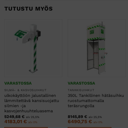
TUTUSTU MYÖS
VARASTOSSA
VARASTOSSA
SILMÄ- & KASVOSUIHKUT
TANKKISUIHKUT
ulkokäyttöön jalustallinen
350L Tankillinen hätäsuihku
lämmitettävä kansisuojattu
ruostumattomalla
silmien -ja
teräsrungolla
kasvojenhuuhteluasema
5249,68
€
8145,89
€
alv 25,5%
alv 25,5%
4183,01
€
6490,75
€
alv 0%
alv 0%