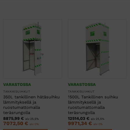
VARASTOSSA
VARASTOSSA
TANKKISUIHKUT
TANKKISUIHKUT
350L tankillinen hätäsuihku
1500L Tankillinen suihku
lämmityksellä ja
lämmityksellä ja
ruostumattomalla
ruostumattomalla
teräsrungolla
teräsrungolla
8875,99
€
12514,03
€
alv 25,5%
alv 25,5%
7072,50
€
9971,34
€
alv 0%
alv 0%