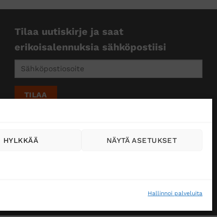
Tilaa uutiskirje ja saat
erikoisalennuksia sähköpostiisi
HYLKKÄÄ
NÄYTÄ ASETUKSET
Hallinnoi palveluita