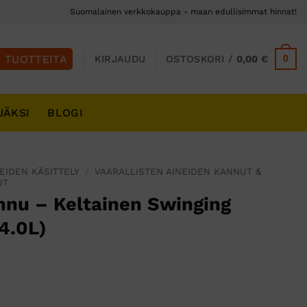
Suomalainen verkkokauppa - maan edullisimmat hinnat!
0
KIRJAUDU
OSTOSKORI /
0,00
€
JÄKSI
BLOGI
EIDEN KÄSITTELY
/
VAARALLISTEN AINEIDEN KANNUT &
UT
nnu – Keltainen Swinging
4.0L)