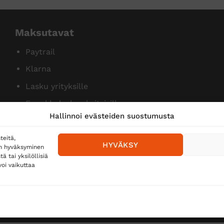
Maksutavat
Paytrail
Klarna
Lasku yrityksille
Ennakkolasku yksityisille
Hallinnoi evästeiden suostumusta
teitä,
HYVÄKSY
en hyväksyminen
 tai yksilöllisiä
oi vaikuttaa
Toimitustavat
Posti