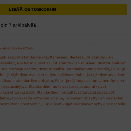
LISÄÄ OSTOSKORIIN
oin 7 arkipäivää
n aineiden käsittely
ljetussäiliöt standardien täyttämiseen
,
Nestesäiliöt standardien
ussäiliöt
,
Nesteturvalliset säiliöt standardien mukaan
,
Nesteturvalliset
isuus normeja vasten
,
Nesteturvallisuusratkaisut varastointiin
,
Palo- ja
lo- ja räjähdysturvalliset kuljetusvälineet
,
Palo- ja räjähdysturvalliset
vallisuus standardien pohjalta
,
Palo- ja räjähdysvaaran vähentäminen
n nestesäilytys
,
Standardien mukaiset turvallisuusratkaisut
kaiset turvasäiliöt
,
Standardien noudattavat turvallisuussäiliöt
,
ljetus
,
turva-astia syttyville aineille
,
Turvakannut syttyvien nesteiden
nesteiden varastointiin
,
Turvalliset kuljetusratkaisut syttyville nesteille