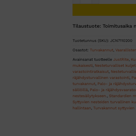
Tilaustuote: Toimitusaika n
Tuotetunnus (SKU):
JCN7110200
Osastot:
Turvakannut
,
Vaaralliste
Avainsanat tuotteelle
JustRite
,
Ku
mukaisesti
,
Nesteturvalliset kuljet
varastointiratkaisut
,
Nesteturvall
räjähdysturvallinen varastointi
,
Pa
turvakannut
,
Palo- ja räjähdystur
säiliöillä
,
Palo- ja räjähdysvaarato
nestesäilytykseen.
,
Standardien mu
Syttyvien nesteiden turvallinen ku
hallintaan
,
Turvakannut syttyvien 