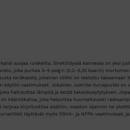
s kansi suojaa roiskeilta. Sinetöidyssä kannessa on yksi juo
isto, joka purkaa 3–5 psig:n (0,2–0,35 baarin) murtuman 
tusta teräksestä, jokainen tölkki on testattu takaamaan 1
kan käytön vaatimukset. Jokainen Justrite-turvapurkki on
oka haihduttaa lämpöä ja estää takaiskusytytyksen. Jopa 1 
 on kääntökahva, joka helpottaa huomattavasti raskaampi
 tarjoaa kirjoitustilaa sisällön, osaston sijainnin tai yks
-turvatölkit täyttävät myös OSHA- ja NFPA-vaatimukset, j