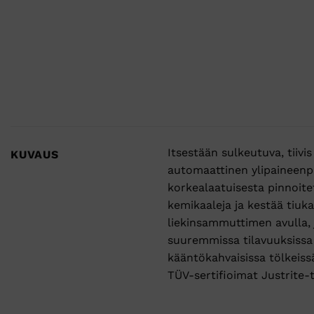
Itsestään sulkeutuva, tiivi
KUVAUS
automaattinen ylipaineenpo
korkealaatuisesta pinnoite
kemikaaleja ja kestää tiu
liekinsammuttimen avulla, j
suuremmissa tilavuuksissa
kääntökahvaisissa tölkeissä
TÜV-sertifioimat Justrite