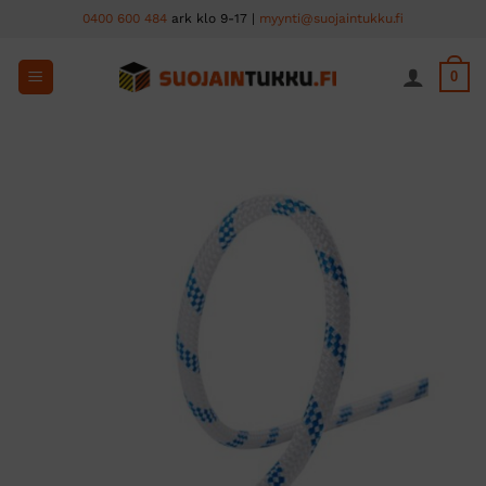
Skip
0400 600 484
ark klo 9-17 |
myynti@suojaintukku.fi
to
content
0