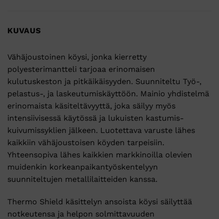
KUVAUS
Vähäjoustoinen köysi, jonka kierretty
polyesterimantteli tarjoaa erinomaisen
kulutuskeston ja pitkäikäisyyden. Suunniteltu Työ-,
pelastus-, ja laskeutumiskäyttöön. Mainio yhdistelmä
erinomaista käsiteltävyyttä, joka säilyy myös
intensiivisessä käytössä ja lukuisten kastumis-
kuivumissyklien jälkeen. Luotettava varuste lähes
kaikkiin vähäjoustoisen köyden tarpeisiin.
Yhteensopiva lähes kaikkien markkinoilla olevien
muidenkin korkeanpaikantyöskentelyyn
suunniteltujen metallilaitteiden kanssa.
Thermo Shield käsittelyn ansoista köysi säilyttää
notkeutensa ja helpon solmittavuuden