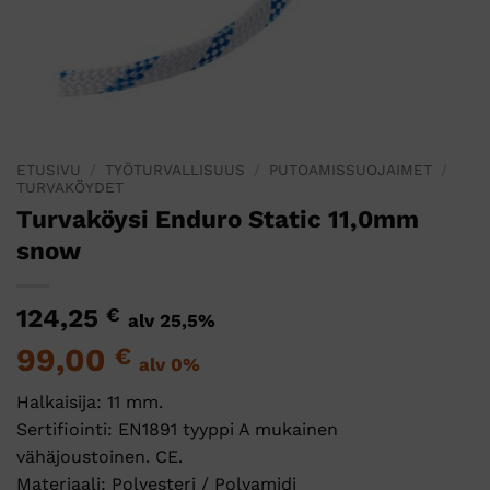
ETUSIVU
/
TYÖTURVALLISUUS
/
PUTOAMISSUOJAIMET
/
TURVAKÖYDET
Turvaköysi Enduro Static 11,0mm
snow
124,25
€
alv 25,5%
99,00
€
alv 0%
Halkaisija: 11 mm.
Sertifiointi: EN1891 tyyppi A mukainen
vähäjoustoinen. CE.
Materiaali: Polyesteri / Polyamidi