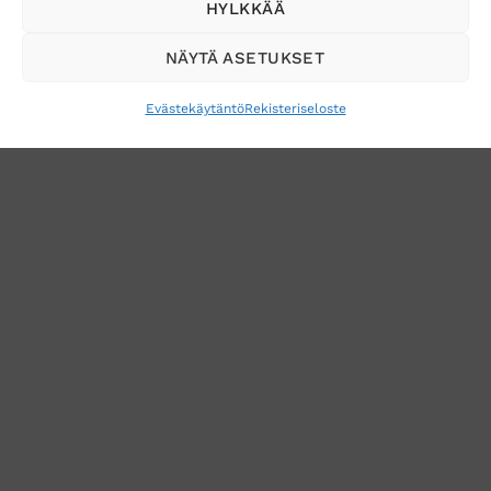
Tilaa uutiskirje ja saat erikoisalennuksia
HYLKKÄÄ
sähköpostiisi
NÄYTÄ ASETUKSET
Evästekäytäntö
Rekisteriseloste
VERKKOKAUPAN TOIMITUSEHDOT
TUOTEPALAUTUS
TÖIHIN SUOJAINTUKKUUN?
REKISTERISELOSTE
EVÄSTEKÄYTÄNTÖ (EU)
MUUTA EVÄSTEASETUKSIA
Copyright 2026 ©
Suojaintukku