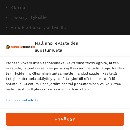
Klarna
Lasku yrityksille
Ennakkolasku yksityisille
Hallinnoi evästeiden
suostumusta
Parhaan kokemuksen tarjoamiseksi käytämme teknologioita, kuten
evästeitä, tallentaaksemme ja/tai käyttääksemme laitetietoja. Näiden
tekniikoiden hyväksyminen antaa meille mahdollisuuden käsitellä
tietoja, kuten selauskäyttäytymistä tai yksilöllisiä tunnuksia tällä
Toimitustavat
sivustolla. Suostumuksen jättäminen tai peruuttaminen voi vaikuttaa
Posti
haitallisesti tiettyihin ominaisuuksiin ja toimintoihin.
Matkahuolto
Hallinnoi palveluita
Postnord
HYVÄKSY