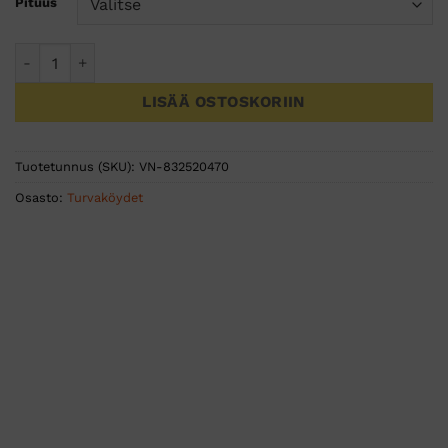
Pituus
Turvaköysi Enduro Static 11,0mm snow määrä
LISÄÄ OSTOSKORIIN
Tuotetunnus (SKU):
VN-832520470
Osasto:
Turvaköydet