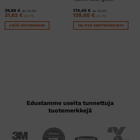
39,68
€
174,45
€
alv 25,5%
alv 25,5%
31,62
€
139,00
€
alv 0%
alv 0%
LISÄÄ OSTOSKORIIN
VALITSE VAIHTOEHDOISTA
Tällä
tuotteella
on
useampi
muunnelma.
Voit
tehdä
valinnat
tuotteen
sivulla.
Edustamme useita tunnettuja
tuotemerkkejä