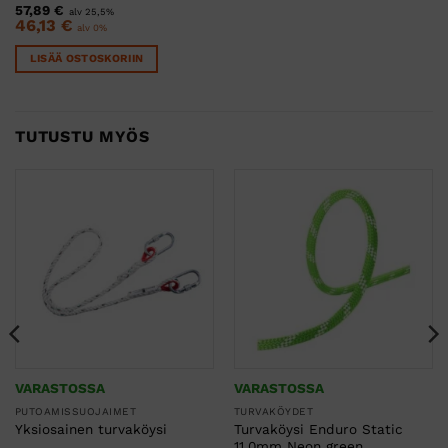
57,89
€
alv 25,5%
46,13
€
alv 0%
LISÄÄ OSTOSKORIIN
TUTUSTU MYÖS
VARASTOSSA
VARASTOSSA
PUTOAMISSUOJAIMET
TURVAKÖYDET
Turvaköysi Enduro Static
Yksiosainen turvaköysi
11,0mm Neon green