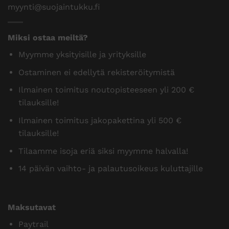
myynti@suojaintukku.fi
Miksi ostaa meiltä?
Myymme yksityisille ja yrityksille
Ostaminen ei edellytä rekisteröitymistä
Ilmainen toimitus noutopisteeseen yli 200 €
tilauksille!
Ilmainen toimitus jakopakettina yli 500 €
tilauksille!
Tilaamme isoja eriä siksi myymme halvalla!
14 päivän vaihto- ja palautusoikeus kuluttajille
Maksutavat
Paytrail