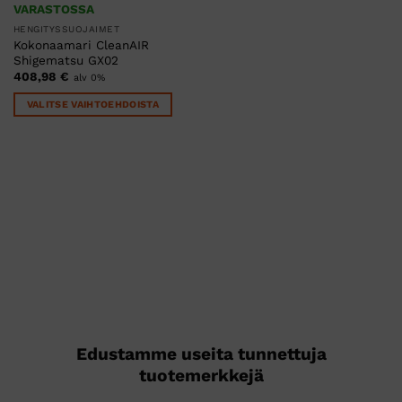
VARASTOSSA
HENGITYSSUOJAIMET
Kokonaamari CleanAIR
Shigematsu GX02
408,98
€
alv 0%
VALITSE VAIHTOEHDOISTA
Tällä
tuotteella
on
useampi
muunnelma.
Voit
tehdä
valinnat
tuotteen
sivulla.
Edustamme useita tunnettuja
tuotemerkkejä