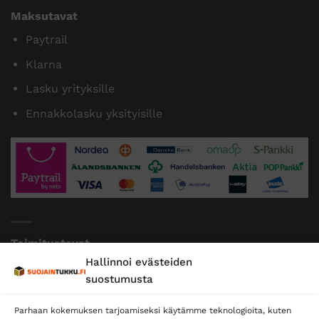
Maksutavat
Paytrail
Klarna
Lasku yrityksille
Ennakkolasku yksityisille
Toimitustavat
Hallinnoi evästeiden
Posti
suostumusta
Matkahuolto
Parhaan kokemuksen tarjoamiseksi käytämme teknologioita, kuten
Postnord