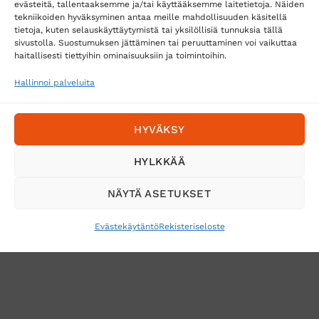
evästeitä, tallentaaksemme ja/tai käyttääksemme laitetietoja. Näiden
tekniikoiden hyväksyminen antaa meille mahdollisuuden käsitellä
tietoja, kuten selauskäyttäytymistä tai yksilöllisiä tunnuksia tällä
sivustolla. Suostumuksen jättäminen tai peruuttaminen voi vaikuttaa
Tilaa uutiskirje ja saat erikoisalennuksia
haitallisesti tiettyihin ominaisuuksiin ja toimintoihin.
sähköpostiisi
Hallinnoi palveluita
HYVÄKSY
HYLKKÄÄ
NÄYTÄ ASETUKSET
Evästekäytäntö
Rekisteriseloste
VERKKOKAUPAN TOIMITUSEHDOT
TUOTEPALAUTUS
TÖIHIN SUOJAINTUKKUUN?
REKISTERISELOSTE
EVÄSTEKÄYTÄNTÖ (EU)
MUUTA EVÄSTEASETUKSIA
Copyright 2026 ©
Suojaintukku