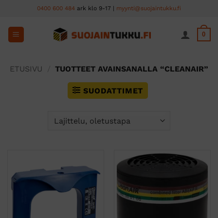
Skip
0400 600 484
ark klo 9-17 |
myynti@suojaintukku.fi
to
content
0
ETUSIVU
/
TUOTTEET AVAINSANALLA “CLEANAIR”
SUODATTIMET